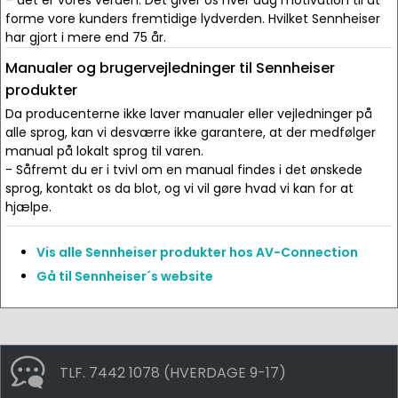
– dét er vores verden. Det giver os hver dag motivation til at
forme vore kunders fremtidige lydverden. Hvilket Sennheiser
har gjort i mere end 75 år.
Manualer og brugervejledninger til Sennheiser
produkter
Da producenterne ikke laver manualer eller vejledninger på
alle sprog, kan vi desværre ikke garantere, at der medfølger
manual på lokalt sprog til varen.
- Såfremt du er i tvivl om en manual findes i det ønskede
sprog, kontakt os da blot, og vi vil gøre hvad vi kan for at
hjælpe.
Vis alle Sennheiser produkter hos AV-Connection
Gå til Sennheiser´s website
TLF. 7442 1078 (HVERDAGE 9-17)