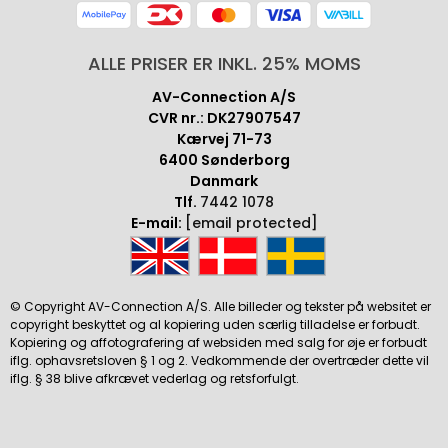
ALLE PRISER ER INKL. 25% MOMS
AV-Connection A/S
CVR nr.: DK27907547
Kærvej 71-73
6400 Sønderborg
Danmark
Tlf.
7442 1078
E-mail:
[email protected]
© Copyright AV-Connection A/S. Alle billeder og tekster på websitet er
copyright beskyttet og al kopiering uden særlig tilladelse er forbudt.
Kopiering og affotografering af websiden med salg for øje er forbudt
iflg. ophavsretsloven § 1 og 2. Vedkommende der overtræder dette vil
iflg. § 38 blive afkrævet vederlag og retsforfulgt.