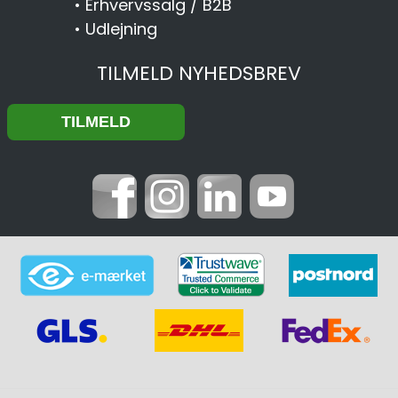
•
Erhvervssalg / B2B
•
Udlejning
TILMELD NYHEDSBREV