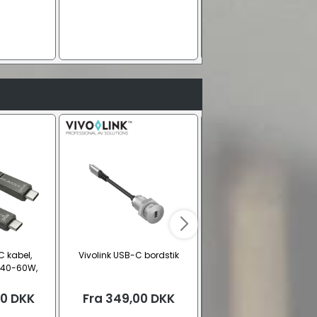
C kabel,
Vivolink USB-C bordstik
XLR vægudtag til LK FUGA
(40-60W,
2x XLR hun
20 Gbps)
00
DKK
Fra
349,00
DKK
Fra
399,00
DKK