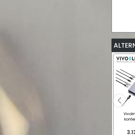
ALTER
Vivoli
konfe
3.1