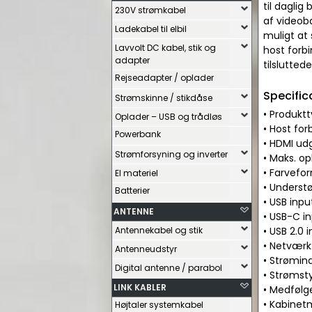
til daglig
230V strømkabel
af videob
Ladekabel til elbil
muligt at
Lavvolt DC kabel, stik og
host forb
adapter
tilslutted
Rejseadapter / oplader
Specific
Strømskinne / stikdåse
• Produkt
Oplader – USB og trådløs
• Host for
Powerbank
• HDMI udg
Strømforsyning og inverter
• Maks. op
• Farvefor
El materiel
• Underst
Batterier
• USB input
ANTENNE
• USB-C in
Antennekabel og stik
• USB 2.0 
• Netværk:
Antenneudstyr
• Strømind
Digital antenne / parabol
• Strømsty
LINK KABLER
• Medfølg
• Kabinet
Højtaler systemkabel