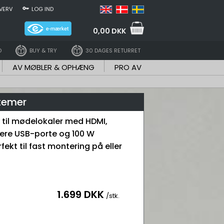
VERV
LOG IND
0,00 DKK
D
BUY & TRY
30 DAGES RETURRET
AV MØBLER & OPHÆNG
PRO AV
temer
til mødelokaler med HDMI,
flere USB-porte og 100 W
fekt til fast montering på eller
1.699 DKK
/stk.