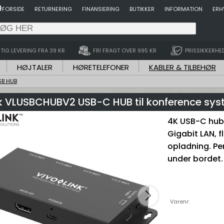
FORSIDE
RETURNERING
FINANSIERING
BUTIKKER
INFORMATION
ERH
TIG LEVERING FRA 39 KR
FRI FRAGT OVER 995 KR
PRISSIKKERHE
HØJTALER
HØRETELEFONER
KABLER & TILBEHØR
SB HUB
nk VLUSBCHUBV2 USB-C HUB til konference sys
4K USB-C hub 
Gigabit LAN, 
opladning. Per
under bordet.
Varenr: