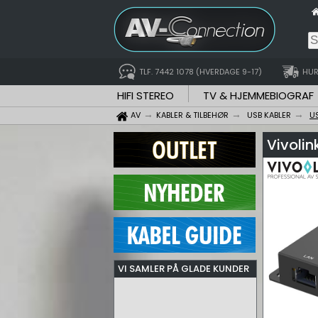
TLF. 7442 1078 (HVERDAGE 9-17)
HUR
HIFI STEREO
TV & HJEMMEBIOGRAF
AV
KABLER & TILBEHØR
USB KABLER
U
Vivoli
VI SAMLER PÅ GLADE KUNDER