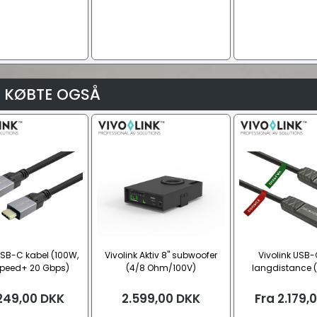
 KØBTE OGSÅ
USB-C kabel (100W,
Vivolink Aktiv 8" subwoofer
Vivolink USB-
peed+ 20 Gbps)
(4/8 Ohm/100V)
langdistance 
SuperSpeed+ 
249,00
DKK
2.599,00
DKK
Fra
2.179,