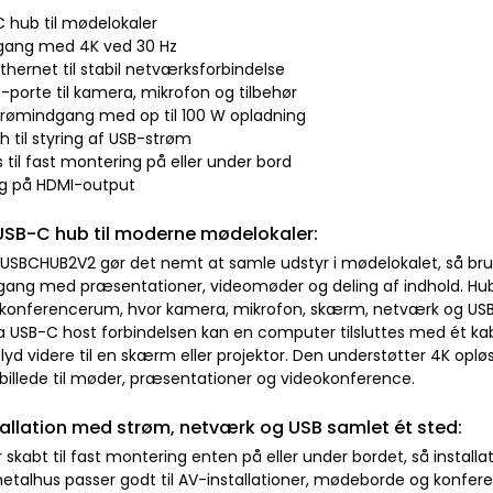
C hub til mødelokaler
gang med 4K ved 30 Hz
Ethernet til stabil netværksforbindelse
B-porte til kamera, mikrofon og tilbehør
trømindgang med op til 100 W opladning
ch til styring af USB-strøm
 til fast montering på eller under bord
ing på HDMI-output
 USB-C hub til moderne mødelokaler:
LUSBCHUB2V2 gør det nemt at samle udstyr i mødelokalet, så bruge
ang med præsentationer, videomøder og deling af indhold. Hub
il konferencerum, hvor kamera, mikrofon, skærm, netværk og USB
ia USB-C host forbindelsen kan en computer tilsluttes med ét 
 lyd videre til en skærm eller projektor. Den understøtter 4K opløs
 billede til møder, præsentationer og videokonference.
tallation med strøm, netværk og USB samlet ét sted:
skabt til fast montering enten på eller under bordet, så installat
etalhus passer godt til AV-installationer, mødeborde og konfer