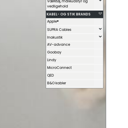
Værktøj, måleudstyr og
vedligehold
KABEL- OG STIK BRANDS
Apple®
SUPRA Cables
Inakustik
AV-advance
Goobay
Lindy
MicroConnect
QED
B&O kabler