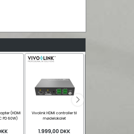
apter (HDMI
Vivolink HDMI controller til
5-port USB hub med HDMI
C PD 60W)
mødelokalet
USB-C, 2x USB-A, 5 Gbit
DKK
1.999,00
DKK
129,00
DKK