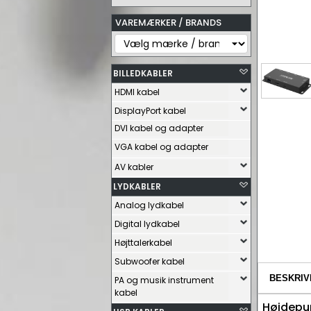
VAREMÆRKER / BRANDS
BILLEDKABLER
HDMI kabel
DisplayPort kabel
DVI kabel og adapter
VGA kabel og adapter
AV kabler
LYDKABLER
Analog lydkabel
Digital lydkabel
Højttalerkabel
Subwoofer kabel
BESKRIV
PA og musik instrument
kabel
Højdepu