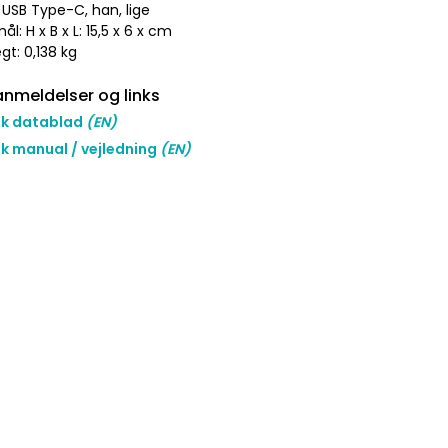
: USB Type-C, han, lige
ål: H x B x L: 15,5 x 6 x cm
t: 0,138 kg
nmeldelser og links
nk datablad
(EN)
nk manual / vejledning
(EN)