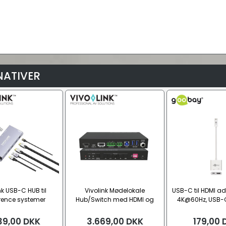
NATIVER
nk USB-C HUB til
Vivolink Mødelokale
USB-C til HDMI ad
rence systemer
Hub/Switch med HDMI og
4K@60Hz, USB-
USB-C (4K@60Hz)
39,00
DKK
3.669,00
DKK
179,00