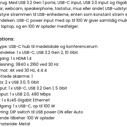
 brug. Med USB 3.2 Gen 1 porte, USB-C input, USB 2.0 input og Gigabit 
ar, webcam, speakerphone, tastatur, mus eller andet USB-udstyr
 styre strømmen til USB-enhederne, enten som konstant strøm el
indelsen. USB-C power input med op til 100 W giver samtidig muli
e laptop, og en 100 W oplader medfølger.
ations:
type: USB-C hub til mødelokale og konferencerum
bindelse: 1 x USB-C, USB 3.2 Gen 2, 10 Gbit
ang: 1 x HDMI 1.4
løsning: 3840 x 2160 ved 30 Hz
mat: 4K ved 30 Hz, 4:4:4
øttede skærme: 1
s: 2 x USB 3.0, 5 Gbit
put: 1 x USB-C, USB 3.2 Gen 1, 5 Gbit
input: 1 x USB 2.0, 480 Mbps
 1 x RJ45 Gigabit Ethernet
gang: 1 x USB-C, op til 100 W
ring: DIP switch til USB power ON eller Auto
ende tilbehør: 100 W oplader
materiale: Metal