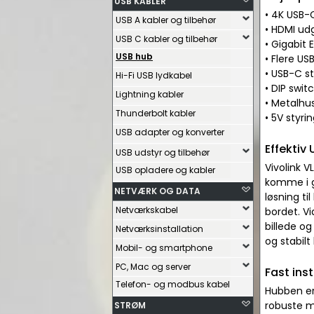
USB KABLER
• 4K USB-
USB A kabler og tilbehør
• HDMI ud
USB C kabler og tilbehør
• Gigabit 
USB hub
• Flere US
• USB-C s
Hi-Fi USB lydkabel
• DIP swit
Lightning kabler
• Metalhus
Thunderbolt kabler
• 5V styr
USB adapter og konverter
Effektiv
USB udstyr og tilbehør
Vivolink V
USB opladere og kabler
komme i g
NETVÆRK OG DATA
løsning t
Netværkskabel
bordet. V
billede og
Netværksinstallation
og stabilt
Mobil- og smartphone
PC, Mac og server
Fast ins
Telefon- og modbus kabel
Hubben er 
robuste m
STRØM