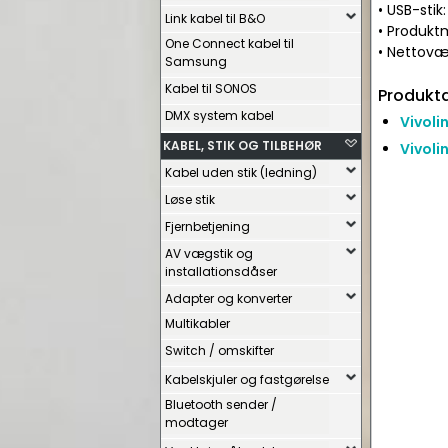
• USB-stik
Link kabel til B&O
• Produktm
One Connect kabel til
• Nettovæg
Samsung
Kabel til SONOS
Produkta
DMX system kabel
Vivoli
KABEL, STIK OG TILBEHØR
Vivoli
Kabel uden stik (ledning)
Løse stik
Fjernbetjening
AV vægstik og
installationsdåser
Adapter og konverter
Multikabler
Switch / omskifter
Kabelskjuler og fastgørelse
Bluetooth sender /
modtager