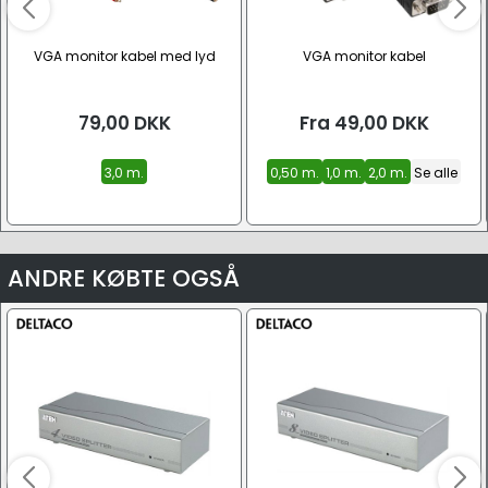
VGA monitor kabel med lyd
VGA monitor kabel
79,00
DKK
Fra
49,00
DKK
3,0 m.
0,50 m.
1,0 m.
2,0 m.
Se alle
ANDRE KØBTE OGSÅ