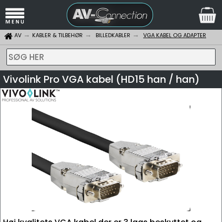
AV
KABLER & TILBEHØR
BILLEDKABLER
VGA KABEL OG ADAPTER
SØG HER
Vivolink Pro VGA kabel (HD15 han / han)