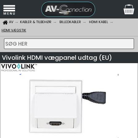
AV
KABLER & TILBEHØR
BILLEDKABLER
HDMI KABEL
HDMI VÆGSTIK
SØG HER
Vivolink HDMI vægpanel udtag (EU)