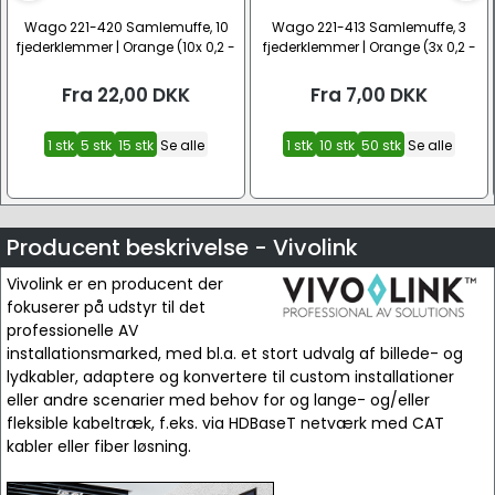
Wago 221-420 Samlemuffe, 10
Wago 221-413 Samlemuffe, 3
fjederklemmer | Orange (10x 0,2 -
fjederklemmer | Orange (3x 0,2 -
4 mm²)
4 mm²)
Fra
22,00
DKK
Fra
7,00
DKK
1 stk
5 stk
15 stk
Se alle
1 stk
10 stk
50 stk
Se alle
Producent beskrivelse - Vivolink
Vivolink er en producent der
fokuserer på udstyr til det
professionelle AV
installationsmarked, med bl.a. et stort udvalg af billede- og
lydkabler, adaptere og konvertere til custom installationer
eller andre scenarier med behov for og lange- og/eller
fleksible kabeltræk, f.eks. via HDBaseT netværk med CAT
kabler eller fiber løsning.