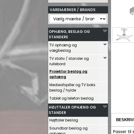
VAREMÆRKER / BRANDS
OPHÆNG, BESLAG OG
STANDERE
TV ophæng og
vægbeslag
TV stativ / stander og
rullebord
Projektor beslag og
ophæng
Medieafspiller og TV boks
beslag / hylde
Tablet og telefon beslag
HØJTTALER OPHÆNG OG
STANDER
Højttaler beslag
BESKRIV
Soundbar beslag og
Passer til
ophæng