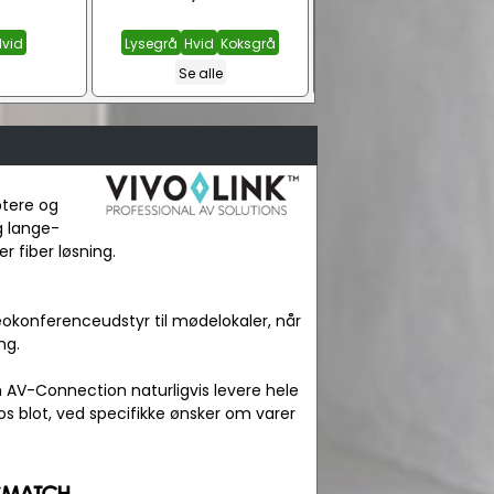
Hvid
Lysegrå
Hvid
Koksgrå
0,50 m.
1,0 m.
1,5 m.
Se 
Se alle
ptere og
g lange-
r fiber løsning.
okonferenceudstyr til mødelokaler, når
ng.
n AV-Connection naturligvis levere hele
os blot, ved specifikke ønsker om varer