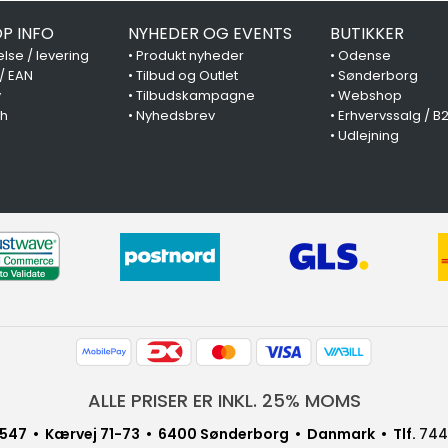
P INFO
NYHEDER OG EVENTS
BUTIKKER
lse / levering
•
Produkt nyheder
•
Odense
 / EAN
•
Tilbud og Outlet
•
Sønderborg
y
•
Tilbudskampagne
•
Webshop
ch
•
Nyhedsbrev
•
Erhvervssalg / B
•
Udlejning
ALLE PRISER ER INKL. 25% MOMS
547 • Kærvej 71-73 • 6400 Sønderborg • Danmark • Tlf.
744