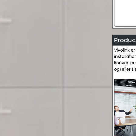
Produce
Vivolink e
installati
konvertere
og/eller f