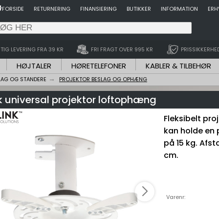
FORSIDE
RETURNERING
FINANSIERING
BUTIKKER
INFORMATION
ERH
TIG LEVERING FRA 39 KR
FRI FRAGT OVER 995 KR
PRISSIKKERHE
HØJTALER
HØRETELEFONER
KABLER & TILBEHØR
LAG OG STANDERE
PROJEKTOR BESLAG OG OPHÆNG
k universal projektor loftophæng
Fleksibelt pro
kan holde en
på 15 kg. Afsta
cm.
Varenr: