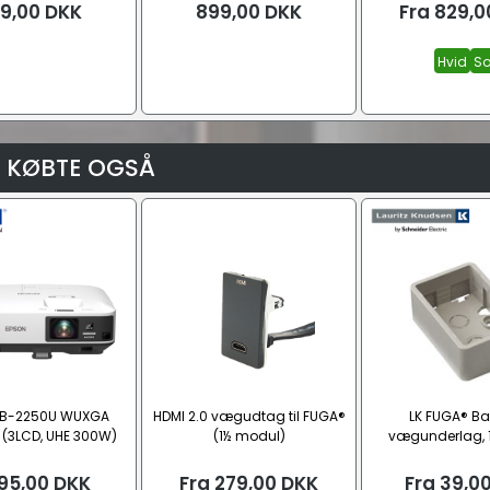
9,00
DKK
899,00
DKK
Fra
829,0
Hvid
So
 KØBTE OGSÅ
EB-2250U WUXGA
HDMI 2.0 vægudtag til FUGA®
LK FUGA® Ba
r (3LCD, UHE 300W)
(1½ modul)
vægunderlag, 
95,00
DKK
Fra
279,00
DKK
Fra
39,0