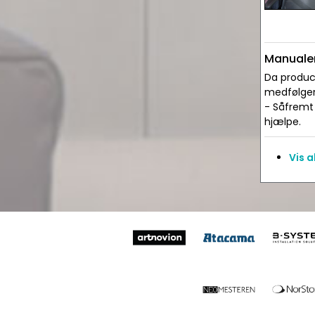
Manualer
Da produce
medfølger 
- Såfremt 
hjælpe.
Vis 