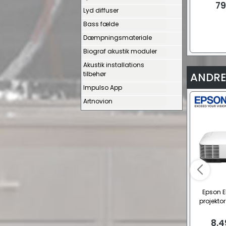
79
Lyd diffuser
Bass fælde
Dæmpningsmateriale
Biograf akustik moduler
Akustik installations
tilbehør
ANDRE
Impulso App
Artnovion
Epson 
projekto
8.4