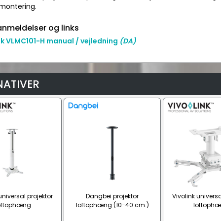
 montering.
nmeldelser og links
nk VLMC101-H manual / vejledning
(DA)
NATIVER
universal projektor
Dangbei projektor
Vivolink universa
oftophæng
loftophæng (10-40 cm.)
loftoph