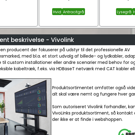
Hvid
Antracitgrå
Lysegrå
nt beskrivelse - Vivolink
r en producent der fokuserer på udstyr til det professionelle AV
onsmarked, med bl.a. et stort udvalg af billede- og lydkabler, ada
 til custom installationer eller andre scenarier med behov for o
leksible kabeltræk, f.eks. via HDBaseT netværk med CAT kabler elle
Produktsortimentet omfatter også vide
alt skal være nemt og fungere hver ga
Som autoriseret Vivolink forhandler, ka
VivoLinks produktsortiment, så kontakt 
der ikke er at finde i webshoppen.