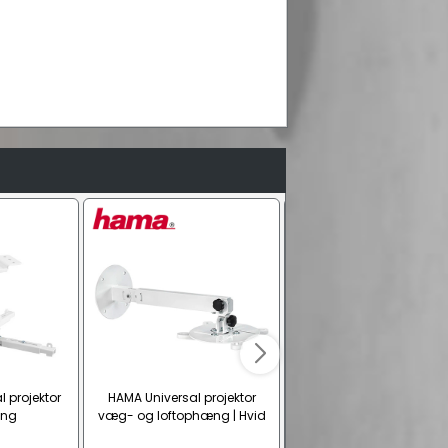
l projektor
HAMA Universal projektor
Universal projektor
æng
væg- og loftophæng | Hvid
loftophæng