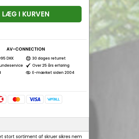
LÆG I KURVEN
AV-CONNECTION
 995 DKK
30 dages returret
kundeservice
Over 25 års erfaring
d
E-mærket siden 2004
g et stort sortiment af skruer sikres nem