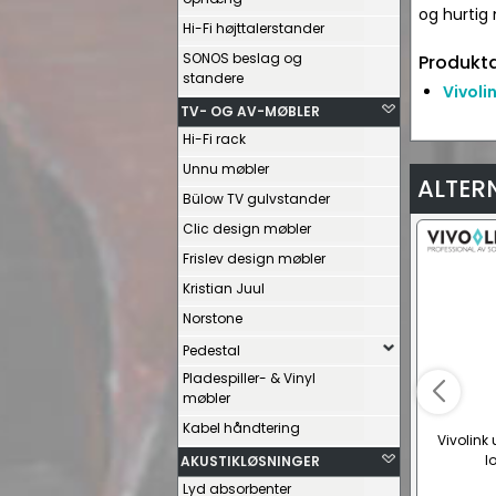
og hurtig
Hi-Fi højttalerstander
SONOS beslag og
Produkta
standere
Vivoli
TV- OG AV-MØBLER
Hi-Fi rack
Unnu møbler
ALTER
Bülow TV gulvstander
Clic design møbler
Frislev design møbler
Kristian Juul
Norstone
Pedestal
Pladespiller- & Vinyl
møbler
Kabel håndtering
Vivolink 
l
AKUSTIKLØSNINGER
Lyd absorbenter