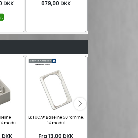
0
DKK
679,00
DKK
259,00
DKK
rt
seline
LK FUGA® Baseline 50 ramme,
Vivolink 3,5 mm. MiniJa
1½ modul
1½ modul
stereo AUX audio lydka
0
DKK
Fra
13,00
DKK
Fra
48,00
DKK