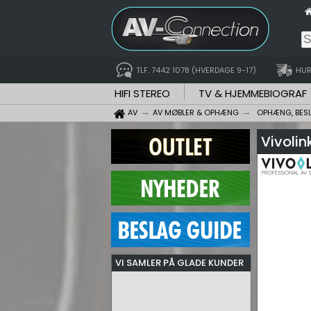
TLF. 7442 1078 (HVERDAGE 9-17)
HUR
HIFI STEREO
TV & HJEMMEBIOGRAF
AV
AV MØBLER & OPHÆNG
OPHÆNG, BES
Vivolin
VI SAMLER PÅ GLADE KUNDER