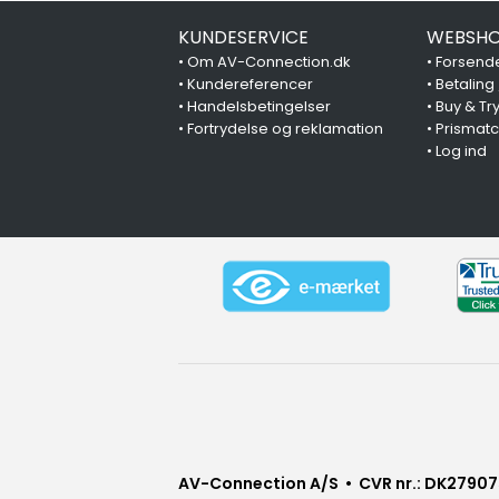
KUNDESERVICE
WEBSHO
•
Om AV-Connection.dk
•
Forsende
•
Kundereferencer
•
Betaling
•
Handelsbetingelser
•
Buy & Tr
•
Fortrydelse og reklamation
•
Prismat
•
Log ind
AV-Connection A/S • CVR nr.: DK27907