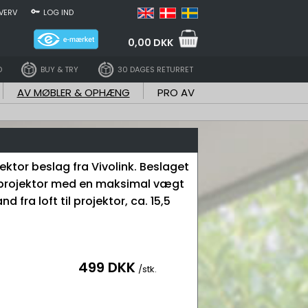
VERV
LOG IND
0,00 DKK
D
BUY & TRY
30 DAGES RETURRET
AV MØBLER & OPHÆNG
PRO AV
jektor beslag fra Vivolink. Beslaget
 projektor med en maksimal vægt
nd fra loft til projektor, ca. 15,5
499 DKK
/stk.