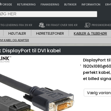
FORSIDE
RETURNERING
FINANSIERING
BUTIKKER
INFORMATION
ERH
TIG LEVERING FRA 39 KR
FRI FRAGT OVER 995 KR
PRISSIKKERHE
HØJTALER
HØRETELEFONER
KABLER & TILBEHØR
DVI KABEL OG ADAPTER
k DisplayPort til DVI kabel
DisplayPort ti
1920x1080@60H
perfekt kabel,
et billed signa