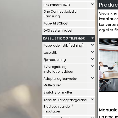
Produce
Link kabel til B&O
One Connect kabel til
Vivolink e
Samsung
installati
Kabel til SONOS
konvertere
og/eller f
DMX system kabel
KABEL, STIK OG TILBEHØR
Kabel uden stik (ledning)
Løse stik
Fjernbetjening
AV vægstik og
installationsdåser
Adapter og konverter
Multikabler
Switch / omskifter
Kabelskjuler og fastgørelse
Bluetooth sender /
Manualer
modtager
Da produce