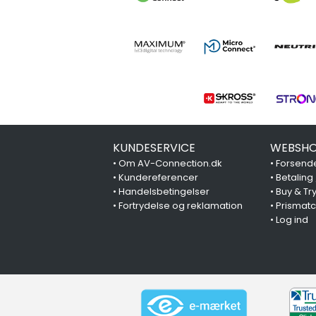
KUNDESERVICE
WEBSHO
•
Om AV-Connection.dk
•
Forsende
•
Kundereferencer
•
Betaling
•
Handelsbetingelser
•
Buy & Tr
•
Fortrydelse og reklamation
•
Prismat
•
Log ind