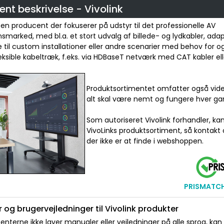
nt beskrivelse - Vivolink
r en producent der fokuserer på udstyr til det professionelle AV
onsmarked, med bl.a. et stort udvalg af billede- og lydkabler, ada
 til custom installationer eller andre scenarier med behov for o
leksible kabeltræk, f.eks. via HDBaseT netværk med CAT kabler elle
Produktsortimentet omfatter også vide
alt skal være nemt og fungere hver ga
Som autoriseret Vivolink forhandler, ka
VivoLinks produktsortiment, så kontakt 
der ikke er at finde i webshoppen.
PRISMATCH 
 og brugervejledninger til Vivolink produkter
nterne ikke laver manualer eller vejledninger på alle sprog, kan