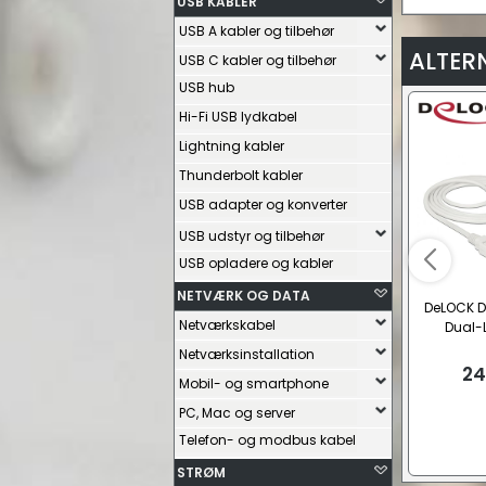
USB KABLER
USB A kabler og tilbehør
ALTER
USB C kabler og tilbehør
USB hub
Hi-Fi USB lydkabel
Lightning kabler
Thunderbolt kabler
USB adapter og konverter
USB udstyr og tilbehør
USB opladere og kabler
NETVÆRK OG DATA
DeLOCK Di
Netværkskabel
Dual-L
Netværksinstallation
24
Mobil- og smartphone
PC, Mac og server
Telefon- og modbus kabel
STRØM