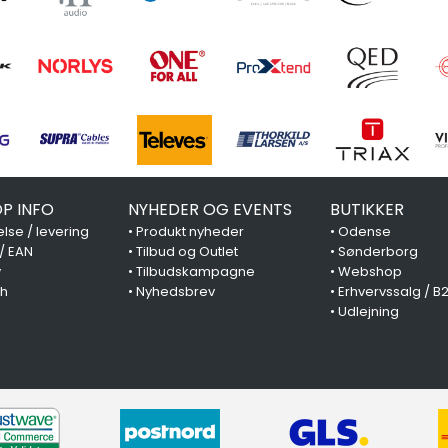
P INFO
NYHEDER OG EVENTS
BUTIKKER
lse / levering
•
Produkt nyheder
•
Odense
 / EAN
•
Tilbud og Outlet
•
Sønderborg
y
•
Tilbudskampagne
•
Webshop
ch
•
Nyhedsbrev
•
Erhvervssalg / B
•
Udlejning