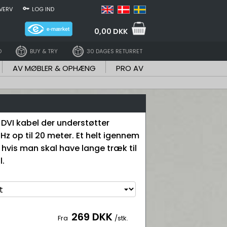
VERV
LOG IND
0,00 DKK
D
BUY & TRY
30 DAGES RETURRET
AV MØBLER & OPHÆNG
PRO AV
l DVI kabel der understøtter
z op til 20 meter. Et helt igennem
 hvis man skal have lange træk til
l.
269 DKK
Fra
/stk.