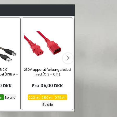
B 2.0
230V apparat forlængerkabel
Micro HDMI adapter | HDM
el (USB A –
| rød (C13 – C14)
hun – HDMI D han
0
DKK
Fra
35,00
DKK
59,00
DKK
m.
Se alle
0,30 m.
0,50 m.
0,75 m.
Se alle