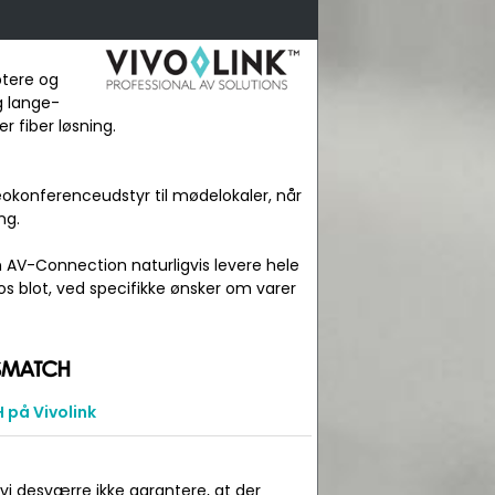
ptere og
g lange-
r fiber løsning.
okonferenceudstyr til mødelokaler, når
ng.
n AV-Connection naturligvis levere hele
os blot, ved specifikke ønsker om varer
på Vivolink
 vi desværre ikke garantere, at der