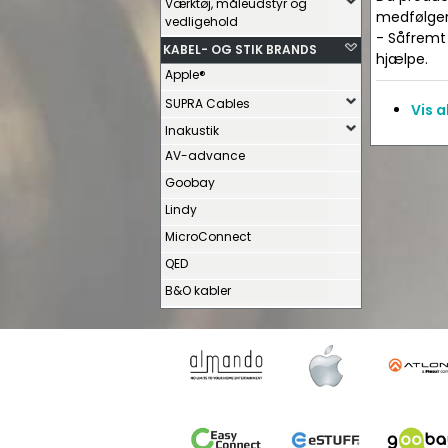
Værktøj, måleudstyr og
medfølger 
vedligehold
- Såfremt 
KABEL- OG STIK BRANDS
hjælpe.
Apple®
SUPRA Cables
Vis 
Inakustik
AV-advance
Goobay
Lindy
MicroConnect
QED
B&O kabler