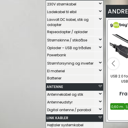
230V strømkabel
ANDRE
Ladekabel til elbil
Lavvolt DC kabel, stik og
adapter
Rejseadapter / oplader
Strømskinne / stikdåse
Oplader – USB og trådløs
Powerbank
Strømforsyning og inverter
El materiel
USB 2.0 fo
Batterier
USB
ANTENNE
Fra
Antennekabel og stik
Antenneudstyr
0,60 m.
1
Digital antenne / parabol
LINK KABLER
Højtaler systemkabel