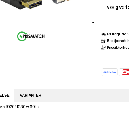
Vælg varia
Fri fragt fra
5-stjernet 
Prissikkerhe
ELSE
VARIANTER
ere 1920*1080@60Hz