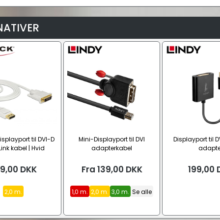
NATIVER
splayport til DVI-D
Mini-Displayport til DVI
Displayport til 
ink kabel | Hvid
adapterkabel
adapte
9,00
DKK
Fra
139,00
DKK
199,00
2,0 m.
1,0 m.
2,0 m.
3,0 m.
Se alle