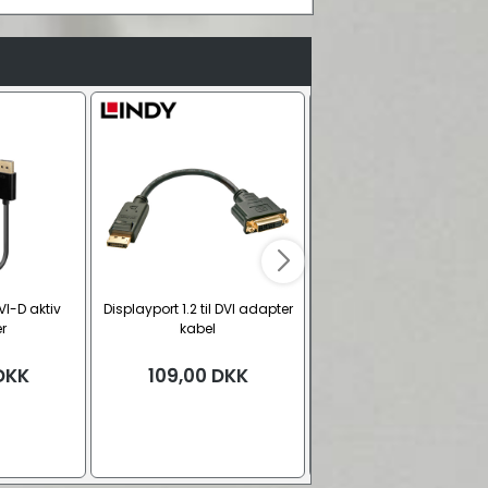
DVI-D aktiv
Displayport 1.2 til DVI adapter
Vivolink DP - DVI adapt
r
kabel
kabel (Displayport han -
hun)
DKK
109,00
DKK
169,00
DKK