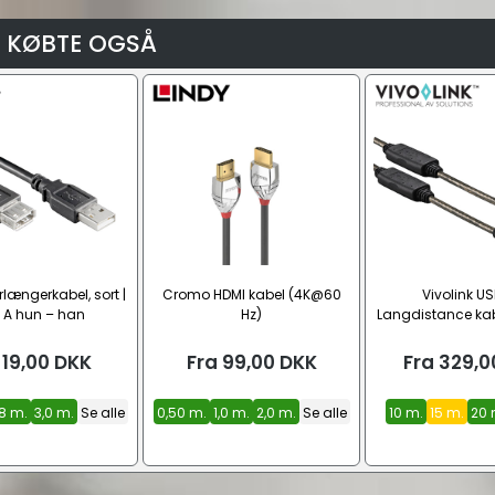
 KØBTE OGSÅ
rlængerkabel, sort |
Cromo HDMI kabel (4K@60
Vivolink US
 A hun – han
Hz)
Langdistance kab
B)
19,00
DKK
Fra
99,00
DKK
Fra
329,0
,8 m.
3,0 m.
Se alle
0,50 m.
1,0 m.
2,0 m.
Se alle
10 m.
15 m.
20 