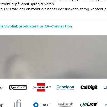
manual på lokalt sprog til varen.
du er i tvivl om en manual findes i det ønskede sprog, kontakt os 
alle Vivolink produkter hos AV-Connection