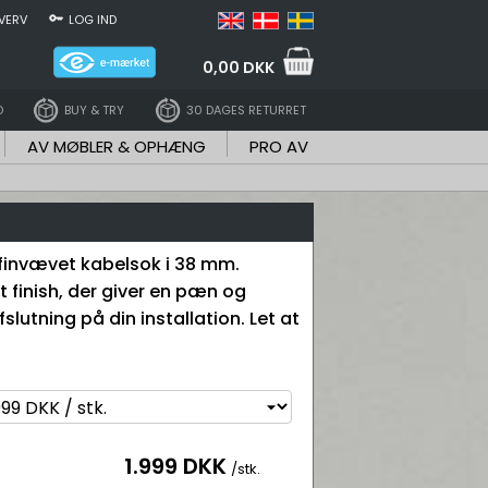
VERV
LOG IND
0,00 DKK
D
BUY & TRY
30 DAGES RETURRET
AV MØBLER & OPHÆNG
PRO AV
finvævet kabelsok i 38 mm.
t finish, der giver en pæn og
lutning på din installation. Let at
1.999 DKK
/stk.