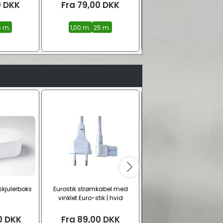
0
DKK
Fra
79,00
DKK
Fra
59,00
DKK
5 m.
1,00 m.
25 m.
1,00 m.
25 m.
skjulerboks
Eurostik strømkabel med
CAT 6 U-UTP netværkskab
vinklet Euro-stik | hvid
Rød
(CEE7/16 – C7)
0
DKK
Fra
89,00
DKK
Fra
9,00
DKK