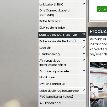
Link kabel til B&O
0,30 m
One Connect kabel til
Samsung
Kabel til SONOS
DMX system kabel
Produce
KABEL, STIK OG TILBEHØR
Vivolink e
Kabel uden stik (ledning)
installati
Løse stik
konvertere
og/eller f
Fjernbetjening
AV vægstik og
installationsdåser
Adapter og konverter
Multikabler
Switch / omskifter
Kabelskjuler og fastgørelse
PVC kabelkanal (plast)
Alu kabelkanal