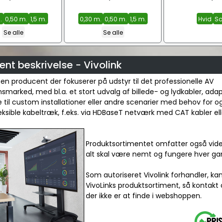
.
0,50 m.
1,5 m.
0,30 m.
0,50 m.
1,5 m.
Hvid
So
Se alle
Se alle
nt beskrivelse - Vivolink
r en producent der fokuserer på udstyr til det professionelle AV
onsmarked, med bl.a. et stort udvalg af billede- og lydkabler, ada
 til custom installationer eller andre scenarier med behov for o
leksible kabeltræk, f.eks. via HDBaseT netværk med CAT kabler elle
Produktsortimentet omfatter også vide
alt skal være nemt og fungere hver ga
Som autoriseret Vivolink forhandler, ka
VivoLinks produktsortiment, så kontakt 
der ikke er at finde i webshoppen.