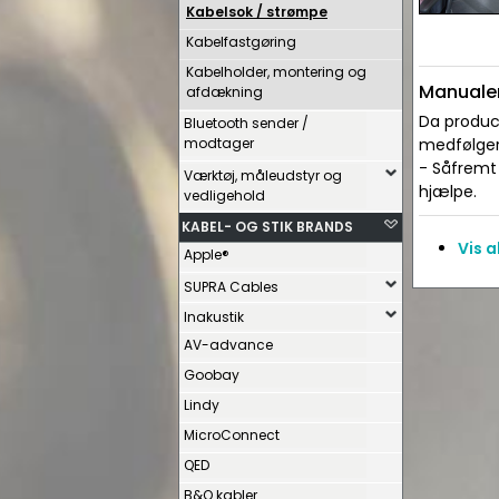
Kabelsok / strømpe
Kabelfastgøring
Kabelholder, montering og
Manualer
afdækning
Da produce
Bluetooth sender /
modtager
medfølger 
- Såfremt 
Værktøj, måleudstyr og
hjælpe.
vedligehold
KABEL- OG STIK BRANDS
Vis 
Apple®
SUPRA Cables
Inakustik
AV-advance
Goobay
Lindy
MicroConnect
QED
B&O kabler