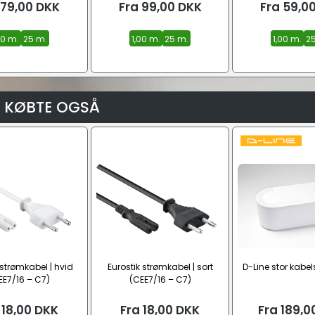
79,00
DKK
Fra
99,00
DKK
Fra
59,0
00 m.
25 m.
1,00 m.
25 m.
1,00 m.
2
 KØBTE OGSÅ
 strømkabel | hvid
Eurostik strømkabel | sort
D-Line stor kabel
EE7/16 – C7)
(CEE7/16 – C7)
18,00
DKK
Fra
18,00
DKK
Fra
189,0