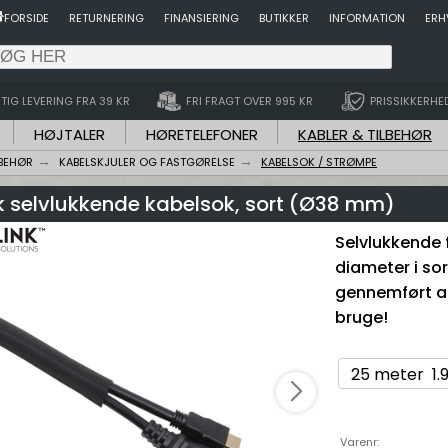
FORSIDE
RETURNERING
FINANSIERING
BUTIKKER
INFORMATION
ERH
TIG LEVERING FRA 39 KR
FRI FRAGT OVER 995 KR
PRISSIKKERHE
HØJTALER
HØRETELEFONER
KABLER & TILBEHØR
LBEHØR
KABELSKJULER OG FASTGØRELSE
KABELSOK / STRØMPE
nk selvlukkende kabelsok, sort (Ø38 mm)
Selvlukkende 
diameter i sor
gennemført afs
bruge!
Varenr: