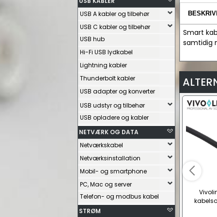
USB KABLER
USB A kabler og tilbehør
BESKRIV
USB C kabler og tilbehør
Smart kab
USB hub
samtidig m
Hi-Fi USB lydkabel
Lightning kabler
Thunderbolt kabler
ALTER
USB adapter og konverter
USB udstyr og tilbehør
USB opladere og kabler
NETVÆRK OG DATA
Netværkskabel
Netværksinstallation
Mobil- og smartphone
PC, Mac og server
Vivoli
Telefon- og modbus kabel
kabelso
STRØM