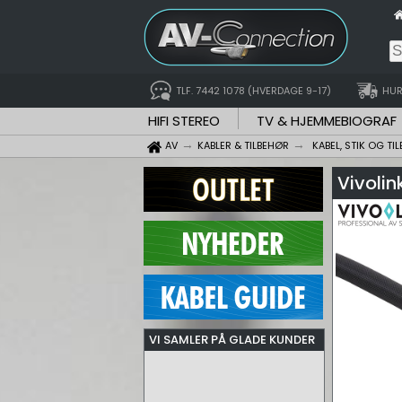
TLF. 7442 1078 (HVERDAGE 9-17)
HUR
HIFI STEREO
TV & HJEMMEBIOGRAF
AV
KABLER & TILBEHØR
KABEL, STIK OG TI
Vivoli
VI SAMLER PÅ GLADE KUNDER