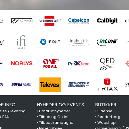
P INFO
NYHEDER OG EVENTS
BUTIKKER
lse / levering
•
Produkt nyheder
•
Odense
 / EAN
•
Tilbud og Outlet
•
Sønderborg
y
•
Tilbudskampagne
•
Webshop
ch
•
Nyhedsbrev
•
Erhvervssalg / B