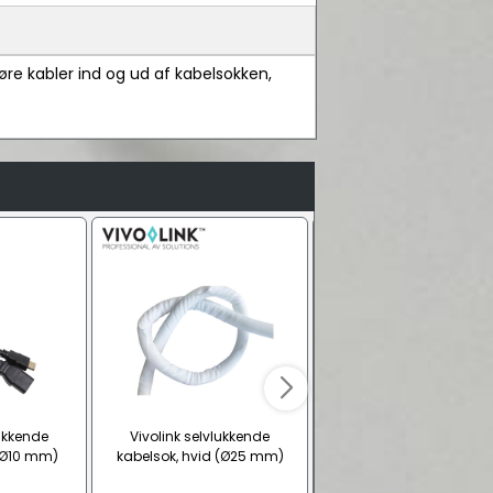
e kabler ind og ud af kabelsokken,
lukkende
Vivolink selvlukkende
Vivolink selvlukkende
 (Ø10 mm)
kabelsok, hvid (Ø25 mm)
kabelsok, hvid (Ø10 mm