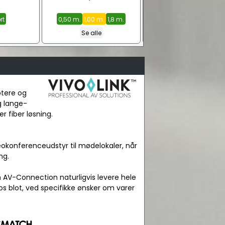
rt
0,50 m.
1,00 m.
1,8 m.
0,25 m.
0,50 m.
1,0 m
Se alle
Se alle
ptere og
g lange-
r fiber løsning.
okonferenceudstyr til mødelokaler, når
ng.
n AV-Connection naturligvis levere hele
os blot, ved specifikke ønsker om varer