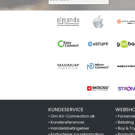
KUNDESERVICE
WEBSHO
•
Om AV-Connection.dk
•
Forsende
•
Kundereferencer
•
Betaling
•
Handelsbetingelser
•
Buy & Tr
•
Fortrydelse og reklamation
•
Prismat