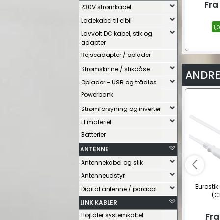
Fra
230V strømkabel
Ladekabel til elbil
1,
Lavvolt DC kabel, stik og
adapter
Rejseadapter / oplader
Strømskinne / stikdåse
ANDRE
Oplader – USB og trådløs
Powerbank
Strømforsyning og inverter
El materiel
Batterier
ANTENNE
Antennekabel og stik
Antenneudstyr
Eurostik
Digital antenne / parabol
(C
LINK KABLER
Højtaler systemkabel
Fra