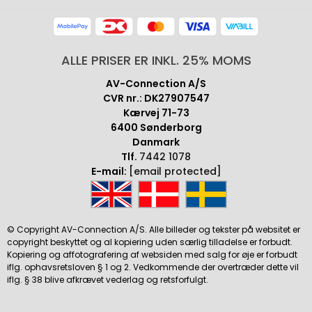
ALLE PRISER ER INKL. 25% MOMS
AV-Connection A/S
CVR nr.: DK27907547
Kærvej 71-73
6400 Sønderborg
Danmark
Tlf.
7442 1078
E-mail:
[email protected]
© Copyright AV-Connection A/S. Alle billeder og tekster på websitet er
copyright beskyttet og al kopiering uden særlig tilladelse er forbudt.
Kopiering og affotografering af websiden med salg for øje er forbudt
iflg. ophavsretsloven § 1 og 2. Vedkommende der overtræder dette vil
iflg. § 38 blive afkrævet vederlag og retsforfulgt.