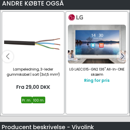
ANDRE KØBTE OGSÅ
Lampeledning, 3-leder
LG LAEC015-GN2 136" All-In-ONE
gummikabel | sort (3x1,5 mm²)
skærm
Ring for pris
Fra
29,00
DKK
Pr. m.
100 m.
Producent beskrivelse - Vivolink