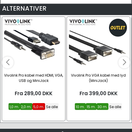
ALTERNATIVER
Vivolink Pro kabel med HDMI, VGA,
Vivolink Pro VGA kabel med lyd
USB og MiniJack
(MiniJack)
Fra
289,00
DKK
Fra
399,00
DKK
1,0 m.
2,0 m.
5,0 m.
Se alle
10 m.
15 m.
30 m.
Se alle