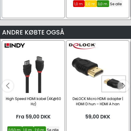
1,0 m.
2,0 m.
3,0 m.
Se alle
ANDRE KØBTE OGSÅ
High Speed HDMI kabel (4K@60
DeLOCK Micro HDMI adapter |
Hz)
HDMI D hun – HDMI A han
Fra
59,00
DKK
59,00
DKK
0,50 m.
1,0 m.
2,0 m.
Se alle