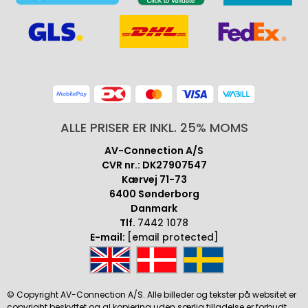
ALLE PRISER ER INKL. 25% MOMS
AV-Connection A/S
CVR nr.: DK27907547
Kærvej 71-73
6400 Sønderborg
Danmark
Tlf.
7442 1078
E-mail:
[email protected]
© Copyright AV-Connection A/S. Alle billeder og tekster på websitet er
copyright beskyttet og al kopiering uden særlig tilladelse er forbudt.