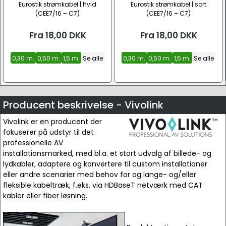
Eurostik strømkabel | hvid
Eurostik strømkabel | sort
(CEE7/16 – C7)
(CEE7/16 – C7)
Fra
18,00
DKK
Fra
18,00
DKK
0,30 m.
0,50 m.
1,5 m.
Se alle
0,30 m.
0,50 m.
1,5 m.
Se alle
Producent beskrivelse - Vivolink
Vivolink er en producent der
fokuserer på udstyr til det
professionelle AV
installationsmarked, med bl.a. et stort udvalg af billede- og
lydkabler, adaptere og konvertere til custom installationer
eller andre scenarier med behov for og lange- og/eller
fleksible kabeltræk, f.eks. via HDBaseT netværk med CAT
kabler eller fiber løsning.