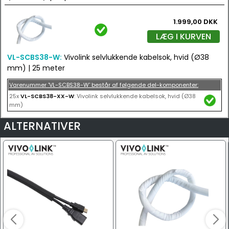
1.999,00 DKK
LÆG I KURVEN
VL-SCBS38-W:
Vivolink selvlukkende kabelsok, hvid (Ø38
mm) | 25 meter
Varenummer 'VL-SCBS38-W' består af følgende del-komponenter:
25x
VL-SCBS38-XX-W
: Vivolink selvlukkende kabelsok, hvid (Ø38
mm)
ALTERNATIVER