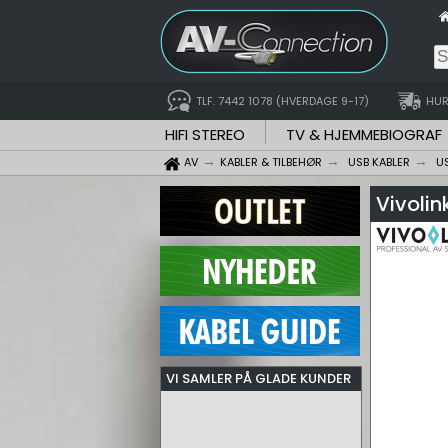
TLF. 7442 1078 (HVERDAGE 9-17)
HUR
HIFI STEREO
TV & HJEMMEBIOGRAF
AV
KABLER & TILBEHØR
USB KABLER
U
Vivoli
VI SAMLER PÅ GLADE KUNDER