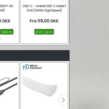
USB4™, 40
USB-C - vinklet USB-C kabel |
Lindy Anthra USB-C kab
0W)
Sort (240W, HighSpeed)
(100W, SuperSpeed+ 10 G
0
DKK
Fra
119,00
DKK
Fra
189,00
DKK
.
0,50 m.
1,0 m.
2,0 m.
0,50 m.
1,00 m.
1,5 m.
e
Se alle