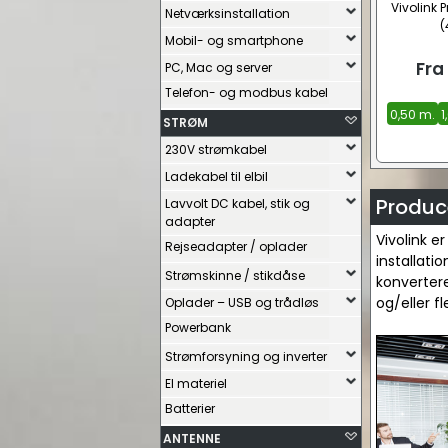
Vivolink P
Netværksinstallation
(
Mobil- og smartphone
Fra
PC, Mac og server
Telefon- og modbus kabel
0,50 m.
1
STRØM
230V strømkabel
Ladekabel til elbil
Produce
Lavvolt DC kabel, stik og
adapter
Vivolink e
Rejseadapter / oplader
installati
Strømskinne / stikdåse
konvertere
og/eller f
Oplader – USB og trådløs
Powerbank
Strømforsyning og inverter
El materiel
Batterier
ANTENNE