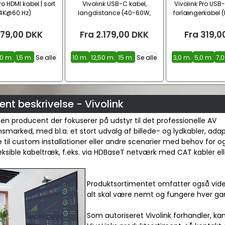
ro HDMI kabel | sort
Vivolink USB-C kabel,
Vivolink Pro USB-
4K@60 Hz)
langdistance (40-60W,
forlængerkabel (
SuperSpeed+ 20 Gbps)
79,00
DKK
Fra
2.179,00
DKK
Fra
319,0
,0 m.
1,5 m.
Se alle
10 m.
12,50 m.
15 m.
Se alle
3,0 m.
5,0 m.
7,0
nt beskrivelse - Vivolink
r en producent der fokuserer på udstyr til det professionelle AV
onsmarked, med bl.a. et stort udvalg af billede- og lydkabler, ada
 til custom installationer eller andre scenarier med behov for o
leksible kabeltræk, f.eks. via HDBaseT netværk med CAT kabler elle
Produktsortimentet omfatter også vide
alt skal være nemt og fungere hver ga
Som autoriseret Vivolink forhandler, ka