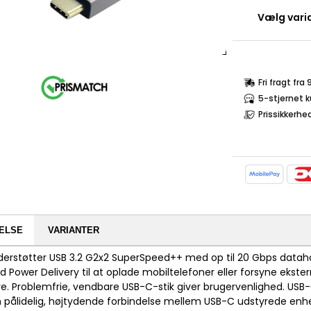
Vælg varia
Fri fragt fra
5-stjernet 
Prissikkerhe
ELSE
VARIANTER
derstøtter USB 3.2 G2x2 SuperSpeed++ med op til 20 Gbps datahas
 Power Delivery til at oplade mobiltelefoner eller forsyne ekste
 Problemfrie, vendbare USB-C-stik giver brugervenlighed. USB-C e
 pålidelig, højtydende forbindelse mellem USB-C udstyrede enh