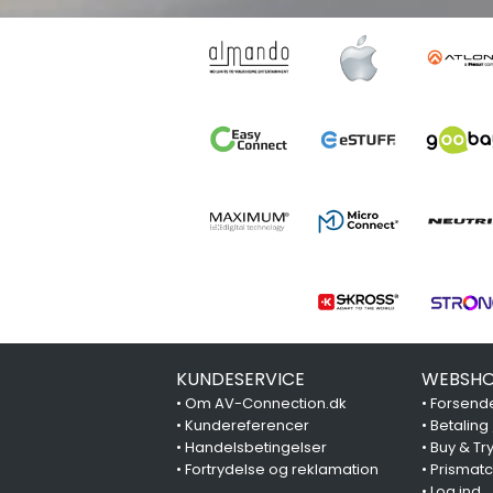
KUNDESERVICE
WEBSHO
•
Om AV-Connection.dk
•
Forsende
•
Kundereferencer
•
Betaling
•
Handelsbetingelser
•
Buy & Tr
•
Fortrydelse og reklamation
•
Prismat
•
Log ind