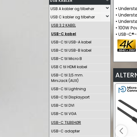
USB KABLER
• Understø
USB A kabler og tilbehør
• Understø
USB C kabler og tilbehør
• Underst
USB 3.2 KABEL
• 100W Po
USB-C kabel
• USB-C®-
USB-C til USB-A kabel
USB-C til USB-B kabel
USB-C til Micro B
USB C til HDMI kabel
ALTER
USB-C til 3,5 mm.
MiniJack (AUX)
USB-C til Lightning
USB-C til Displayport
USB-C til DVI
USB-C til VGA
USB-C TILBEHØR
USB-C adapter