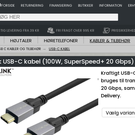
FORSIDE
RETURNERING
FINANSIERING
BUTIKKER
INFORMATION
ERH
TIG LEVERING FRA 39 KR
FRI FRAGT OVER 995 KR
PRISSIKKERHE
HØJTALER
HØRETELEFONER
KABLER & TILBEHØR
SB C KABLER OG TILBEHØR
USB-C KABEL
nk USB-C kabel (100W, SuperSpeed+ 20 Gbps)
Kraftigt USB-
bruges til tra
20 Gbps, samt
Delivery.