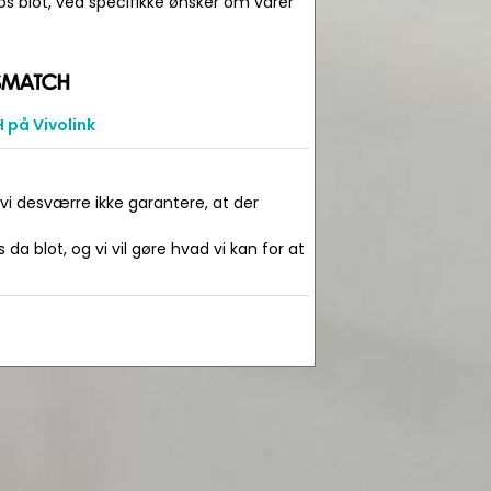
os blot, ved specifikke ønsker om varer
på Vivolink
 vi desværre ikke garantere, at der
da blot, og vi vil gøre hvad vi kan for at