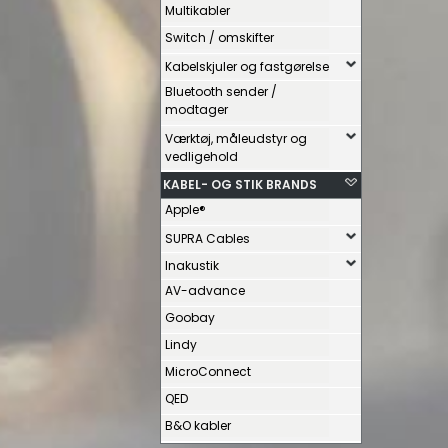
Multikabler
Switch / omskifter
Kabelskjuler og fastgørelse
Bluetooth sender /
modtager
Værktøj, måleudstyr og
vedligehold
KABEL- OG STIK BRANDS
Apple®
SUPRA Cables
Inakustik
AV-advance
Goobay
Lindy
MicroConnect
QED
B&O kabler