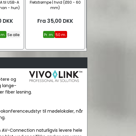
A til USB-A
Fletstrømpe | hvid (Ø30 - 60
USB 2.0 kabel (USB C - M
han - hun)
mm)
B)
0
DKK
Fra
35,00
DKK
Fra
40,00
DKK
 m.
Se alle
Pr. m.
50 m.
0,60 m.
1,0 m.
ptere og
g lange-
r fiber løsning.
okonferenceudstyr til mødelokaler, når
ng.
n AV-Connection naturligvis levere hele