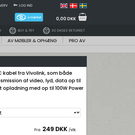
VERV
LOG IND
0,00 DKK
D
BUY & TRY
30 DAGES RETURRET
AV MØBLER & OPHÆNG
PRO AV
C kabel fra Vivolink, som både
nsmission af video, lyd, data op til
 opladning med op til 100W Power
249 DKK
Fra
/stk.