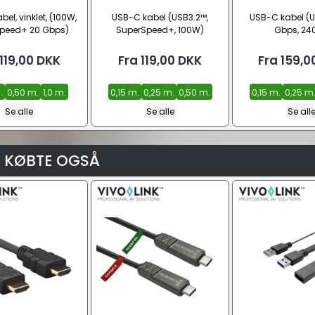
el, vinklet, (100W,
USB-C kabel (USB3.2™,
USB-C kabel (
peed+ 20 Gbps)
SuperSpeed+, 100W)
Gbps, 24
119,00
DKK
Fra
119,00
DKK
Fra
159,0
.
0,50 m.
1,0 m.
0,15 m.
0,25 m.
0,50 m.
0,15 m.
0,25 m
Se alle
Se alle
Se all
 KØBTE OGSÅ