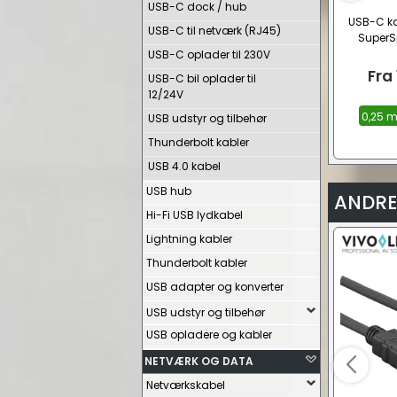
USB-C dock / hub
USB-C kab
USB-C til netværk (RJ45)
SuperS
USB-C oplader til 230V
Fra
USB-C bil oplader til
12/24V
0,25 m
USB udstyr og tilbehør
Thunderbolt kabler
USB 4.0 kabel
USB hub
ANDRE
Hi-Fi USB lydkabel
Lightning kabler
Thunderbolt kabler
USB adapter og konverter
USB udstyr og tilbehør
USB opladere og kabler
NETVÆRK OG DATA
Netværkskabel