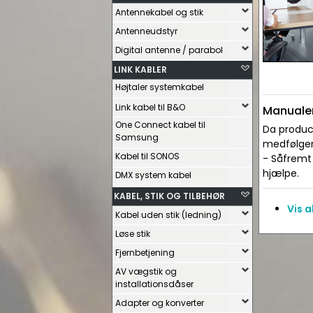
Antennekabel og stik
Antenneudstyr
Digital antenne / parabol
LINK KABLER
Højtaler systemkabel
Link kabel til B&O
Manualer
One Connect kabel til
Da produce
Samsung
medfølger 
Kabel til SONOS
- Såfremt 
hjælpe.
DMX system kabel
KABEL, STIK OG TILBEHØR
Vis 
Kabel uden stik (ledning)
Løse stik
Fjernbetjening
AV vægstik og
installationsdåser
Adapter og konverter