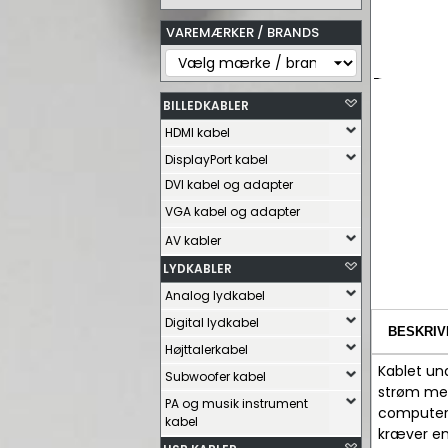
VAREMÆRKER / BRANDS
BILLEDKABLER
HDMI kabel
DisplayPort kabel
DVI kabel og adapter
VGA kabel og adapter
AV kabler
LYDKABLER
Analog lydkabel
Digital lydkabel
BESKRIV
Højttalerkabel
Kablet un
Subwoofer kabel
strøm med
PA og musik instrument
computere.
kabel
kræver en