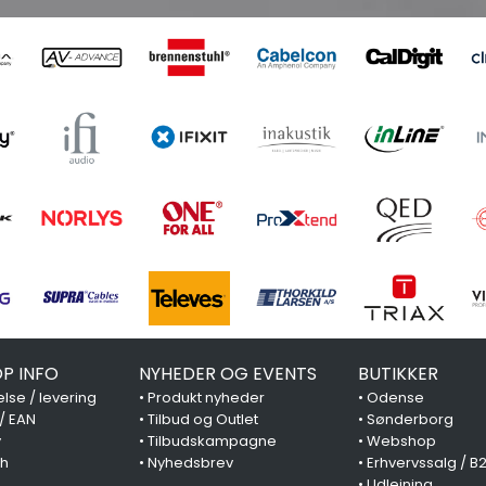
P INFO
NYHEDER OG EVENTS
BUTIKKER
lse / levering
•
Produkt nyheder
•
Odense
 / EAN
•
Tilbud og Outlet
•
Sønderborg
y
•
Tilbudskampagne
•
Webshop
ch
•
Nyhedsbrev
•
Erhvervssalg / B
•
Udlejning