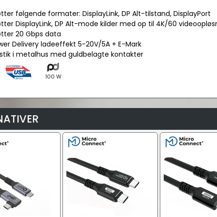
tter følgende formater: DisplayLink, DP Alt-tilstand, DisplayPort
tter DisplayLink, DP Alt-mode kilder med op til 4K/60 videoopløs
øtter 20 Gbps data
wer Delivery ladeeffekt 5-20V/5A + E-Mark
stik i metalhus med guldbelagte kontakter
100 W
NATIVER