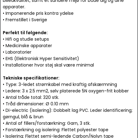
billedkvalitet, samt et sundere miljø for både dig og dine
apparater.
• Imponerende pris kontra ydelse
• Fremstillet i Sverige
Perfekt til følgende:
• Hifi og studie setups
• Medicinske apparater
• Laboratorier
• EHS (Elektronisk Hyper Sensitivitet)
• Installationer hvor støj skal være minimal
Tekniske specifikationer:
• Type: 3-ledet strømkabel med kraftig afskærmning
• Ledere: 3 x 2.5 mm2, sølv platerede 5N oxygen-frit kobber
• Antal tråde total: 320 stk.
• Tråd dimensioner: Ø 0.10 mm
• Di-electric (isolering): Dobbelt lag PVC. Leder identificering;
gørngul, blå & brun
• Antal af fillers/forstærkning: Garn, 3 stk.
• Forstærkning og isolering: Flettet polyester tape
• Isolering: Flettet semi-ledende Carbon/Nolyn tape