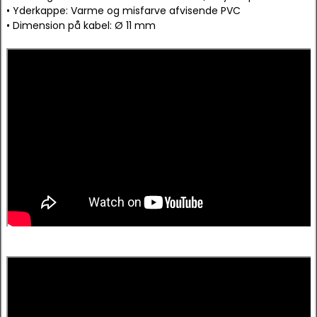
• Yderkappe: Varme og misfarve afvisende PVC
• Dimension på kabel: Ø 11 mm