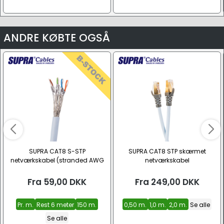
ANDRE KØBTE OGSÅ
SUPRA CAT8 S-STP
SUPRA CAT8 STP skærmet
netværkskabel (stranded AWG
netværkskabel
26/7, CU, LSZH)
Fra
59,00
DKK
Fra
249,00
DKK
Pr. m.
Rest 6 meter
150 m.
0,50 m.
1,0 m.
2,0 m.
Se alle
Se alle