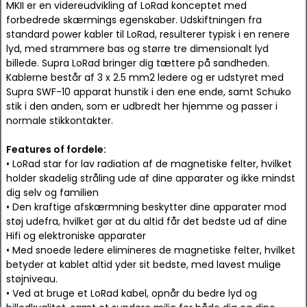
MKII er en videreudvikling af LoRad konceptet med
forbedrede skærmings egenskaber. Udskiftningen fra
standard power kabler til LoRad, resulterer typisk i en renere
lyd, med strammere bas og større tre dimensionalt lyd
billede. Supra LoRad bringer dig tættere på sandheden.
Kablerne består af 3 x 2.5 mm2 ledere og er udstyret med
Supra SWF-10 apparat hunstik i den ene ende, samt Schuko
stik i den anden, som er udbredt her hjemme og passer i
normale stikkontakter.
Features of fordele:
• LoRad star for lav radiation af de magnetiske felter, hvilket
holder skadelig stråling ude af dine apparater og ikke mindst
dig selv og familien
• Den kraftige afskærmning beskytter dine apparater mod
støj udefra, hvilket gør at du altid får det bedste ud af dine
Hifi og elektroniske apparater
• Med snoede ledere elimineres de magnetiske felter, hvilket
betyder at kablet altid yder sit bedste, med lavest mulige
støjniveau.
• Ved at bruge et LoRad kabel, opnår du bedre lyd og