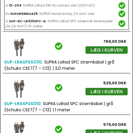
1x
01-204
: SUPRA LoRad SW-EU schuko stik (230V AC)
6x
SUPLRFERRULE25
: SUPRA Ferrule krimp, 2.5 mm², sølv
1x
SUP-RC-LR325SPC-G
: SUPRA LoRad SPC skærmet strømkabel
(3x 2,5 mm²) | Pr. meter
769,00 DKK
LÆG I KURVEN
SUP-LRASPSS030:
SUPRA LoRad SPC strømkabel | grå
(Schuko CEE7/7 – C13) | 3,0 meter
529,00 DKK
LÆG I KURVEN
SUP-LRASPSS010:
SUPRA LoRad SPC strømkabel | grå
(Schuko CEE7/7 – C13) | 1 meter
579,00 DKK