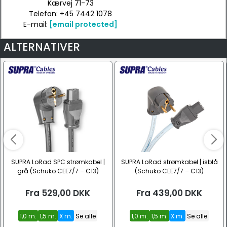
Kærvej 71-73
Telefon: +45 7442 1078
E-mail:
[email protected]
ALTERNATIVER
SUPRA LoRad SPC strømkabel |
SUPRA LoRad strømkabel | isblå
grå (Schuko CEE7/7 – C13)
(Schuko CEE7/7 – C13)
Fra
529,00
DKK
Fra
439,00
DKK
1,0 m.
1,5 m.
X m.
Se alle
1,0 m.
1,5 m.
X m.
Se alle