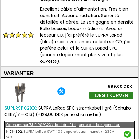
Excellent câble d´alimentation. Très bien
construit. Aucune radiation. Sonorité
détaillée et aérée. Le son gagne en densité.
Belle basses, beaux médiums. Avec un
lecteur CD, j´ai préféré le SUPRA LoRad
(bleu) mais avec un autre lecteur CD, j´ai
préféré celui-ci, le SUPRA LoRad SPC
(sonorité légèrement plus vive et plus
ouverte).
VARIANTER
589,00 DKK
LÆG I KURVEN
SUPLRSPC2XX:
SUPRA LoRad SPC strømkabel | grå (Schuko
CEE7/7 – C13) (+129,00 DKK pr. ekstra meter)
Varenummer 'SUPLRSPC2XX' består af følgende del-komponenter:
1x
01-202
: SUPRA LoRad SWF-10S apparat strøm hunstik (230V
AC)