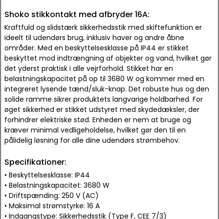
Shoko stikkontakt med afbryder 16A:
Kraftfuld og slidstærk sikkerhedsstik med skiftefunktion er
ideelt til udendørs brug, inklusiv haver og andre åbne
områder. Med en beskyttelsesklasse på IP44 er stikket
beskyttet mod indtrængning af objekter og vand, hvilket gør
det yderst praktisk i alle vejrforhold. Stikket har en
belastningskapacitet på op til 3680 W og kommer med en
integreret lysende tænd/sluk-knap. Det robuste hus og den
solide ramme sikrer produktets langvarige holdbarhed. For
øget sikkerhed er stikket udstyret med skydedæksler, der
forhindrer elektriske stød. Enheden er nem at bruge og
kræver minimal vedligeholdelse, hvilket gør den til en
pålidelig løsning for alle dine udendørs strømbehov.
Specifikationer:
• Beskyttelsesklasse: IP44
• Belastningskapacitet: 3680 W
• Driftspænding: 250 V (AC)
• Maksimal strømstyrke: 16 A
• Indgangstype: Sikkerhedsstik (Type F, CEE 7/3)