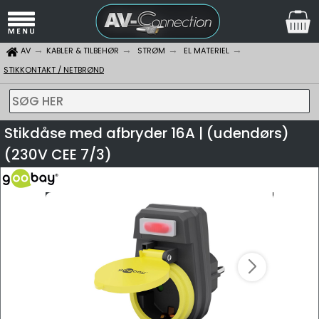
AV
KABLER & TILBEHØR
STRØM
EL MATERIEL
STIKKONTAKT / NETBRØND
SØG HER
Stikdåse med afbryder 16A | (udendørs)
(230V CEE 7/3)