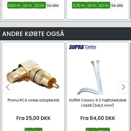
0,50 m.
1,0 m.
2,0 m.
Se alle
0,75 m.
1,5 m.
3,0 m.
Se alle
ANDRE KØBTE OGSÅ
Phono RCA vinkel adapterstik
SUPRA Classic 6.0 højttalerkabel
| Isblå (2x6,0 mm²)
Fra
25,00
DKK
Fra
64,00
DKK