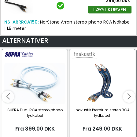
349,00 DKK
LÆG I KURVEN
NS-ARRRCA150:
NorStone Arran stereo phono RCA lydkabel
| 1,5 meter
ALTERNATIVER
SUPRA Dual RCA stereo phono
Inakustik Premium stereo RCA
lydkabel
lydkabel
Fra
399,00
DKK
Fra
249,00
DKK