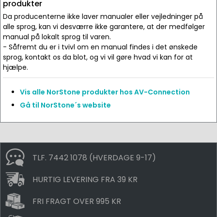
produkter
Da producenterne ikke laver manualer eller vejledninger på
alle sprog, kan vi desværre ikke garantere, at der medfølger
manual på lokalt sprog til varen.
- Såfremt du er i tvivl om en manual findes i det ønskede
sprog, kontakt os da blot, og vi vil gøre hvad vi kan for at
hjælpe.
Vis alle NorStone produkter hos AV-Connection
Gå til NorStone´s website
TLF. 7442 1078 (HVERDAGE 9-17)
HURTIG LEVERING FRA 39 KR
FRI FRAGT OVER 995 KR