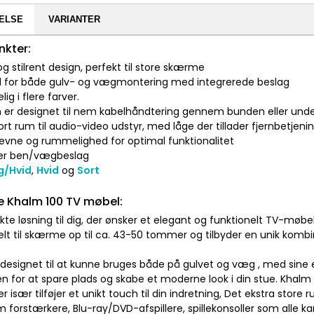
ELSE
VARIANTER
nkter:
og stilrent design, perfekt til store skærme
d for både gulv- og vægmontering med integrerede beslag
ig i flere farver.
n er designet til nem kabelhåndtering gennem bunden eller und
tort rum til audio-video udstyr, med låge der tillader fjernbetje
teevne og rummelighed for optimal funktionalitet
ger ben/vægbeslag
g/Hvid
,
Hvid
og
Sort
 Khalm 100 TV møbel:
te løsning til dig, der ønsker et elegant og funktionelt TV-møbe
elt til skærme op til ca. 43-50 tommer og tilbyder en unik kombina
 designet til at kunne bruges både på gulvet og væg , med sin
for at spare plads og skabe et moderne look i din stue. Khalm 10
r især tilføjer et unikt touch til din indretning, Det ekstra store 
m forstærkere, Blu-ray/DVD-afspillere, spillekonsoller som all