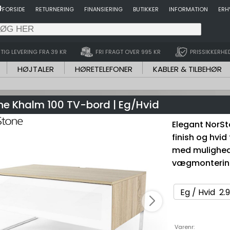
FORSIDE
RETURNERING
FINANSIERING
BUTIKKER
INFORMATION
ERH
TIG LEVERING FRA 39 KR
FRI FRAGT OVER 995 KR
PRISSIKKERHE
HØJTALER
HØRETELEFONER
KABLER & TILBEHØR
ne Khalm 100 TV-bord | Eg/Hvid
Elegant NorS
finish og hvid
med mulighed
vægmonterin
Varenr: