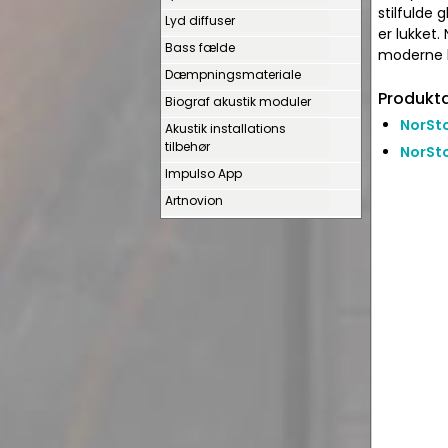
stilfulde 
Lyd diffuser
er lukket.
Bass fælde
moderne 
Dæmpningsmateriale
Produkta
Biograf akustik moduler
NorSt
Akustik installations
tilbehør
NorSto
Impulso App
Artnovion