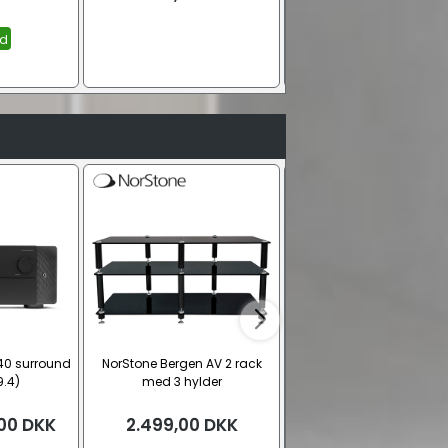
id
40 surround
NorStone Bergen AV 2 rack
NorStone BERGEN 2 rack
9.4)
med 3 hylder
hylder
00
DKK
2.499,00
DKK
1.795,00
DKK