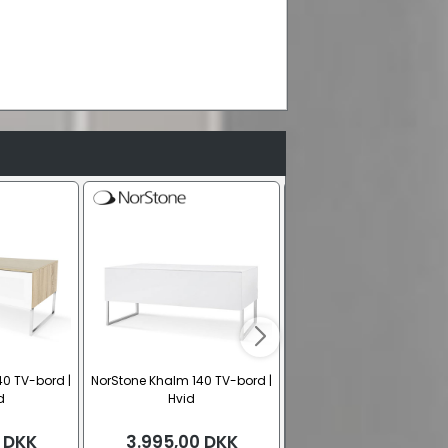
0 TV-bord |
NorStone Khalm 140 TV-bord |
NorStone Khalm 140 TV-bo
d
Hvid
Sort
DKK
3.995,00
DKK
3.995,00
DKK