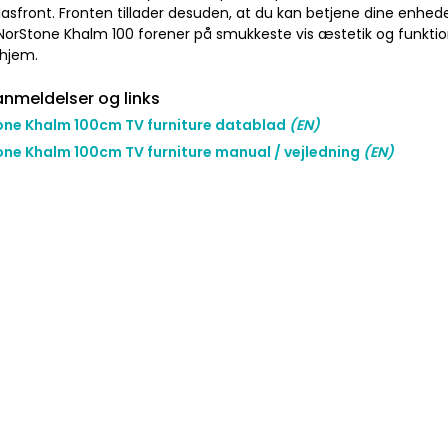
glasfront. Fronten tillader desuden, at du kan betjene dine enhe
 NorStone Khalm 100 forener på smukkeste vis æstetik og funktiona
hjem.
nmeldelser og links
one Khalm 100cm TV furniture datablad
(EN)
ne Khalm 100cm TV furniture manual / vejledning
(EN)