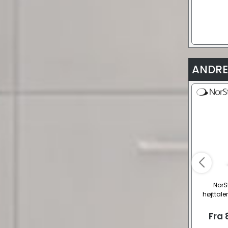
ANDRE
NorS
højttale
Fra