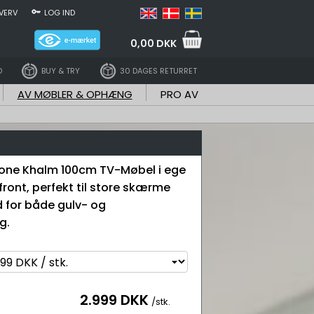
VERV
LOG IND
0,00 DKK
D
BUY & TRY
30 DAGES RETURRET
AV MØBLER & OPHÆNG
PRO AV
tone Khalm 100cm TV-Møbel i ege
 front, perfekt til store skærme
 for både gulv- og
g.
2.999 DKK
/stk.