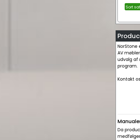
Sort sa
Produc
NorStone e
AV møblerne
udvalg af 
program.
Kontakt os
Manualer
Da produce
medfølger 