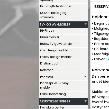
Hi-Fi højttalerstander
BESKRIV
SONOS beslag og
Højdepu
standere
• Elegant 
TV- OG AV-MØBLER
• Mulighe
Hi-Fi rack
• Tilgængel
Unnu møbler
• Bagside
• Ekstra s
Bülow TV gulvstander
• Høj las
Clic design møbler
• Medføl
Frislev design møbler
• Farver:
E
Kristian Juul
NorStone
Norstone
Den perfek
Pedestal
er det ide
Pladespiller- & Vinyl
møbler
Møblet er
Kabel håndtering
på væggen 
AKUSTIKLØSNINGER
hvoraf hve
udstyr so
Lyd absorbenter