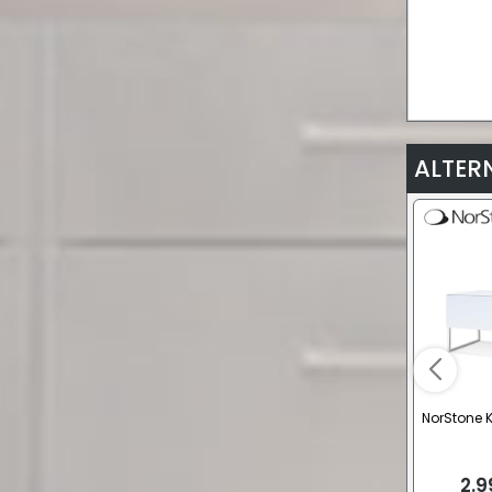
ALTER
NorStone 
2.9