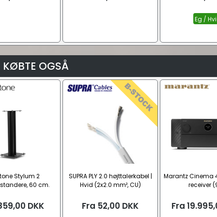
Eg / Hv
 KØBTE OGSÅ
tone Stylum 2
SUPRA PLY 2.0 højttalerkabel |
Marantz Cinema 
rstandere, 60 cm.
Hvid (2x2.0 mm², CU)
receiver (
859,00
DKK
Fra
52,00
DKK
Fra
19.995,