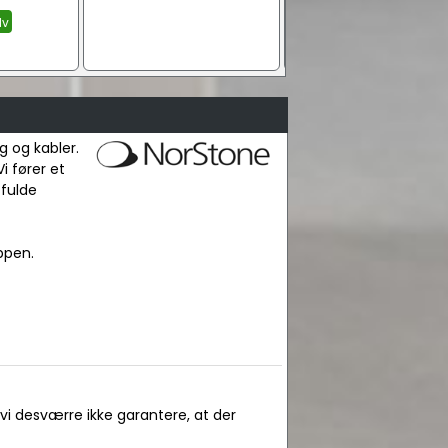
lv
Sort satin
g og kabler.
i fører et
 fulde
ppen.
 vi desværre ikke garantere, at der