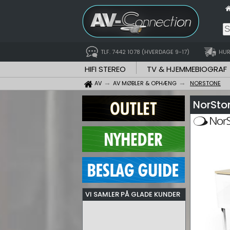
TLF. 7442 1078 (HVERDAGE 9-17)
HUR
HIFI STEREO
TV & HJEMMEBIOGRAF
AV
AV MØBLER & OPHÆNG
NORSTONE
NorSto
VI SAMLER PÅ GLADE KUNDER