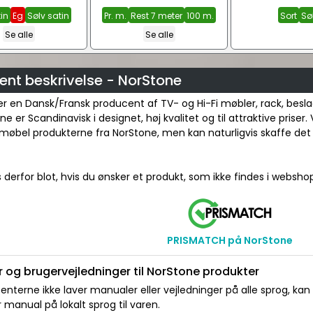
tin
Eg
Sølv satin
Pr. m.
Rest 7 meter
100 m.
Sort
Sø
Se alle
Se alle
ent beskrivelse - NorStone
r en Dansk/Fransk producent af TV- og Hi-Fi møbler, rack, besla
 er Scandinavisk i designet, høj kvalitet og til attraktive priser. V
møbel produkterne fra NorStone, men kan naturligvis skaffe det
 derfor blot, hvis du ønsker et produkt, som ikke findes i websho
PRISMATCH på NorStone
 og brugervejledninger til NorStone produkter
nterne ikke laver manualer eller vejledninger på alle sprog, kan
manual på lokalt sprog til varen.