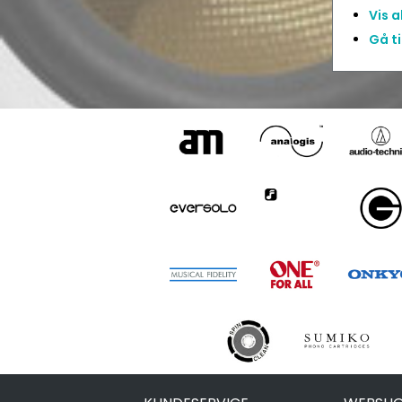
Vis 
Gå ti