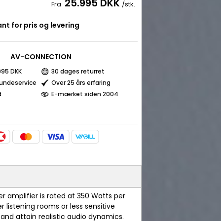
25.995 DKK
Fra
/stk.
nt for pris og levering
AV-CONNECTION
 995 DKK
30 dages returret
kundeservice
Over 25 års erfaring
d
E-mærket siden 2004
er amplifier is rated at 350 Watts per
r listening rooms or less sensitive
and attain realistic audio dynamics.