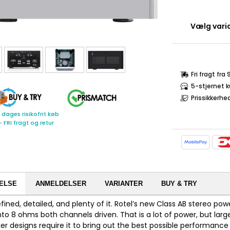
Vælg varia
Fri fragt fra
5-stjernet 
Prissikkerhe
 dages risikofrit køb
- FRI fragt og retur
ELSE
ANMELDELSER
VARIANTER
BUY & TRY
fined, detailed, and plenty of it. Rotel’s new Class AB stereo pow
to 8 ohms both channels driven. That is a lot of power, but large
r designs require it to bring out the best possible performance 