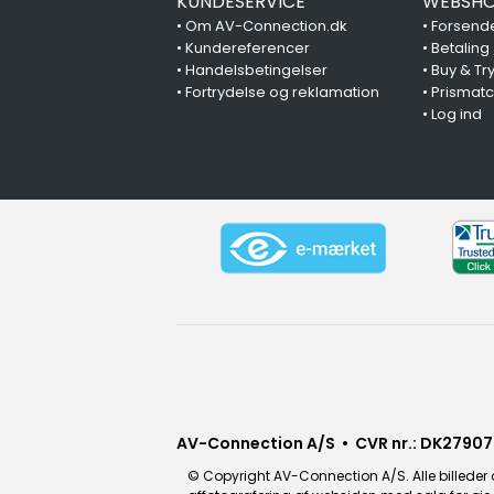
KUNDESERVICE
WEBSHO
•
Om AV-Connection.dk
•
Forsende
•
Kundereferencer
•
Betaling
•
Handelsbetingelser
•
Buy & Tr
•
Fortrydelse og reklamation
•
Prismat
•
Log ind
AV-Connection A/S • CVR nr.: DK27907
© Copyright AV-Connection A/S. Alle billeder o