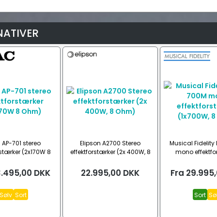
NATIVER
 AP-701 stereo
Elipson A2700 Stereo
Musical Fidelit
rstærker (2x170W 8
effektforstærker (2x 400W, 8
mono effektfo
Ohm)
Ohm)
(1x700W, 8
.495,00
DKK
22.995,00
DKK
Fra
29.995
Sølv
Sort
Sort
Sø