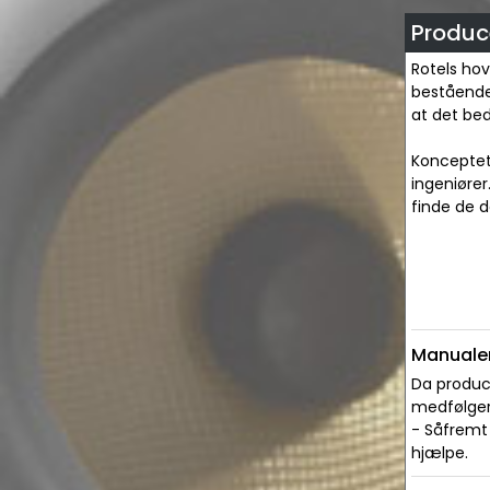
Produce
Rotels hov
bestående 
at det bed
Konceptet
ingeniører
finde de d
Manualer
Da produce
medfølger 
- Såfremt 
hjælpe.