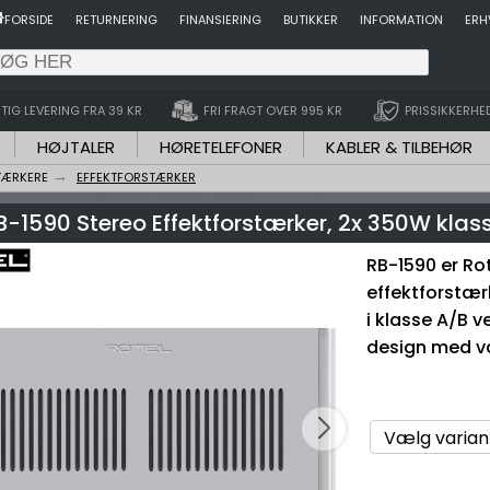
FORSIDE
RETURNERING
FINANSIERING
BUTIKKER
INFORMATION
ERH
TIG LEVERING FRA 39 KR
FRI FRAGT OVER 995 KR
PRISSIKKERHE
HØJTALER
HØRETELEFONER
KABLER & TILBEHØR
TÆRKERE
EFFEKTFORSTÆRKER
B-1590 Stereo Effektforstærker, 2x 350W klas
RB-1590 er Ro
effektforstær
i klasse A/B v
design med va