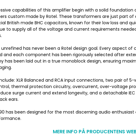
sive capabilities of this amplifier begin with a solid foundation 
ers custom made by Rotel. These transformers are just part of a
cial British made BHC capacitors, known for their low loss and 
nue to supply all of the voltage and current requirements needed
.
 unrefined has never been a Rotel design goal. Every aspect of c
d and each component has been rigorously selected after extensi
y has been laid out in a true monoblock design, ensuring max
aging.
include: XLR Balanced and RCA input connections, two pair of 5-w
ntrol, thermal protection circuitry, overcurrent, over-voltage pr
educe surge current and extend longevity, and a detachable IEC p
ack ears.
90 has been designed for the most discerning audio enthusiast an
formance.
MERE INFO PÅ PRODUCENTENS WEB