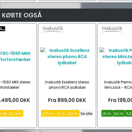
 KØBTE OGSÅ
-1590 MKII stereo
Inakustik Exzellenz stereo
Inakustik Premi
rforstærker
phono RCA lydkabel
MiniJack - RCA
5.495,00
DKK
Fra
899,00
DKK
Fra
199,0
sort
Alu sølv
0,75 m.
1,5 m.
3,0 m.
Se alle
1,5 m.
3,0 m.
5,0