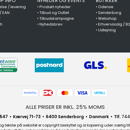
P INFO
NYHEDER OG EVENTS
BUTIKKER
lse / levering
•
Produkt nyheder
•
Odense
 / EAN
•
Tilbud og Outlet
•
Sønderborg
y
•
Tilbudskampagne
•
Webshop
ch
•
Nyhedsbrev
•
Erhvervssalg / B
•
Udlejning
ALLE PRISER ER INKL. 25% MOMS
547 • Kærvej 71-73 • 6400 Sønderborg • Danmark • Tlf.
744
g tekster på websitet er copyright beskyttet og al kopiering uden særlig til