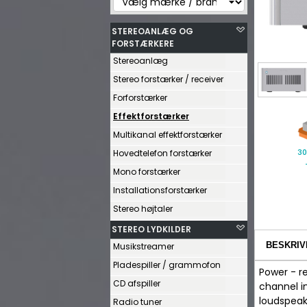
STEREOANLÆG OG
FORSTÆRKERE
Stereoanlæg
Stereo forstærker / receiver
Forforstærker
Effektforstærker
Multikanal effektforstærker
30
Hovedtelefon forstærker
Mono forstærker
Installationsforstærker
Stereo højtaler
STEREO LYDKILDER
BESKRIV
Musikstreamer
Pladespiller / grammofon
Power - re
CD afspiller
channel in
loudspeake
Radio tuner