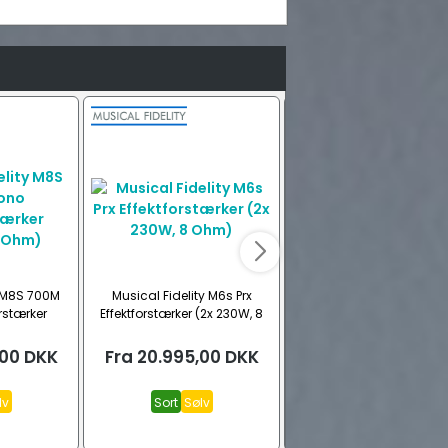
y M8S 700M
Musical Fidelity M6s Prx
Rotel RB-1582 MKII Ster
rstærker
Effektforstærker (2x 230W, 8
effektforstærker (2x 200
 Ohm)
Ohm)
Ohm)
,00
DKK
Fra
20.995,00
DKK
Fra
13.995,00
DK
lv
Sort
Sølv
Alu sort
Alu sølv