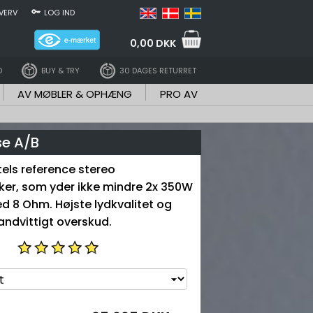
VERV
LOG IND
0,00 DKK
D
BUY & TRY
30 DAGES RETURRET
AV MØBLER & OPHÆNG
PRO AV
se A/B
tels reference stereo
ker, som yder ikke mindre 2x 350W
ed 8 Ohm. Højste lydkvalitet og
ndvittigt overskud.