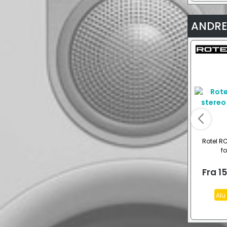
ANDRE
Rotel RC
fo
Fra
1
Alu 