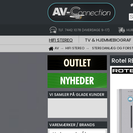
TLF. 7442 1078 (HVERDAGE 9-17)
HUR
HIFI STEREO
TV & HJEMMEBIOGRAF
AV
HIFI STEREO
STEREOANLÆG OG FORS
Rotel R
VI SAMLER PÅ GLADE KUNDER
VAREMÆRKER / BRANDS