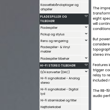
Kassettebåndoptager og
The impres
afspiller
transform
PLADESPILLER OG
eight spe
TILBEHØR
will conti
Pladespiller
conditions
Pickup og stylus
But power
Rens og rengøring
considere
Pladespiller- & Vinyl
topograph
møbler
stereo im
Pladespiller tilbehør
Features 
HI-FI STEREO TILBEHØR
trigger co
D/A konverter (DAC)
relay to r
Hi-Fi signalkabel - Analog
included r
stereo
Hi-Fi signalkabel - Digital
The RB-15
lyd
audio per
Hi-Fi strømkabel og filter
Højttalerkabel