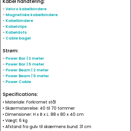
Kabel håndtering:
-
Velcro kabelbindere
-
Magnetiske kabelbindere
-
Kabelbindere
-
Kabelclips
-
Kabeldots
-
Cable bagel
Strøm:
-
Power Bar | 2 meter
-
Power Bar | 5 meter
-
Power Beam | 2 meter
-
Power Beam | 5 meter
-
Power Cable
Specifications:
• Materiale: Forkromet stål
• Skærmstørrelse: 40 til 70 tommer
• Dimensioner: H x B x L: 88 x 80 x 40 cm
• Vægt: 6 kg
• Afstand fra gulv til skærmens bund: 31 cm