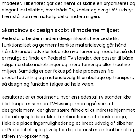
modeller. Tilbehøret gør det nemt at skabe en organiseret og
elegant installation, hvor både TV, kabler og øvrigt AV-udstyr
fremstår som en naturlig del af indretningen.
Skandinavisk design skabt til moderne miljøer:
Pedestal arbejder med en designfilosofi, hvor æstetik,
funktionalitet og gennemtænkte materialevalg går hånd i
hånd. Brandet udvikler løbende nye farver og modeller, så det
er muligt at finde en Pedestal TV stander, der passer til både
rolige nordiske indretninger og mere farverige eller kreative
miljøer. Samtidig er der fokus på hele processen fra
produktudvikling og materialevalg til emballage og transport,
så design og funktion følges ad hele vejen.
Resultatet er et sortiment, hvor en Pedestal TV stander ikke
blot fungerer som en TV-løsning, men også som et
designelement, der giver større frihed til at indrette hjemmet
eller arbejdspladsen. Med kombinationen af dansk design,
fleksible placeringsmuligheder og et bredt udvalg af tilbehør
er Pedestal et oplagt valg for dig, der ønsker en funktionel og
stilren TV-opsætning.