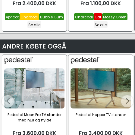
Fra
2.400,00
DKK
Fra
1.100,00
DKK
Apricot
Charcoal
Bubble Gum
Charcoal
Oat
Mossy Green
Se alle
Se alle
ANDRE KØBTE OGSÅ
Pedestal Moon Pro TV stander
Pedestal Hopper TV stander
med hjul og hylde
Fra
3.600,00
DKK
Fra
3.400,00
DKK