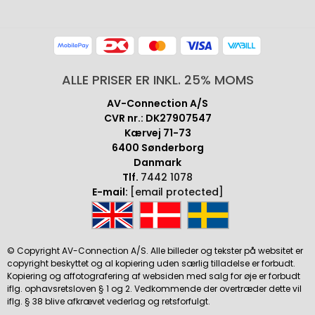
ALLE PRISER ER INKL. 25% MOMS
AV-Connection A/S
CVR nr.: DK27907547
Kærvej 71-73
6400 Sønderborg
Danmark
Tlf.
7442 1078
E-mail:
[email protected]
© Copyright AV-Connection A/S. Alle billeder og tekster på websitet er
copyright beskyttet og al kopiering uden særlig tilladelse er forbudt.
Kopiering og affotografering af websiden med salg for øje er forbudt
iflg. ophavsretsloven § 1 og 2. Vedkommende der overtræder dette vil
iflg. § 38 blive afkrævet vederlag og retsforfulgt.