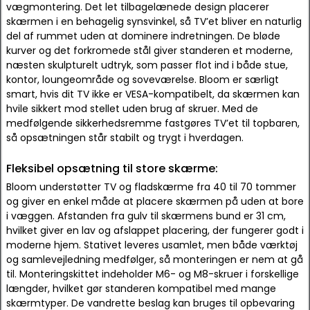
vægmontering. Det let tilbagelænede design placerer
skærmen i en behagelig synsvinkel, så TV’et bliver en naturlig
del af rummet uden at dominere indretningen. De bløde
kurver og det forkromede stål giver standeren et moderne,
næsten skulpturelt udtryk, som passer flot ind i både stue,
kontor, loungeområde og soveværelse. Bloom er særligt
smart, hvis dit TV ikke er VESA-kompatibelt, da skærmen kan
hvile sikkert mod stellet uden brug af skruer. Med de
medfølgende sikkerhedsremme fastgøres TV’et til topbaren,
så opsætningen står stabilt og trygt i hverdagen.
Fleksibel opsætning til store skærme:
Bloom understøtter TV og fladskærme fra 40 til 70 tommer
og giver en enkel måde at placere skærmen på uden at bore
i væggen. Afstanden fra gulv til skærmens bund er 31 cm,
hvilket giver en lav og afslappet placering, der fungerer godt i
moderne hjem. Stativet leveres usamlet, men både værktøj
og samlevejledning medfølger, så monteringen er nem at gå
til. Monteringskittet indeholder M6- og M8-skruer i forskellige
længder, hvilket gør standeren kompatibel med mange
skærmtyper. De vandrette beslag kan bruges til opbevaring