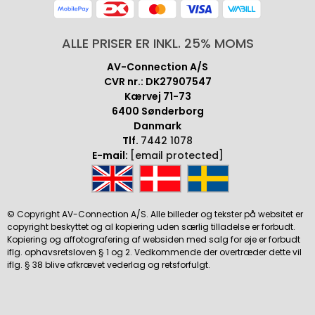
ALLE PRISER ER INKL. 25% MOMS
AV-Connection A/S
CVR nr.: DK27907547
Kærvej 71-73
6400 Sønderborg
Danmark
Tlf.
7442 1078
E-mail:
[email protected]
© Copyright AV-Connection A/S. Alle billeder og tekster på websitet er
copyright beskyttet og al kopiering uden særlig tilladelse er forbudt.
Kopiering og affotografering af websiden med salg for øje er forbudt
iflg. ophavsretsloven § 1 og 2. Vedkommende der overtræder dette vil
iflg. § 38 blive afkrævet vederlag og retsforfulgt.