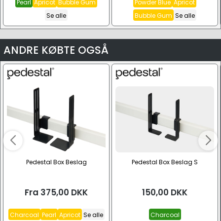
Pearl
Apricot
Bubble Gum
Powder Blue
Apricot
Se alle
Bubble Gum
Se alle
ANDRE KØBTE OGSÅ
Pedestal Box Beslag
Pedestal Box Beslag S
Fra
375,00
DKK
150,00
DKK
Charcoal
Pearl
Apricot
Se alle
Charcoal