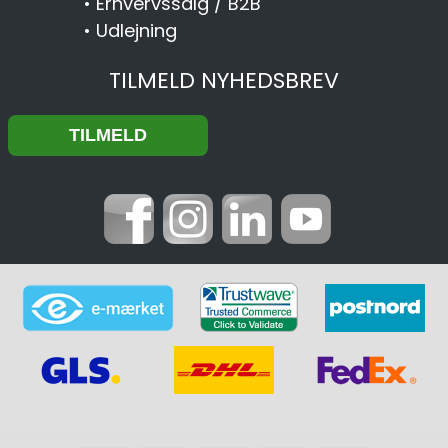
•
Erhvervssalg / B2B
•
Udlejning
TILMELD NYHEDSBREV