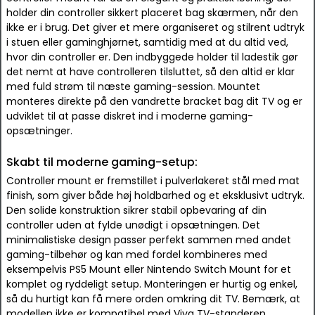
holder din controller sikkert placeret bag skærmen, når den
ikke er i brug. Det giver et mere organiseret og stilrent udtryk
i stuen eller gaminghjørnet, samtidig med at du altid ved,
hvor din controller er. Den indbyggede holder til ladestik gør
det nemt at have controlleren tilsluttet, så den altid er klar
med fuld strøm til næste gaming-session. Mountet
monteres direkte på den vandrette bracket bag dit TV og er
udviklet til at passe diskret ind i moderne gaming-
opsætninger.
Skabt til moderne gaming-setup:
Controller mount er fremstillet i pulverlakeret stål med mat
finish, som giver både høj holdbarhed og et eksklusivt udtryk.
Den solide konstruktion sikrer stabil opbevaring af din
controller uden at fylde unødigt i opsætningen. Det
minimalistiske design passer perfekt sammen med andet
gaming-tilbehør og kan med fordel kombineres med
eksempelvis PS5 Mount eller Nintendo Switch Mount for et
komplet og ryddeligt setup. Monteringen er hurtig og enkel,
så du hurtigt kan få mere orden omkring dit TV. Bemærk, at
modellen ikke er kompatibel med Viva TV-standeren.