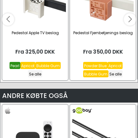
Pedestal Apple TV beslag
Pedestal Fjernbetjenings beslag
Fra
325,00
DKK
Fra
350,00
DKK
Pearl
Apricot
Bubble Gum
Powder Blue
Apricot
Se alle
Bubble Gum
Se alle
ANDRE KØBTE OGSÅ