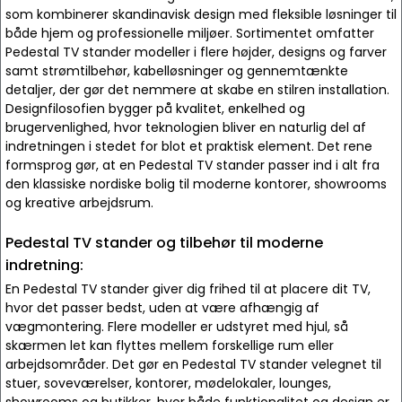
som kombinerer skandinavisk design med fleksible løsninger til
både hjem og professionelle miljøer. Sortimentet omfatter
Pedestal TV stander modeller i flere højder, designs og farver
samt strømtilbehør, kabelløsninger og gennemtænkte
detaljer, der gør det nemmere at skabe en stilren installation.
Designfilosofien bygger på kvalitet, enkelhed og
brugervenlighed, hvor teknologien bliver en naturlig del af
indretningen i stedet for blot et praktisk element. Det rene
formsprog gør, at en Pedestal TV stander passer ind i alt fra
den klassiske nordiske bolig til moderne kontorer, showrooms
og kreative arbejdsrum.
Pedestal TV stander og tilbehør til moderne
indretning:
En Pedestal TV stander giver dig frihed til at placere dit TV,
hvor det passer bedst, uden at være afhængig af
vægmontering. Flere modeller er udstyret med hjul, så
skærmen let kan flyttes mellem forskellige rum eller
arbejdsområder. Det gør en Pedestal TV stander velegnet til
stuer, soveværelser, kontorer, mødelokaler, lounges,