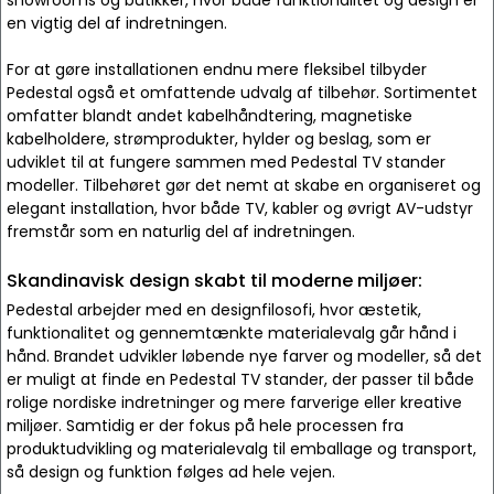
showrooms og butikker, hvor både funktionalitet og design er
en vigtig del af indretningen.
For at gøre installationen endnu mere fleksibel tilbyder
Pedestal også et omfattende udvalg af tilbehør. Sortimentet
omfatter blandt andet kabelhåndtering, magnetiske
kabelholdere, strømprodukter, hylder og beslag, som er
udviklet til at fungere sammen med Pedestal TV stander
modeller. Tilbehøret gør det nemt at skabe en organiseret og
elegant installation, hvor både TV, kabler og øvrigt AV-udstyr
fremstår som en naturlig del af indretningen.
Skandinavisk design skabt til moderne miljøer:
Pedestal arbejder med en designfilosofi, hvor æstetik,
funktionalitet og gennemtænkte materialevalg går hånd i
hånd. Brandet udvikler løbende nye farver og modeller, så det
er muligt at finde en Pedestal TV stander, der passer til både
rolige nordiske indretninger og mere farverige eller kreative
miljøer. Samtidig er der fokus på hele processen fra
produktudvikling og materialevalg til emballage og transport,
så design og funktion følges ad hele vejen.