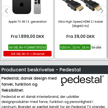
Apple TV 4K | 3. generation
Ultra High Speed HDMI 2.1 kabel
(8K@60 Hz)
Fra
1.899,00
DKK
Fra
39,00
DKK
64 GB, Wi-Fi (MN873FD/A)
0,50 m.
1,0 m.
1,5 m.
Se alle
128 GB, Wi-Fi + Ethernet
(MN893FD/A)
Producent beskrivelse - Pedestal
Pedestal, dansk design med
farver, funktion og
fleksibilitet:
Pedestal er et dansk interiørbrand, der udvikler
designprodukter med farve, funktion og personlighed i
centrum. Brandet er særligt kendt for sin Pedestal TV stander,