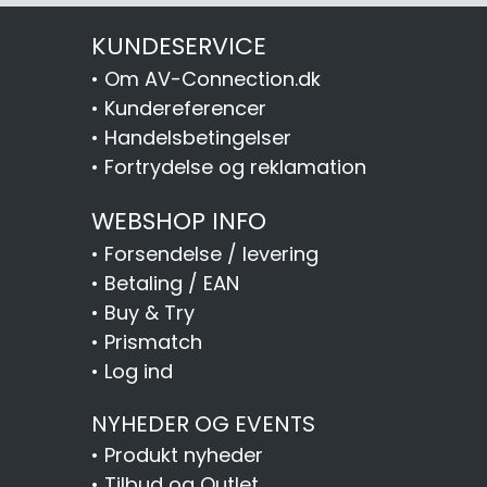
KUNDESERVICE
•
Om AV-Connection.dk
•
Kundereferencer
•
Handelsbetingelser
•
Fortrydelse og reklamation
WEBSHOP INFO
•
Forsendelse / levering
•
Betaling / EAN
•
Buy & Try
•
Prismatch
•
Log ind
NYHEDER OG EVENTS
•
Produkt nyheder
•
Tilbud og Outlet