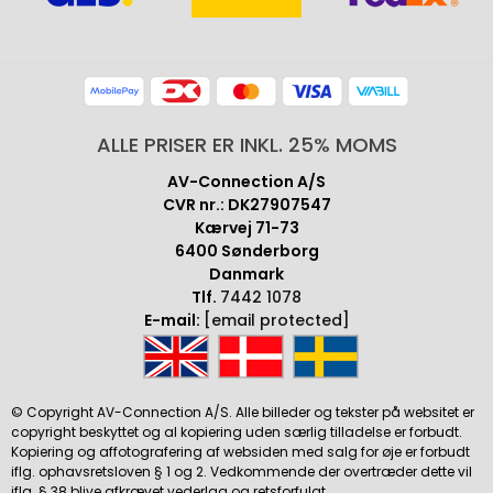
ALLE PRISER ER INKL. 25% MOMS
AV-Connection A/S
CVR nr.: DK27907547
Kærvej 71-73
6400 Sønderborg
Danmark
Tlf.
7442 1078
E-mail:
[email protected]
© Copyright AV-Connection A/S. Alle billeder og tekster på websitet er
copyright beskyttet og al kopiering uden særlig tilladelse er forbudt.
Kopiering og affotografering af websiden med salg for øje er forbudt
iflg. ophavsretsloven § 1 og 2. Vedkommende der overtræder dette vil
iflg. § 38 blive afkrævet vederlag og retsforfulgt.