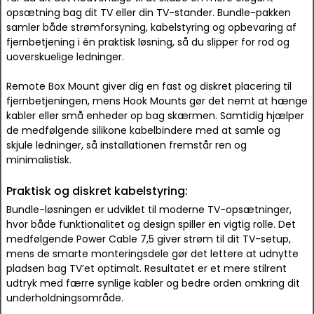
opsætning bag dit TV eller din TV-stander. Bundle-pakken
samler både strømforsyning, kabelstyring og opbevaring af
fjernbetjening i én praktisk løsning, så du slipper for rod og
uoverskuelige ledninger.
Remote Box Mount giver dig en fast og diskret placering til
fjernbetjeningen, mens Hook Mounts gør det nemt at hænge
kabler eller små enheder op bag skærmen. Samtidig hjælper
de medfølgende silikone kabelbindere med at samle og
skjule ledninger, så installationen fremstår ren og
minimalistisk.
Praktisk og diskret kabelstyring:
Bundle-løsningen er udviklet til moderne TV-opsætninger,
hvor både funktionalitet og design spiller en vigtig rolle. Det
medfølgende Power Cable 7,5 giver strøm til dit TV-setup,
mens de smarte monteringsdele gør det lettere at udnytte
pladsen bag TV’et optimalt. Resultatet er et mere stilrent
udtryk med færre synlige kabler og bedre orden omkring dit
underholdningsområde.