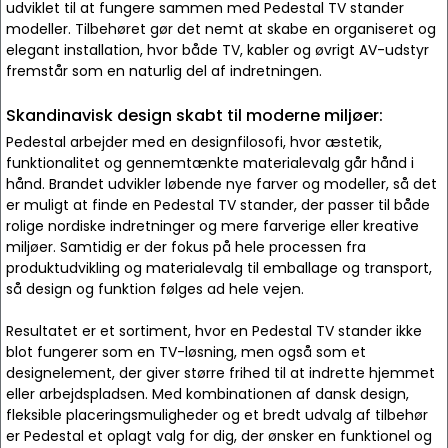
udviklet til at fungere sammen med Pedestal TV stander
modeller. Tilbehøret gør det nemt at skabe en organiseret og
elegant installation, hvor både TV, kabler og øvrigt AV-udstyr
fremstår som en naturlig del af indretningen.
Skandinavisk design skabt til moderne miljøer:
Pedestal arbejder med en designfilosofi, hvor æstetik,
funktionalitet og gennemtænkte materialevalg går hånd i
hånd. Brandet udvikler løbende nye farver og modeller, så det
er muligt at finde en Pedestal TV stander, der passer til både
rolige nordiske indretninger og mere farverige eller kreative
miljøer. Samtidig er der fokus på hele processen fra
produktudvikling og materialevalg til emballage og transport,
så design og funktion følges ad hele vejen.
Resultatet er et sortiment, hvor en Pedestal TV stander ikke
blot fungerer som en TV-løsning, men også som et
designelement, der giver større frihed til at indrette hjemmet
eller arbejdspladsen. Med kombinationen af dansk design,
fleksible placeringsmuligheder og et bredt udvalg af tilbehør
er Pedestal et oplagt valg for dig, der ønsker en funktionel og