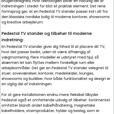
brugervenlighed, hvor teknologien bliver en naturlig del af
indretningen i stedet for blot et praktisk element. Det rene
formsprog gør, at en Pedestal TV stander passer ind i alt fra
den klassiske nordiske bolig til moderne kontorer, showrooms
og kreative arbejdsrum.
Pedestal TV stander og tilbehør til moderne
indretning:
En Pedestal TV stander giver dig frihed til at placere dit TV,
hvor det passer bedst, uden at være afhængig af
vægmontering. Flere modeller er udstyret med hjul, så
skærmen let kan flyttes mellem forskellige rum eller
arbejdsområder. Det gør en Pedestal TV stander velegnet til
stuer, soveværelser, kontorer, mødelokaler, lounges,
showrooms og butikker, hvor både funktionalitet og design er
en vigtig del af indretningen.
For at gøre installationen endnu mere fleksibel tilbyder
Pedestal også et omfattende udvalg af tilbehør. Sortimentet
omfatter blandt andet kabelhåndtering, magnetiske
kabelholdere, strømprodukter, hylder og beslag, som er