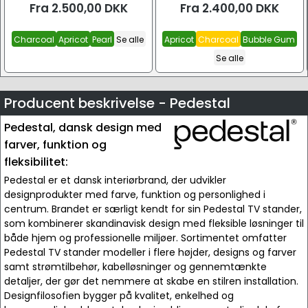
Fra
2.500,00
DKK
Fra
2.400,00
DKK
Charcoal
Apricot
Pearl
Se alle
Apricot
Charcoal
Bubble Gum
Se alle
Producent beskrivelse - Pedestal
Pedestal, dansk design med
farver, funktion og
fleksibilitet:
Pedestal er et dansk interiørbrand, der udvikler
designprodukter med farve, funktion og personlighed i
centrum. Brandet er særligt kendt for sin Pedestal TV stander,
som kombinerer skandinavisk design med fleksible løsninger til
både hjem og professionelle miljøer. Sortimentet omfatter
Pedestal TV stander modeller i flere højder, designs og farver
samt strømtilbehør, kabelløsninger og gennemtænkte
detaljer, der gør det nemmere at skabe en stilren installation.
Designfilosofien bygger på kvalitet, enkelhed og