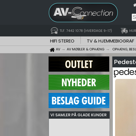
TLF. 7442 1078 (HVERDAGE 9-17)
HUR
HIFI STEREO
TV & HJEMMEBIOGRAF
AV
AV MØBLER & OPHÆNG
OPHÆNG, BES
Pedest
VI SAMLER PÅ GLADE KUNDER