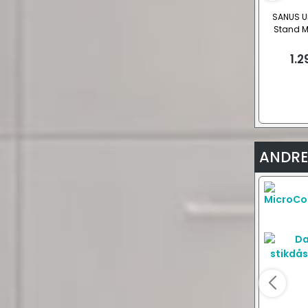
SANUS Un
Stand Ma
VE
1.2
ANDRE