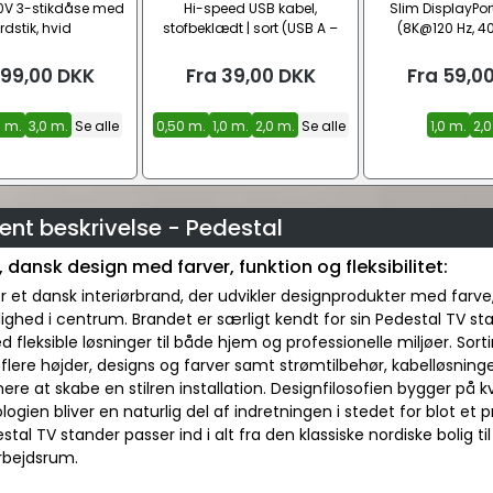
0V 3-stikdåse med
Hi-speed USB kabel,
Slim DisplayPort
rdstik, hvid
stofbeklædt | sort (USB A –
(8K@120 Hz, 40
USB-C)
99,00
DKK
Fra
39,00
DKK
Fra
59,0
0 m.
3,0 m.
Se alle
0,50 m.
1,0 m.
2,0 m.
Se alle
1,0 m.
2,0
nt beskrivelse - Pedestal
 dansk design med farver, funktion og fleksibilitet:
r et dansk interiørbrand, der udvikler designprodukter med farve
ighed i centrum. Brandet er særligt kendt for sin Pedestal TV s
 fleksible løsninger til både hjem og professionelle miljøer. So
 flere højder, designs og farver samt strømtilbehør, kabelløsni
e at skabe en stilren installation. Designfilosofien bygger på k
logien bliver en naturlig del af indretningen i stedet for blot et
stal TV stander passer ind i alt fra den klassiske nordiske bolig
rbejdsrum.