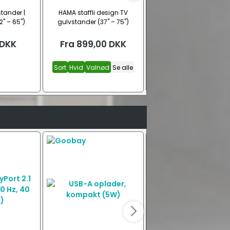
tander |
HAMA staffli design TV
Sinox TV gulvstander
2" – 65")
gulvstander (37" – 75")
(SWB7310, 60" – 70")
DKK
Fra
899,00
DKK
1.199,00
DKK
Sort
Hvid
Valnød
Se alle