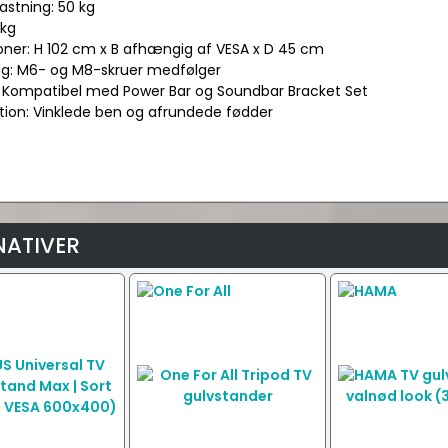
astning: 50 kg
 kg
oner: H 102 cm x B afhængig af VESA x D 45 cm
ng: M6- og M8-skruer medfølger
r: Kompatibel med Power Bar og Soundbar Bracket Set
ktion: Vinklede ben og afrundede fødder
NATIVER