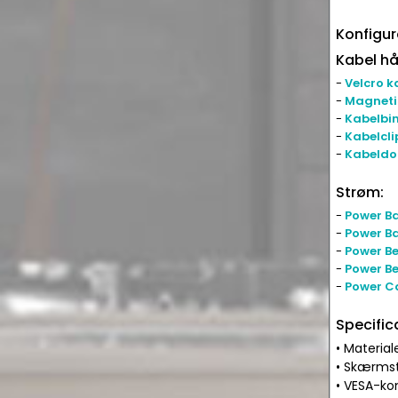
Konfigur
Kabel hå
-
Velcro k
-
Magneti
-
Kabelbi
-
Kabelcli
-
Kabeldo
Strøm:
-
Power Ba
-
Power Ba
-
Power Be
-
Power Be
-
Power C
Specific
• Material
• Skærmstø
• VESA-kom