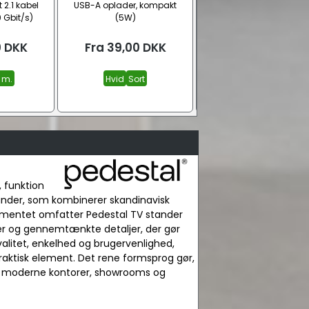
 2.1 kabel
USB-A oplader, kompakt
Dansk 230V 6-stikdåse
 Gbit/s)
(5W)
jordstik, sort
0
DKK
Fra
39,00
DKK
Fra
119,00
DKK
 m.
Hvid
Sort
1,0 m.
2,0 m.
3,0 m.
Se a
, funktion
tander, som kombinerer skandinavisk
rtimentet omfatter Pedestal TV stander
nger og gennemtænkte detaljer, der gør
valitet, enkelhed og brugervenlighed,
 praktisk element. Det rene formsprog gør,
 til moderne kontorer, showrooms og