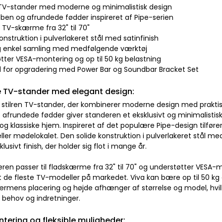
 TV-stander med moderne og minimalistisk design
 ben og afrundede fødder inspireret af Pipe-serien
il TV-skærme fra 32" til 70"
onstruktion i pulverlakeret stål med satinfinish
og enkel samling med medfølgende værktøj
øtter VESA-montering og op til 50 kg belastning
d for opgradering med Power Bar og Soundbar Bracket Set
 TV-stander med elegant design:
n stilren TV-stander, der kombinerer moderne design med praktisk
 afrundede fødder giver standeren et eksklusivt og minimalistisk
 klassiske hjem. Inspireret af det populære Pipe-design tilfører Vi
ller mødelokalet. Den solide konstruktion i pulverlakeret stål med 
klusivt finish, der holder sig flot i mange år.
ren passer til fladskærme fra 32" til 70" og understøtter VESA-m
de fleste TV-modeller på markedet. Viva kan bære op til 50 kg og
kærmens placering og højde afhænger af størrelse og model, hvilk
e behov og indretninger.
ering og fleksible muligheder: