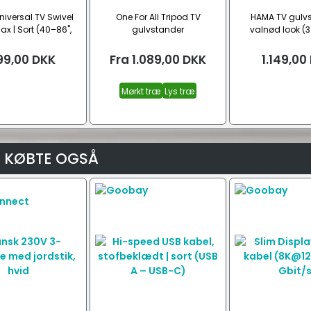
iversal TV Swivel
One For All Tripod TV
HAMA TV gulvs
x | Sort (40–86",
gulvstander
valnød look (3
SA 600x400)
99,00
DKK
Fra
1.089,00
DKK
1.149,00
Mørkt træ
Lys træ
 KØBTE OGSÅ