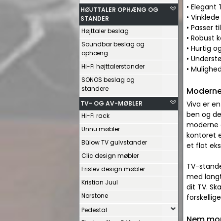
• Elegant
HØJTTALER OPHÆNG OG
• Vinklede
STANDER
• Passer t
Højttaler beslag
• Robust k
Soundbar beslag og
• Hurtig 
ophæng
• Underst
Hi-Fi højttalerstander
• Mulighe
SONOS beslag og
standere
Moderne
TV- OG AV-MØBLER
Viva er e
ben og de
Hi-Fi rack
moderne og
Unnu møbler
kontoret e
Bülow TV gulvstander
et flot eks
Clic design møbler
TV-stande
Frislev design møbler
med langt 
Kristian Juul
dit TV. S
Norstone
forskellig
Pedestal
Nem mont