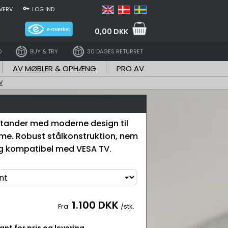
VERV
LOG IND
0,00 DKK
D
BUY & TRY
30 DAGES RETURRET
AV MØBLER & OPHÆNG
PRO AV
V
stander med moderne design til
me. Robust stålkonstruktion, nem
g kompatibel med VESA TV.
1.100 DKK
Fra
/stk.