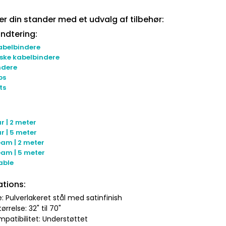
er din stander med et udvalg af tilbehør:
ndtering:
abelbindere
ske kabelbindere
ndere
ps
ts
r | 2 meter
r | 5 meter
am | 2 meter
am | 5 meter
able
ations:
e: Pulverlakeret stål med satinfinish
rrelse: 32" til 70"
patibilitet: Understøttet