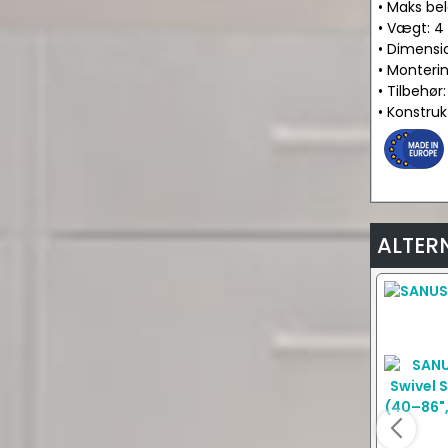
• Maks bel
• Vægt: 4
• Dimensi
• Monteri
• Tilbehø
• Konstru
ALTER