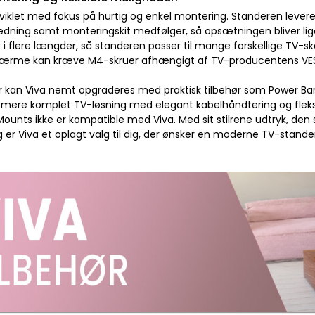
dviklet med fokus på hurtig og enkel montering. Standeren leve
edning samt monteringskit medfølger, så opsætningen bliver lige
 i flere længder, så standeren passer til mange forskellige TV-s
kærme kan kræve M4-skruer afhængigt af TV-producentens VE
 kan Viva nemt opgraderes med praktisk tilbehør som Power Bar e
mere komplet TV-løsning med elegant kabelhåndtering og flek
ounts ikke er kompatible med Viva. Med sit stilrene udtryk, den 
 er Viva et oplagt valg til dig, der ønsker en moderne TV-stande