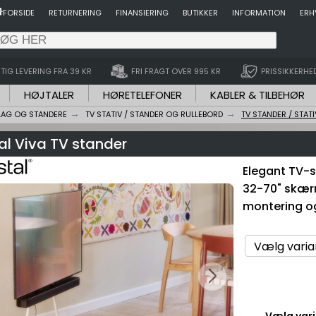
FORSIDE
RETURNERING
FINANSIERING
BUTIKKER
INFORMATION
ERH
TIG LEVERING FRA 39 KR
FRI FRAGT OVER 995 KR
PRISSIKKERHE
HØJTALER
HØRETELEFONER
KABLER & TILBEHØR
LAG OG STANDERE
TV STATIV / STANDER OG RULLEBORD
TV STANDER / STATI
al Viva TV stander
Elegant TV-
32-70" skær
montering o