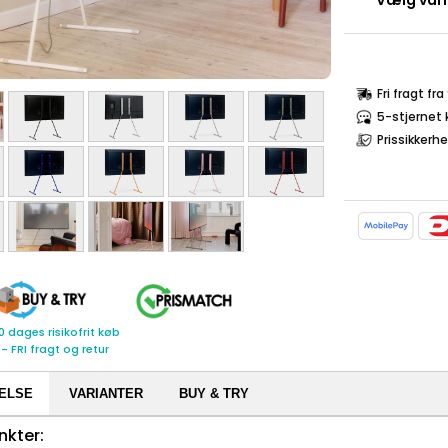
Vælg varia
Fri fragt fr
5-stjernet
Prissikkerh
0 dages risikofrit køb
- FRI fragt og retur
ELSE
VARIANTER
BUY & TRY
nkter: