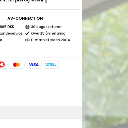
nt for pris og levering
AV-CONNECTION
a 995 DKK
30 dages returret
 kundeservice
Over 25 års erfaring
ed
E-mærket siden 2004