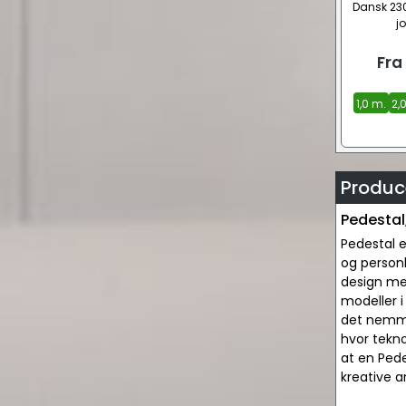
Dansk 23
jo
Fra
1,0 m.
2,
Produce
Pedestal,
Pedestal e
og personl
design med
modeller i
det nemmer
hvor tekno
at en Pede
kreative a