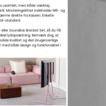
res usamlet, men både værktøj,
til. Monteringskittet indeholder M6- og
kærme direkte fra kassen. Enkelte
SA-standard.
ller Soundbar Bracket Set, så du får
sibel lydopsætning. Bemærk dog, at
solide kvalitet og den brugervenlige
r med både design og funktionalitet i