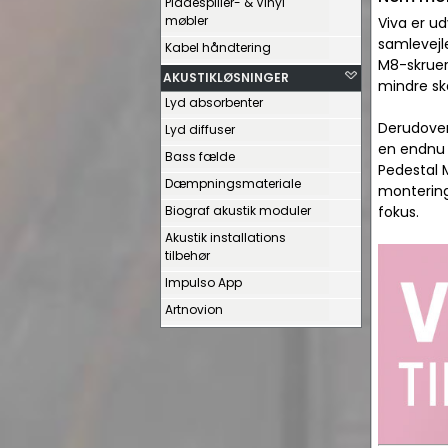
Pladespiller- & Vinyl
møbler
Viva er u
samlevejl
Kabel håndtering
M8-skruer
AKUSTIKLØSNINGER
mindre s
Lyd absorbenter
Derudover
Lyd diffuser
en endnu 
Bass fælde
Pedestal M
Dæmpningsmateriale
montering
Biograf akustik moduler
fokus.
Akustik installations
tilbehør
Impulso App
Artnovion