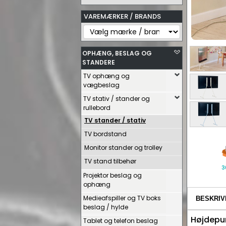
VAREMÆRKER / BRANDS
OPHÆNG, BESLAG OG
STANDERE
TV ophæng og
vægbeslag
TV stativ / stander og
rullebord
TV stander / stativ
TV bordstand
Monitor stander og trolley
TV stand tilbehør
3
Projektor beslag og
ophæng
Medieafspiller og TV boks
BESKRIV
beslag / hylde
Højdepu
Tablet og telefon beslag