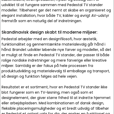
udviklet til at fungere sammen med Pedestal TV stander
modeller. Tilbehøret gør det nemt at skabe en organiseret og
elegant installation, hvor både TV, kabler og øvrigt AV-udstyr
fremstår som en naturlig del af indretningen.
Skandinavisk design skabt til moderne miljøer:
Pedestal arbejder med en designfilosofi, hvor æstetik,
funktionalitet og gennemtænkte materialevalg går hånd i
hånd. Brandet udvikler løbende nye farver og modeller, så det
er muligt at finde en Pedestal TV stander, der passer til både
rolige nordiske indretninger og mere farverige eller kreative
miljøer. Samtidig er der fokus på hele processen fra
produktudvikling og materialevalg til emballage og transport,
så design og funktion følges ad hele vejen.
Resultatet er et sortiment, hvor en Pedestal TV stander ikke
blot fungerer som en TV-løsning, men også som et
designelement, der giver større frihed til at indrette hjemmet
eller arbejdspladsen. Med kombinationen af dansk design,
fleksible placeringsmuligheder og et bredt udvalg af tilbehør
er Pedestal et oplagt valg for dig, der ønsker en funktionel og