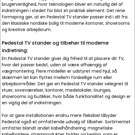
brugervenlighed, hvor teknologien bliver en naturlig del af
indretningen i stedet for blot et praktisk element. Det rene
formsprog gør, at en Pedestal TV stander passer ind i alt fra
den klassiske nordiske bolig til moderne kontorer, showrooms
og kreative arbejdsrum.
Pedestal TV stander og tilbehør til moderne
indretning:
En Pedestal TV stander giver dig frihed til at placere dit TV,
hvor det passer bedst, uden at være afhængig af
vægmontering. Flere modeller er udstyret med hjul, så
skærmen let kan flyttes mellem forskellige rum eller
arbejdsområder. Det gør en Pedestal TV stander velegnet til
stuer, soveværelser, kontorer, mødelokaler, lounges,
showrooms og butikker, hvor både funktionalitet og design er
en vigtig del af indretningen.
For at gøre installationen endnu mere fleksibel tilbyder
Pedestal også et omfattende udvalg af tilbehør. Sortimentet
omfatter blandt andet kabelhåndtering, magnetiske
kabelholdere, strømprodukter, hylder og beslag, som er