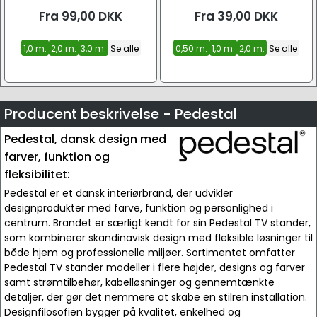
Fra
99,00
DKK
Fra
39,00
DKK
1,0 m.
2,0 m.
3,0 m.
Se alle
0,50 m.
1,0 m.
2,0 m.
Se alle
Producent beskrivelse - Pedestal
Pedestal, dansk design med
farver, funktion og
fleksibilitet:
Pedestal er et dansk interiørbrand, der udvikler
designprodukter med farve, funktion og personlighed i
centrum. Brandet er særligt kendt for sin Pedestal TV stander,
som kombinerer skandinavisk design med fleksible løsninger til
både hjem og professionelle miljøer. Sortimentet omfatter
Pedestal TV stander modeller i flere højder, designs og farver
samt strømtilbehør, kabelløsninger og gennemtænkte
detaljer, der gør det nemmere at skabe en stilren installation.
Designfilosofien bygger på kvalitet, enkelhed og