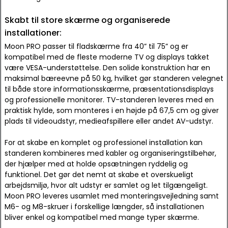
Skabt til store skærme og organiserede
installationer:
Moon PRO passer til fladskærme fra 40” til 75” og er
kompatibel med de fleste moderne TV og displays takket
være VESA-understøttelse. Den solide konstruktion har en
maksimal bæreevne på 50 kg, hvilket gør standeren velegnet
til både store informationsskærme, præsentationsdisplays
og professionelle monitorer. TV-standeren leveres med en
praktisk hylde, som monteres i en højde på 67,5 cm og giver
plads til videoudstyr, medieafspillere eller andet AV-udstyr.
For at skabe en komplet og professionel installation kan
standeren kombineres med kabler og organiseringstilbehør,
der hjælper med at holde opsætningen ryddelig og
funktionel. Det gør det nemt at skabe et overskueligt
arbejdsmiljø, hvor alt udstyr er samlet og let tilgængeligt.
Moon PRO leveres usamlet med monteringsvejledning samt
M6- og M8-skruer i forskellige længder, så installationen
bliver enkel og kompatibel med mange typer skærme.