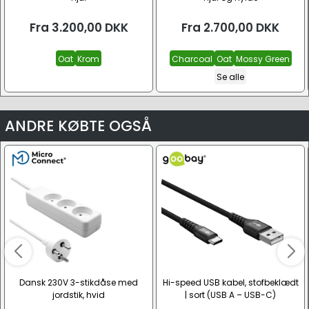
Fra
3.200,00
DKK
Fra
2.700,00
DKK
Oat
Krom
Charcoal
Oat
Mossy Green
Se alle
ANDRE KØBTE OGSÅ
Dansk 230V 3-stikdåse med
Hi-speed USB kabel, stofbeklædt
jordstik, hvid
| sort (USB A – USB-C)