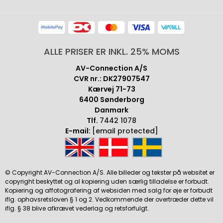
ALLE PRISER ER INKL. 25% MOMS
AV-Connection A/S
CVR nr.: DK27907547
Kærvej 71-73
6400 Sønderborg
Danmark
Tlf.
7442 1078
E-mail:
[email protected]
© Copyright AV-Connection A/S. Alle billeder og tekster på websitet er
copyright beskyttet og al kopiering uden særlig tilladelse er forbudt.
Kopiering og affotografering af websiden med salg for øje er forbudt
iflg. ophavsretsloven § 1 og 2. Vedkommende der overtræder dette vil
iflg. § 38 blive afkrævet vederlag og retsforfulgt.