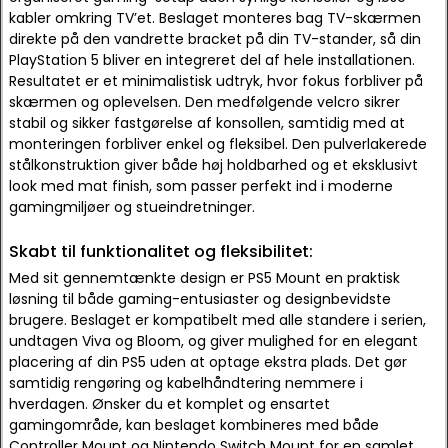
kabler omkring TV’et. Beslaget monteres bag TV-skærmen
direkte på den vandrette bracket på din TV-stander, så din
PlayStation 5 bliver en integreret del af hele installationen.
Resultatet er et minimalistisk udtryk, hvor fokus forbliver på
skærmen og oplevelsen. Den medfølgende velcro sikrer
stabil og sikker fastgørelse af konsollen, samtidig med at
monteringen forbliver enkel og fleksibel. Den pulverlakerede
stålkonstruktion giver både høj holdbarhed og et eksklusivt
look med mat finish, som passer perfekt ind i moderne
gamingmiljøer og stueindretninger.
Skabt til funktionalitet og fleksibilitet:
Med sit gennemtænkte design er PS5 Mount en praktisk
løsning til både gaming-entusiaster og designbevidste
brugere. Beslaget er kompatibelt med alle standere i serien,
undtagen Viva og Bloom, og giver mulighed for en elegant
placering af din PS5 uden at optage ekstra plads. Det gør
samtidig rengøring og kabelhåndtering nemmere i
hverdagen. Ønsker du et komplet og ensartet
gamingområde, kan beslaget kombineres med både
Controller Mount og Nintendo Switch Mount for en samlet