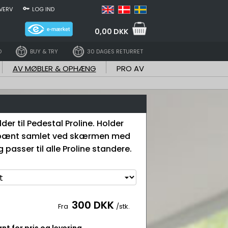
VERV
LOG IND
0,00 DKK
D
BUY & TRY
30 DAGES RETURRET
AV MØBLER & OPHÆNG
PRO AV
der til Pedestal Proline. Holder
pænt samlet ved skærmen med
 passer til alle Proline standere.
300 DKK
Fra
/stk.