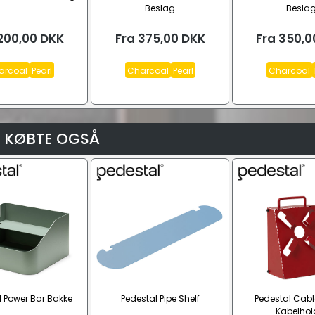
Beslag
Besla
200,00
DKK
Fra
375,00
DKK
Fra
350,0
arcoal
Pearl
Charcoal
Pearl
Charcoal
 KØBTE OGSÅ
l Power Bar Bakke
Pedestal Pipe Shelf
Pedestal Cab
Kabelhol