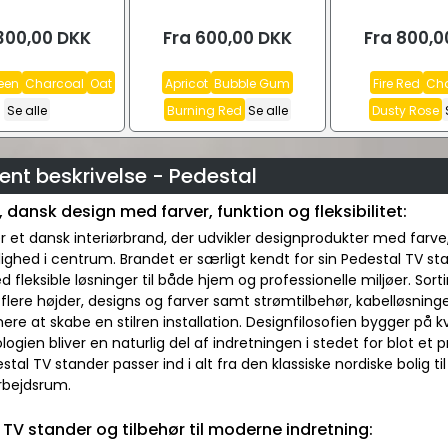
300,00
DKK
Fra
600,00
DKK
Fra
800,0
een
Charcoal
Oat
Apricot
Bubble Gum
Fire Red
Cha
Se alle
Burning Red
Se alle
Dusty Rose
nt beskrivelse - Pedestal
 dansk design med farver, funktion og fleksibilitet:
r et dansk interiørbrand, der udvikler designprodukter med farve
ighed i centrum. Brandet er særligt kendt for sin Pedestal TV s
 fleksible løsninger til både hjem og professionelle miljøer. So
 flere højder, designs og farver samt strømtilbehør, kabelløsni
e at skabe en stilren installation. Designfilosofien bygger på k
logien bliver en naturlig del af indretningen i stedet for blot et
stal TV stander passer ind i alt fra den klassiske nordiske bolig
rbejdsrum.
 TV stander og tilbehør til moderne indretning: