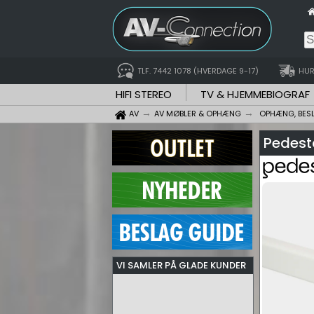
TLF. 7442 1078 (HVERDAGE 9-17)
HUR
HIFI STEREO
TV & HJEMMEBIOGRAF
AV
AV MØBLER & OPHÆNG
OPHÆNG, BES
Pedest
VI SAMLER PÅ GLADE KUNDER