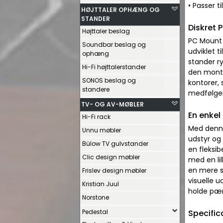
• Passer ti
HØJTTALER OPHÆNG OG
STANDER
Diskret 
Højttaler beslag
PC Mount 
Soundbar beslag og
udviklet 
ophæng
stander ry
Hi-Fi højttalerstander
den monte
SONOS beslag og
kontorer,
standere
medfølgen
TV- OG AV-MØBLER
En enkel
Hi-Fi rack
Med denne
Unnu møbler
udstyr og 
Bülow TV gulvstander
en fleksib
Clic design møbler
med en li
en mere s
Frislev design møbler
visuelle u
Kristian Juul
holde pæ
Norstone
Pedestal
Specific