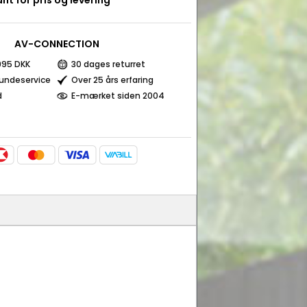
nt for pris og levering
AV-CONNECTION
 995 DKK
30 dages returret
kundeservice
Over 25 års erfaring
d
E-mærket siden 2004