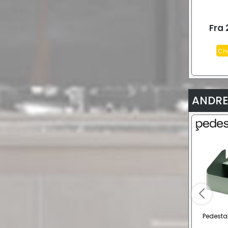
Fra
Ch
ANDRE
Pedesta