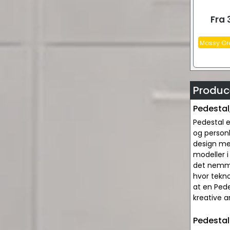
Fra
Mossy Gr
Produce
Pedestal,
Pedestal e
og personl
design med
modeller i
det nemmer
hvor tekno
at en Pede
kreative a
Pedestal