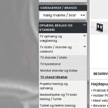
VAREMÆRKER / BRANDS
OPHÆNG, BESLAG OG
STANDERE
TV ophæng og
vægbeslag
TV stativ / stander og
rullebord
TV stander / stativ
TV bordstand
Monitor stander og trolley
BESKRIV
TV stand tilbehør
Højdepu
Projektor beslag og
ophæng
• Praktisk
Medieafspiller og TV boks
• Holder
beslag / hylde
• Med velc
• Bevarer 
Tablet og telefon beslag