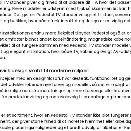
l TV stander giver dig frihed til at placere dit TV, hvor det pas
ng. Flere modeller er udstyret med hjul, så skærmen let kan fly
åder. Det gør en Pedestal TV stander velegnet til stuer, sovevær
og butikker, hvor både funktionalitet og design er en vigtig del
e installationen endnu mere fleksibel tilbyder Pedestal også et 
et omfatter blandt andet kabelhåndtering, magnetiske kabelhold
viklet til at fungere sammen med Pedestal TV stander modeller.
t og elegant installation, hvor både TV, kabler og øvrigt AV-udst
en.
visk design skabt til moderne miljøer:
rbejder med en designfilosofi, hvor æstetik, funktionalitet og
det udvikler løbende nye farver og modeller, så det er muligt at
 både rolige nordiske indretninger og mere farverige eller kreative
fra produktudvikling og materialevalg til emballage og transport
 er et sortiment, hvor en Pedestal TV stander ikke blot funger
ent, der giver større frihed til at indrette hjemmet eller arbe
eksible placeringsmuligheder og et bredt udvalg af tilbehør er Ped