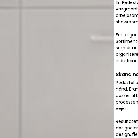
En Pedesta
vægmonteri
arbejdsomr
showrooms 
For at gør
Sortiment
som er ud
organisere
indretning
Skandina
Pedestal a
hånd. Bran
passer til
processen 
vejen.
Resultatet
designelem
design, fl