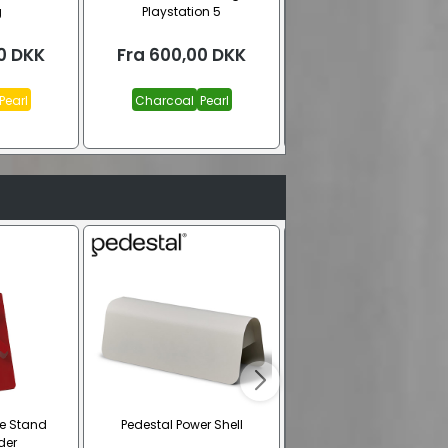
g
Playstation 5
Playstation 5 Slim
0
DKK
Fra
600,00
DKK
Fra
600,00
DKK
Pearl
Charcoal
Pearl
Charcoal
Pearl
le Stand
Pedestal Power Shell
Motoriseret TV stand
der
(TVSM5840BK, 37" – 80