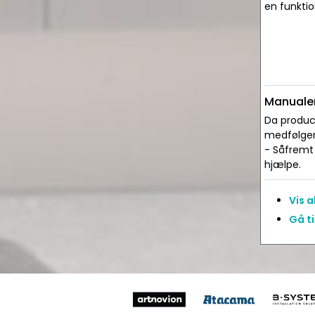
en funktio
Manualer
Da produce
medfølger 
- Såfremt 
hjælpe.
Vis 
Gå ti