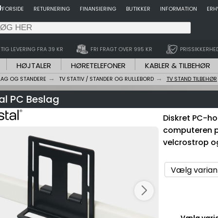
FORSIDE
RETURNERING
FINANSIERING
BUTIKKER
INFORMATION
ERH
TIG LEVERING FRA 39 KR
FRI FRAGT OVER 995 KR
PRISSIKKERHE
HØJTALER
HØRETELEFONER
KABLER & TILBEHØR
LAG OG STANDERE
TV STATIV / STANDER OG RULLEBORD
TV STAND TILBEHØR
al PC Beslag
Diskret PC-hol
computeren 
velcrostrop og