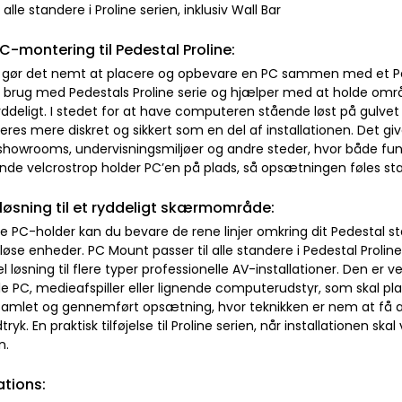
l alle standere i Proline serien, inklusiv Wall Bar
PC-montering til Pedestal Proline:
gør det nemt at placere og opbevare en PC sammen med et Ped
til brug med Pedestals Proline serie og hjælper med at holde o
ddeligt. I stedet for at have computeren stående løst på gulvet 
res mere diskret og sikkert som en del af installationen. Det gi
 showrooms, undervisningsmiljøer og andre steder, hvor både fu
de velcrostrop holder PC’en på plads, så opsætningen føles stabi
 løsning til et ryddeligt skærmområde:
 PC-holder kan du bevare de rene linjer omkring dit Pedestal st
løse enheder. PC Mount passer til alle standere i Pedestal Proline
el løsning til flere typer professionelle AV-installationer. Den
lle PC, medieafspiller eller lignende computerudstyr, som skal p
amlet og gennemført opsætning, hvor teknikken er nem at få a
dtryk. En praktisk tilføjelse til Proline serien, når installationen s
n.
ations: