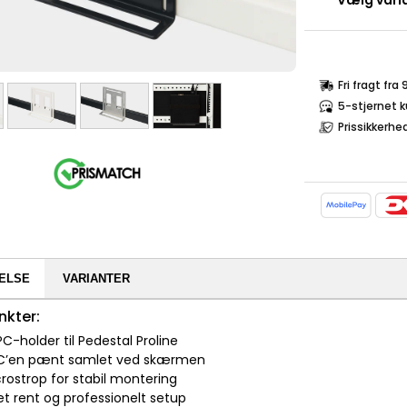
Vælg varia
Fri fragt fra
5-stjernet 
Prissikkerhe
ELSE
VARIANTER
nkter:
 PC-holder til Pedestal Proline
 PC’en pænt samlet ved skærmen
rostrop for stabil montering
et rent og professionelt setup