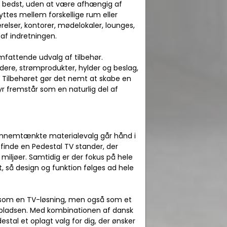
ser bedst, uden at være afhængig af
ttes mellem forskellige rum eller
elser, kontorer, mødelokaler, lounges,
 af indretningen.
omfattende udvalg af tilbehør.
ere, strømprodukter, hylder og beslag,
 Tilbehøret gør det nemt at skabe en
yr fremstår som en naturlig del af
 gennemtænkte materialevalg går hånd i
 finde en Pedestal TV stander, der
 miljøer. Samtidig er der fokus på hele
, så design og funktion følges ad hele
er som en TV-løsning, men også som et
jdspladsen. Med kombinationen af dansk
estal et oplagt valg for dig, der ønsker