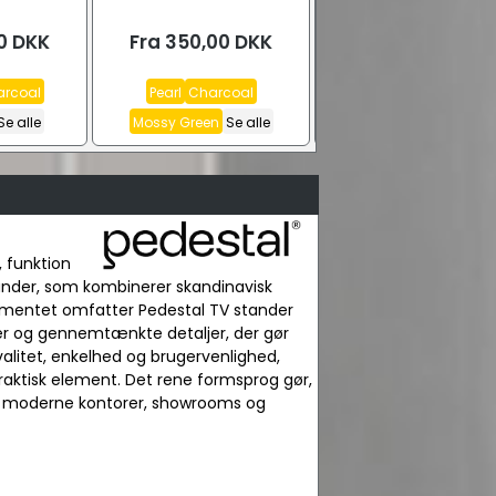
0
DKK
Fra
350,00
DKK
2.299,00
DKK
rcoal
Pearl
Charcoal
Se alle
Mossy Green
Se alle
, funktion
tander, som kombinerer skandinavisk
rtimentet omfatter Pedestal TV stander
nger og gennemtænkte detaljer, der gør
valitet, enkelhed og brugervenlighed,
 praktisk element. Det rene formsprog gør,
 til moderne kontorer, showrooms og