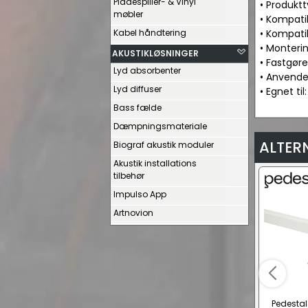
Pladespiller- & Vinyl
• Produktt
møbler
• Kompatib
Kabel håndtering
• Kompatib
• Monteri
AKUSTIKLØSNINGER
• Fastgør
Lyd absorbenter
• Anvende
Lyd diffuser
• Egnet ti
Bass fælde
Dæmpningsmateriale
ALTER
Biograf akustik moduler
Akustik installations
tilbehør
Impulso App
Artnovion
Pedestal