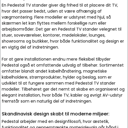
En Pedestal TV stander giver dig frihed til at placere dit TV,
hvor det passer bedst, uden at være afhængig af
vægmontering. Flere modeller er udstyret med hjul, så
skærmen let kan flyttes mellem forskellige rum eller
arbejdsområder. Det gør en Pedestal TV stander velegnet til
stuer, soveværelser, kontorer, mødelokaler, lounges,
showrooms og butikker, hvor både funktionalitet og design er
en vigtig del af indretningen.
For at gøre installationen endnu mere fleksibel tilbyder
Pedestal også et omfattende udvalg af tilbehør. Sortimentet
omfatter blandt andet kabelhåndtering, magnetiske
kabelholdere, strømprodukter, hylder og beslag, som er
udviklet til at fungere sammen med Pedestal TV stander
modeller. Tilbehøret gør det nemt at skabe en organiseret og
elegant installation, hvor både TV, kabler og øvrigt AV-udstyr
fremstår som en naturlig del af indretningen.
Skandinavisk design skabt til moderne miljøer:
Pedestal arbejder med en designfilosofi, hvor æstetik,
funktionalitet og gennemtænkte materialevalg går hånd i