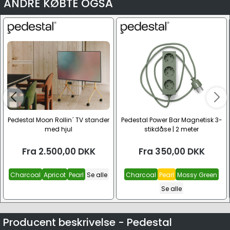
ANDRE KØBTE OGSÅ
Pedestal Moon Rollin´ TV stander
Pedestal Power Bar Magnetisk 3-
med hjul
stikdåse | 2 meter
Fra
2.500,00
DKK
Fra
350,00
DKK
Charcoal
Apricot
Pearl
Se alle
Charcoal
Pearl
Mossy Green
Se alle
Producent beskrivelse - Pedestal