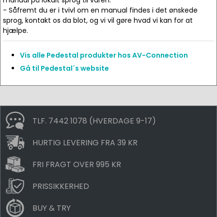
manual på lokalt sprog til varen.
- Såfremt du er i tvivl om en manual findes i det ønskede
sprog, kontakt os da blot, og vi vil gøre hvad vi kan for at
hjælpe.
Vis alle Pedestal produkter hos AV-Connection
Gå til Pedestal´s website
TLF. 7442 1078 (HVERDAGE 9-17)
HURTIG LEVERING FRA 39 KR
FRI FRAGT OVER 995 KR
PRISSIKKERHED
BUY & TRY