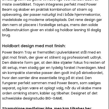
miste overblikket. Trayen integreres perfekt med Power
Beam og skaber en praktisk kombination af strøm og
opbevaring, der passer naturligt ind i både hjemmekontor,
mødelokale og moderne arbejdsplads. Det rene design gør
den nem at placere i forskellige setups, mens den solide
stålkonstruktion giver en stabil og holdbar løsning til daglig
brug.
Holdbart design med mat finish:
Power Beam Tray er fremstillet i pulverlakeret stål med en
glat mat finish, der giver et stilrent og professionelt udtryk.
Den diskrete form gør, at den ikke stjæler fokus fra resten af
dit setup, men stadig gør en tydelig forskel i hverdagen. Med
sin kompakte størrelse passer den godt ind på skrivebordet,
hvor den samler dine essentielle ting på ét sted. Den
fungerer perfekt sammen med Power Beam, som sælges
separat, og kan være et oplagt valg, når du vil skabe mere
orden omkring strøm, kabler og tilbehør. Designet af det
schweiziske designstudio BIG-GAME.
Strømskinne medfølger ikke, men kan tilkøbes her: