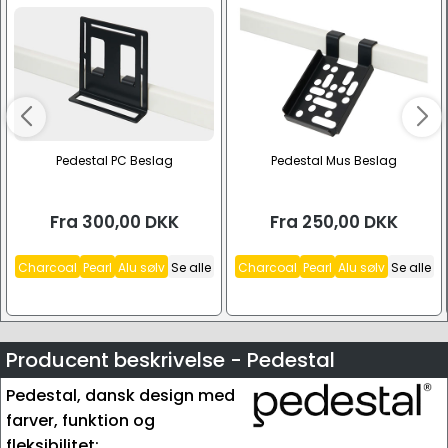
Pedestal PC Beslag
Pedestal Mus Beslag
Fra
300,00
DKK
Fra
250,00
DKK
Charcoal
Pearl
Alu sølv
Se alle
Charcoal
Pearl
Alu sølv
Se alle
Producent beskrivelse - Pedestal
Pedestal, dansk design med
farver, funktion og
fleksibilitet: