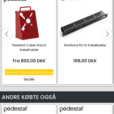
Pedestal Cable Stand
NorStone Pro 1U Kabelbakke
Kabelholder
Fra
800,00
DKK
199,00
DKK
Fire Red
Charcoal
Dusty Rose
Se alle
ANDRE KØBTE OGSÅ