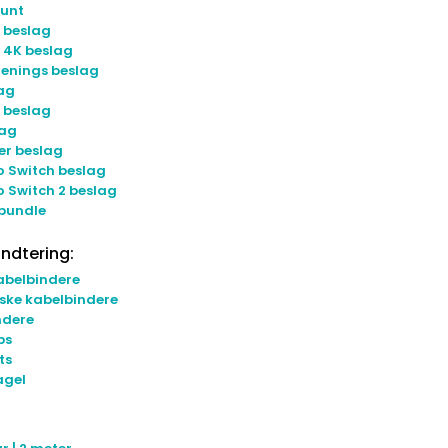
unt
 beslag
 4K beslag
jenings beslag
ag
 beslag
lag
er beslag
o Switch beslag
 Switch 2 beslag
 bundle
ndtering:
abelbindere
ske kabelbindere
ndere
ps
ts
agel