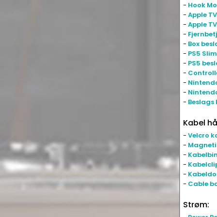
-
Hook Mo
-
Apple TV
-
Apple TV
-
Fjernbet
-
Box besl
-
PS5 Slim
-
PS5 bes
-
Controll
-
Nintend
-
Nintendo
-
Beslags
Kabel hå
-
Velcro k
-
Magneti
-
Kabelbi
-
Kabelcli
-
Kabeldo
-
Cable b
Strøm: