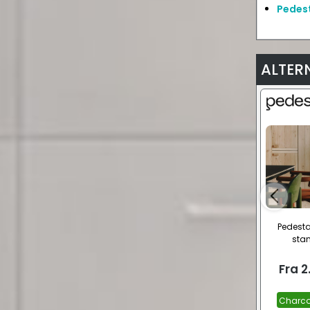
Pedest
ALTER
Pedesta
sta
Fra
2
Charco