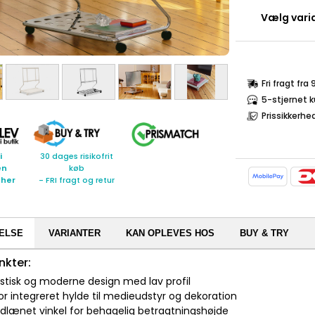
Vælg varia
Fri fragt fra
5-stjernet 
Prissikkerhe
i
30 dages risikofrit
en
køb
 her
- FRI fragt og retur
ELSE
VARIANTER
KAN OPLEVES HOS
BUY & TRY
nkter:
istisk og moderne design med lav profil
tor integreret hylde til medieudstyr og dekoration
udlænet vinkel for behagelig betragtningshøjde