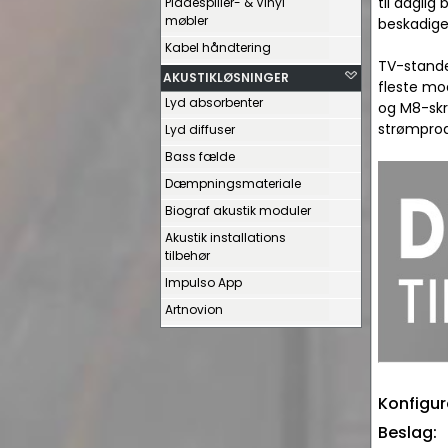
til dagli
Pladespiller- & Vinyl
møbler
beskadige 
Kabel håndtering
TV-stande
AKUSTIKLØSNINGER
fleste mo
Lyd absorbenter
og M8-skr
strømprod
Lyd diffuser
Bass fælde
Dæmpningsmateriale
Biograf akustik moduler
Akustik installations
tilbehør
Impulso App
Artnovion
Konfigur
Beslag: