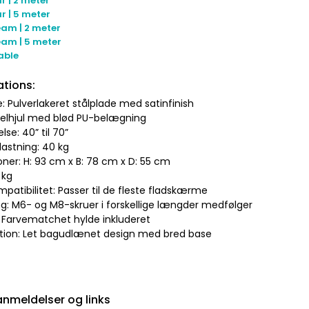
r | 2 meter
r | 5 meter
am | 2 meter
am | 5 meter
able
ations:
e: Pulverlakeret stålplade med satinfinish
øbelhjul med blød PU-belægning
lse: 40” til 70”
lastning: 40 kg
oner: H: 93 cm x B: 78 cm x D: 55 cm
 kg
patibilitet: Passer til de fleste fladskærme
ng: M6- og M8-skruer i forskellige længder medfølger
r: Farvematchet hylde inkluderet
ktion: Let bagudlænet design med bred base
nmeldelser og links