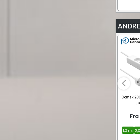
ANDRE
Dansk 23
jo
Fra
1,0 m.
2,