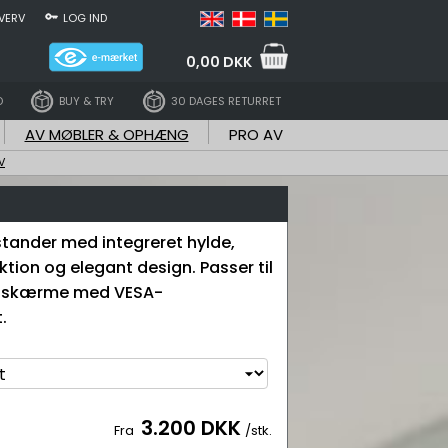
VERV
LOG IND
0,00 DKK
D
BUY & TRY
30 DAGES RETURRET
AV MØBLER & OPHÆNG
PRO AV
V
tander med integreret hylde,
ktion og elegant design. Passer til
ladskærme med VESA-
.
3.200 DKK
Fra
/stk.