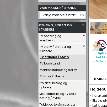
VAREMÆRKER / BRANDS
OPHÆNG, BESLAG OG
STANDERE
TV ophæng og
vægbeslag
TV stativ / stander og
rullebord
Oplev 
TV stander / stativ
butikk
- Se hvor
TV bordstand
Monitor stander og trolley
TV stand tilbehør
BESKRIV
Projektor beslag og
ophæng
Højdepu
Medieafspiller og TV boks
• Karakter
beslag / hylde
• Ekstra s
Tablet og telefon beslag
• Let bag