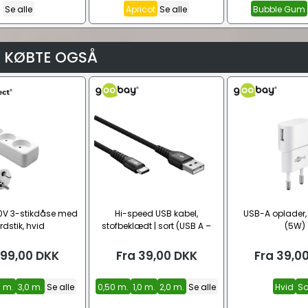
Se alle
Apricot
Se alle
Bubble Gum
 KØBTE OGSÅ
0V 3-stikdåse med
Hi-speed USB kabel,
USB-A oplader
rdstik, hvid
stofbeklædt | sort (USB A –
(5W)
USB-C)
99,00
DKK
Fra
39,00
DKK
Fra
39,0
0 m.
3,0 m.
Se alle
0,50 m.
1,0 m.
2,0 m.
Se alle
Hvid
So