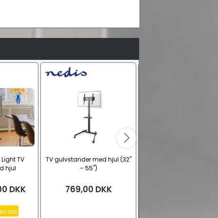
Light TV
TV gulvstander med hjul (32"
Pedestal Rover TV stan
d hjul
– 55")
med hjul og hylde
00
DKK
769,00
DKK
Fra
2.700,00
DK
rcoal
Charcoal
Oat
Mossy Gr