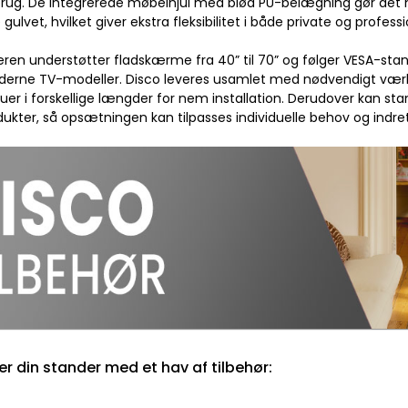
g brug. De integrerede møbelhjul med blød PU-belægning gør det
gulvet, hvilket giver ekstra fleksibilitet i både private og professi
ren understøtter fladskærme fra 40” til 70” og følger VESA-sta
derne TV-modeller. Disco leveres usamlet med nødvendigt vær
uer i forskellige længder for nem installation. Derudover kan s
ukter, så opsætningen kan tilpasses individuelle behov og indre
er din stander med et hav af tilbehør: