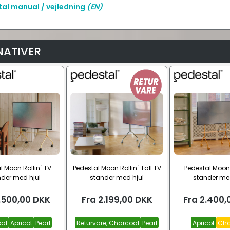
al manual / vejledning
(EN)
NATIVER
l Moon Rollin´ TV
Pedestal Moon Rollin´ Tall TV
Pedestal Moon 
nder med hjul
stander med hjul
stander me
.500,00
DKK
Fra
2.199,00
DKK
Fra
2.400,
al
Apricot
Pearl
Returvare, Charcoal
Pearl
Apricot
Cha