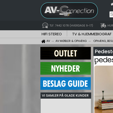
TLF. 7442 1078 (HVERDAGE 9-17)
HUR
HIFI STEREO
TV & HJEMMEBIOGRAF
AV
AV MØBLER & OPHÆNG
OPHÆNG, BES
Pedest
VI SAMLER PÅ GLADE KUNDER