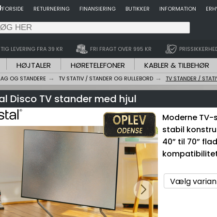
FORSIDE
RETURNERING
FINANSIERING
BUTIKKER
INFORMATION
ERH
TIG LEVERING FRA 39 KR
FRI FRAGT OVER 995 KR
PRISSIKKERHE
HØJTALER
HØRETELEFONER
KABLER & TILBEHØR
LAG OG STANDERE
TV STATIV / STANDER OG RULLEBORD
TV STANDER / STATI
al Disco TV stander med hjul
Moderne TV-s
stabil konstru
40” til 70” f
kompatibilitet