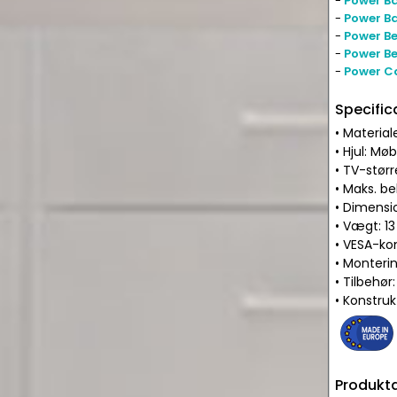
-
Power Ba
-
Power Ba
-
Power Be
-
Power Be
-
Power C
Specific
• Material
• Hjul: M
• TV-større
• Maks. be
• Dimensi
• Vægt: 13
• VESA-kom
• Monteri
• Tilbehø
• Konstru
Produkta