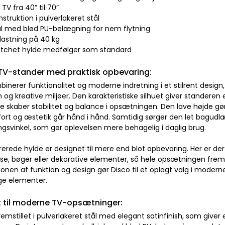
l TV fra 40” til 70”
onstruktion i pulverlakeret stål
ul med blød PU-belægning for nem flytning
lastning på 40 kg
tchet hylde medfølger som standard
TV-stander med praktisk opbevaring:
inerer funktionalitet og moderne indretning i et stilrent design,
g kreative miljøer. Den karakteristiske silhuet giver standeren e
e skaber stabilitet og balance i opsætningen. Den lave højde gør
ort og æstetik går hånd i hånd. Samtidig sørger den let bagudlæ
ngsvinkel, som gør oplevelsen mere behagelig i daglig brug.
erede hylde er designet til mere end blot opbevaring. Her er der p
e, bøger eller dekorative elementer, så hele opsætningen fre
nen af funktion og design gør Disco til et oplagt valg i moderne i
ige elementer.
 til moderne TV-opsætninger:
remstillet i pulverlakeret stål med elegant satinfinish, som giver