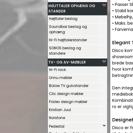
• Passer ti
HØJTTALER OPHÆNG OG
• Stabil k
STANDER
• Møbelhj
Højttaler beslag
• Maks. be
Soundbar beslag og
• Farvema
ophæng
Hi-Fi højttalerstander
Elegant 
SONOS beslag og
Disco komb
standere
showroom o
TV- OG AV-MØBLER
brede bas
hvor komf
Hi-Fi rack
betragtni
Unnu møbler
Bülow TV gulvstander
Den integr
Clic design møbler
medieboks
Kombinatio
Frislev design møbler
ro er vigt
Kristian Juul
Norstone
Designet
Pedestal
Disco er f