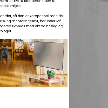
 nemt at flytte standeren uden at
onelle miljøer.
ndarder, så den er kompatibel med de
ktøj og monteringssæt, herunder M6-
tanderen udvides med ekstra beslag og
tninger.