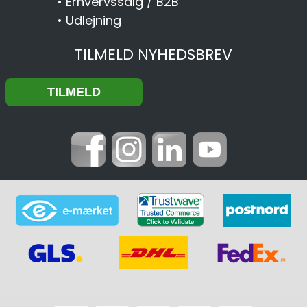
•
Erhvervssalg / B2B
•
Udlejning
TILMELD NYHEDSBREV