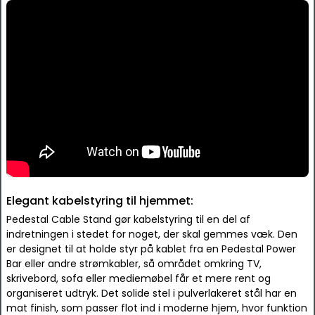
Elegant kabelstyring til hjemmet:
Pedestal Cable Stand gør kabelstyring til en del af
indretningen i stedet for noget, der skal gemmes væk. Den
er designet til at holde styr på kablet fra en Pedestal Power
Bar eller andre strømkabler, så området omkring TV,
skrivebord, sofa eller mediemøbel får et mere rent og
organiseret udtryk. Det solide stel i pulverlakeret stål har en
mat finish, som passer flot ind i moderne hjem, hvor funktion