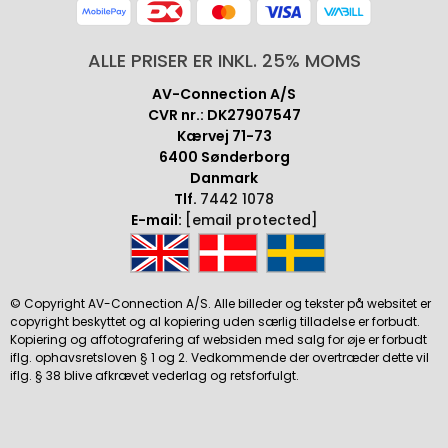
ALLE PRISER ER INKL. 25% MOMS
AV-Connection A/S
CVR nr.: DK27907547
Kærvej 71-73
6400 Sønderborg
Danmark
Tlf.
7442 1078
E-mail:
[email protected]
© Copyright AV-Connection A/S. Alle billeder og tekster på websitet er
copyright beskyttet og al kopiering uden særlig tilladelse er forbudt.
Kopiering og affotografering af websiden med salg for øje er forbudt
iflg. ophavsretsloven § 1 og 2. Vedkommende der overtræder dette vil
iflg. § 38 blive afkrævet vederlag og retsforfulgt.