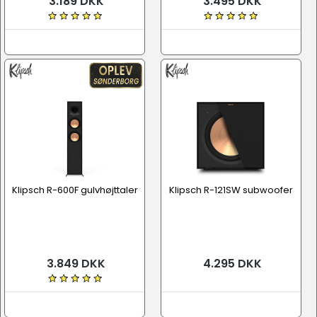
3.189 DKK
3.495 DKK
Klipsch R-600F gulvhøjttaler
Klipsch R-121SW subwoofer
3.849 DKK
4.295 DKK