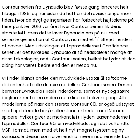
Contour serien fra Dynaudio blev første gang lanceret helt
tilbage i 1986, og har siden da haft en del revisioner igennem
tiden, hvor de dygtige ingeniører har forbedret højttalerne på
flere punkter. 2016 var året hvor Contour serien fik dens
største løft, men dette laver Dynaudio om på nu, med
seneste generation af Contour, nu med et "i" tilføjet i enden
af navnet. Med udviklingen af topmodellerne i Confidence
serien, er det lykkedes Dynaudio at få nedskaleret mange af
disse teknologier, ned i Contour i serien, hvilket betyder at den
aldrig har været bedre end den er netop nu.
Vi finder blandt andet den nyudviklede Esotar 2i softdome
diskantenhed i alle de nye modeller i Contour i serien. Denne
benytter Dynaudios Hexis inderdome, samt et nyt og større
bagkammer for en endnu mere lineær frekvensgang. Alle
modellerne på nær den største Contour 60i, er også udstyret
med opdaterede bas/mellemtone enheder med Nomex
spidere, hvilket giver et markant løft i lyden. Basenhederne i
topmodellen Contour 60i er nyudviklede, og i det velkendte
MSP-format, men med et helt nyt magnetsystem og ny
svingspole design som giver endnu mere imponerende bas