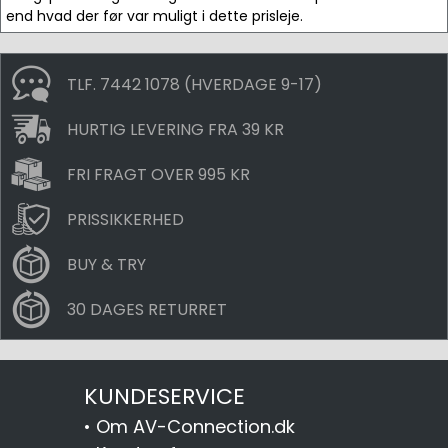
end hvad der før var muligt i dette prisleje.
TLF. 7442 1078 (HVERDAGE 9-17)
HURTIG LEVERING FRA 39 KR
FRI FRAGT OVER 995 KR
PRISSIKKERHED
BUY & TRY
30 DAGES RETURRET
KUNDESERVICE
•
Om AV-Connection.dk