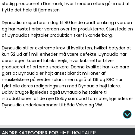
stadig produceret i Danmark, hvor trenden ellers går imod at
flytte det hele til fjernøsten.
Dynaudio eksporterer i dag til 80 lande rundt omkring i verden
og har høstet priser verden over for produkterne. Størstedelen
af Dynaudios højttaler produktion sker i Skanderborg.
Dynaudio stiller ekstreme krav til kvaliteten, hvilket betyder at
kun 52 ud af 1 mil. enheder må være defekte. Dynaudio har
deres egen kabinetfabrik i Vejle, hvor kabinetter bliver
produceret af erfarne snedkere. Denne kvalitet har ikke bare
gjort at Dynaudio er højt anset blandt millioner af
musikelskere på verdensplan, men også at DR og BBC har
fyldt alle deres redigeringsrum med Dynaudio højttalere.
Dolby brugte ligeledes også Dynaudio højttalere til
introduktionen af de nye Dolby surround formater, ligeledes er
Dynaudio underleverandør til både Volvo og VW.
ANDRE KATEGORIER FOR
HI-FI HØJTALER