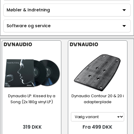
Tilbehør
Møbler & Indretning
Møbler & Indretning
Software og service
Software og service
Dynaudio LP: Kissed by a
Dynaudio Contour 20 & 20 i
Song (2x 180g vinyl LP)
adapterplade
319 DKK
Fra 499 DKK