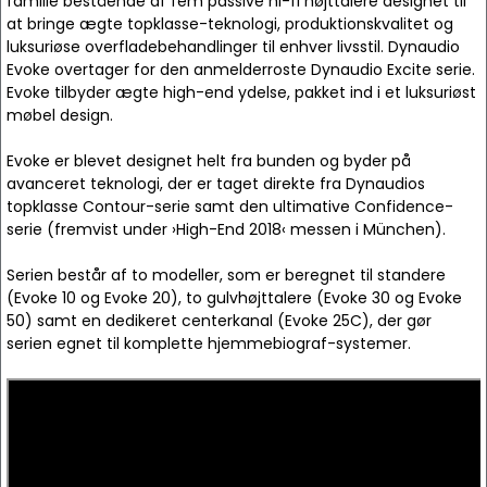
familie bestående af fem passive hi-fi højttalere designet til
at bringe ægte topklasse-teknologi, produktionskvalitet og
luksuriøse overfladebehandlinger til enhver livsstil. Dynaudio
Evoke overtager for den anmelderroste Dynaudio Excite serie.
Evoke tilbyder ægte high-end ydelse, pakket ind i et luksuriøst
møbel design.
Evoke er blevet designet helt fra bunden og byder på
avanceret teknologi, der er taget direkte fra Dynaudios
topklasse Contour-serie samt den ultimative Confidence-
serie (fremvist under ›High-End 2018‹ messen i München).
Serien består af to modeller, som er beregnet til standere
(Evoke 10 og Evoke 20), to gulvhøjttalere (Evoke 30 og Evoke
50) samt en dedikeret centerkanal (Evoke 25C), der gør
serien egnet til komplette hjemmebiograf-systemer.