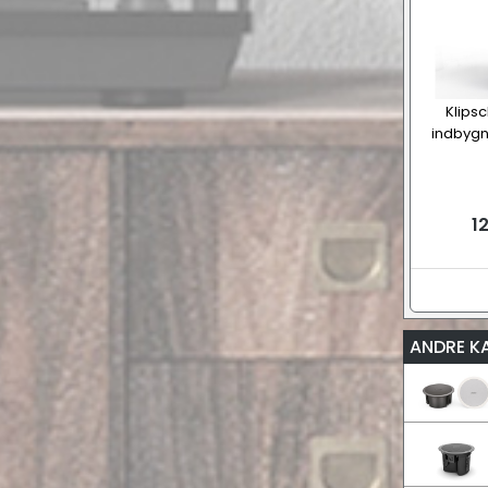
Klips
indbygn
12
ANDRE K