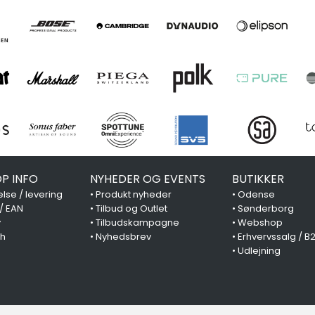
P INFO
NYHEDER OG EVENTS
BUTIKKER
lse / levering
•
Produkt nyheder
•
Odense
 / EAN
•
Tilbud og Outlet
•
Sønderborg
y
•
Tilbudskampagne
•
Webshop
ch
•
Nyhedsbrev
•
Erhvervssalg / B
•
Udlejning