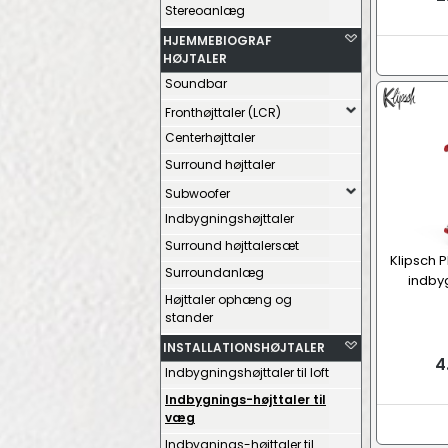
Stereoanlæg
HJEMMEBIOGRAF
HØJTALER
Soundbar
Fronthøjttaler (LCR)
Centerhøjttaler
Surround højttaler
Subwoofer
Indbygningshøjttaler
Surround højttalersæt
Klipsch
Surroundanlæg
indbyg
Højttaler ophæng og
stander
INSTALLATIONSHØJTALER
4
Indbygningshøjttaler til loft
Indbygnings-højttaler til
væg
Indbygnings-højttaler til