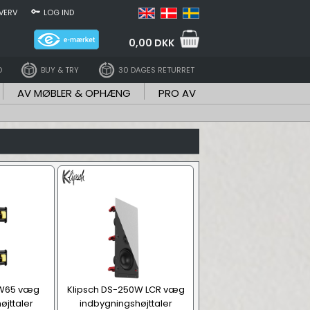
VERV
LOG IND
0,00 DKK
D
BUY & TRY
30 DAGES RETURRET
AV MØBLER & OPHÆNG
PRO AV
-W65 væg
Klipsch DS-250W LCR væg
øjttaler
indbygningshøjttaler