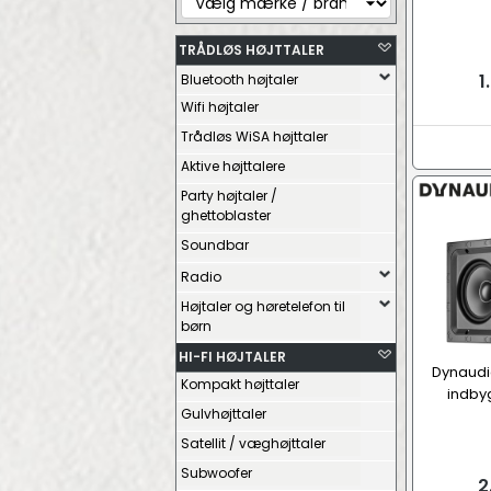
TRÅDLØS HØJTTALER
1
Bluetooth højtaler
Wifi højtaler
Trådløs WiSA højttaler
Aktive højttalere
Party højtaler /
ghettoblaster
Soundbar
Radio
Højtaler og høretelefon til
børn
HI-FI HØJTALER
Dynaudi
Kompakt højttaler
indbyg
Gulvhøjttaler
Satellit / væghøjttaler
Subwoofer
2