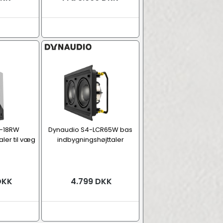
O-18RW
Dynaudio S4-LCR65W bas
ler til væg
indbygningshøjttaler
DKK
4.799 DKK