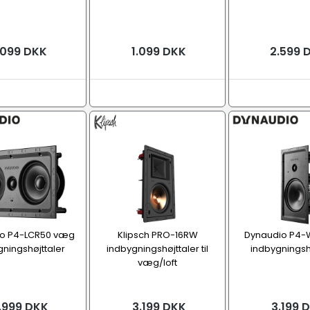
.099 DKK
1.099 DKK
2.599 
o P4-LCR50 væg
Klipsch PRO-16RW
Dynaudio P4
ningshøjttaler
indbygningshøjttaler til
indbygningsh
væg/loft
.999 DKK
3.199 DKK
3.199 