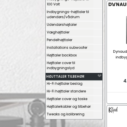
100 Volt
Indbygnings-højttaler til
udendørs/vådrum
Udendørshøjtaler
Væghøjttaler
Pendelhøjttaler
Installations subwoofer
Dynaud
Højttaler backbox
indbyg
Højttaler cover til
indbygningslyd
HØJTTALER TILBEHØR
4
Hi-Fi højttaler beslag
Hi-Fi højttaler standere
Højttaler cover og taske
Højttalerkabler og tilbehør
Tweaks og kalibrering