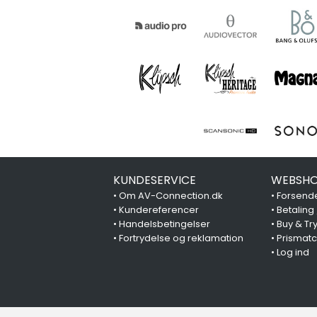
KUNDESERVICE
WEBSHO
•
Om AV-Connection.dk
•
Forsende
•
Kundereferencer
•
Betaling
•
Handelsbetingelser
•
Buy & Tr
•
Fortrydelse og reklamation
•
Prismat
•
Log ind