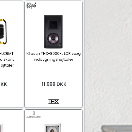
-LCRMT
Klipsch THX-8000-L LCR væg
diskant
indbygningshøjttaler
øjttaler
DKK
11.999 DKK