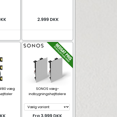
DKK
2.999 DKK
-W80 væg
SONOS væg-
øjttaler
indbygningshøjttalere
DKK
Fra 3.999 DKK