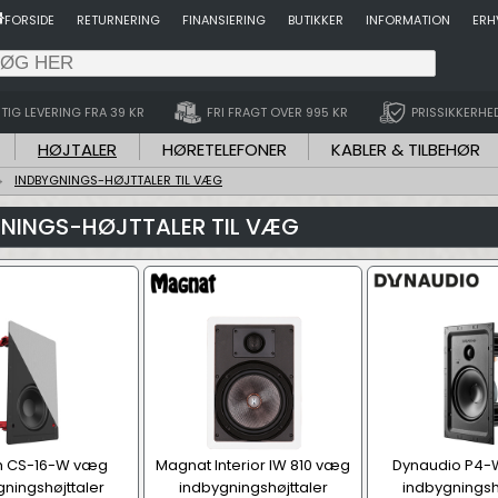
FORSIDE
RETURNERING
FINANSIERING
BUTIKKER
INFORMATION
ERH
TIG LEVERING FRA 39 KR
FRI FRAGT OVER 995 KR
PRISSIKKERHE
HØJTALER
HØRETELEFONER
KABLER & TILBEHØR
INDBYGNINGS-HØJTTALER TIL VÆG
NINGS-HØJTTALER TIL VÆG
ch CS-16-W væg
Magnat Interior IW 810 væg
Dynaudio P4
ningshøjttaler
indbygningshøjttaler
indbygningsh