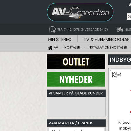
TLF. 7442 1078 (HVERDAGE 9-17)
HUR
HIFI STEREO
TV & HJEMMEBIOGRAF
AV
HØJTALER
INSTALLATIONSHØJTALER
INDBYG
VI SAMLER PÅ GLADE KUNDER
Klips
VAREMÆRKER / BRANDS
indbyg