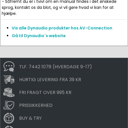
- Såfremt du er i tvivl om en manual findes i det ønskede
sprog, kontakt os da blot, og vi vil gøre hvad vi kan for at
hjælpe.
Vis alle Dynaudio produkter hos AV-Connection
Gå til Dynaudio´s website
TLF. 7442 1078 (HVERDAGE 9-17)
HURTIG LEVERING FRA 39 KR
FRI FRAGT OVER 995 KR
PRISSIKKERHED
BUY & TRY