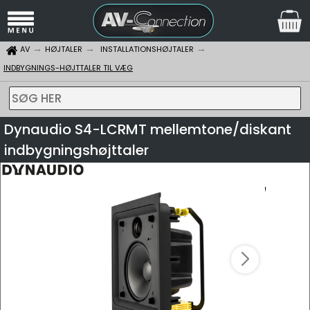
AV
HØJTALER
INSTALLATIONSHØJTALER
INDBYGNINGS-HØJTTALER TIL VÆG
SØG HER
Dynaudio S4-LCRMT mellemtone/diskant
indbygningshøjttaler