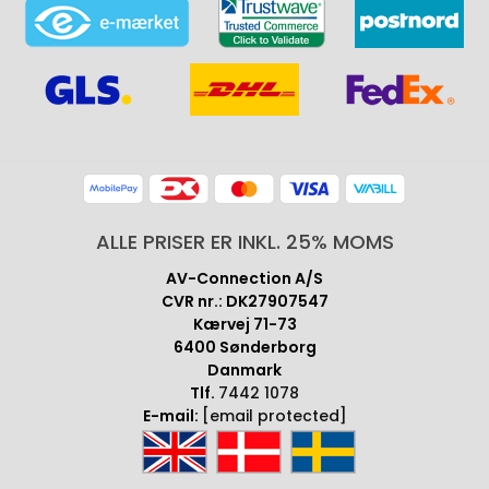
ALLE PRISER ER INKL. 25% MOMS
AV-Connection A/S
CVR nr.: DK27907547
Kærvej 71-73
6400 Sønderborg
Danmark
Tlf.
7442 1078
E-mail:
[email protected]