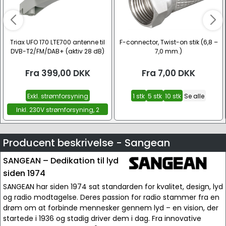
Triax UFO 170 LTE700 antenne til
F-connector, Twist-on stik (6,8 –
DVB-T2/FM/DAB+ (aktiv 28 dB)
7,0 mm.)
Fra
399,00
DKK
Fra
7,00
DKK
Exkl. strømforsyning
1 stk
5 stk
10 stk
Se alle
Inkl. 230V strømforsyning, 2
udtag
Producent beskrivelse - Sangean
SANGEAN – Dedikation til lyd
siden 1974
SANGEAN har siden 1974 sat standarden for kvalitet, design, lyd
og radio modtagelse. Deres passion for radio stammer fra en
drøm om at forbinde mennesker gennem lyd – en vision, der
startede i 1936 og stadig driver dem i dag. Fra innovative