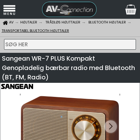
AV
HØJTALER
TRÅDLØS HØJTTALER
BLUETOOTH HØJTALER
TRANSPORTABEL BLUETOOTH HØJTTALER
SØG HER
Sangean WR-7 PLUS Kompakt
Genopladelig bærbar radio med Bluetooth
(BT, FM, Radio)