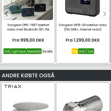
Sangean DPR-76BT bærbar
Sangean WFR-39 bærbar radio
radio med Bluetooth (BT, FM,
(FM, DAB+, Internet radio)
DAB+ radio)
Fra
999,00
DKK
Fra
1.299,00
DKK
Grå
Light blue
Mørkeblå
Se alle
Blå
Grå / Sort
ANDRE KØBTE OGSÅ