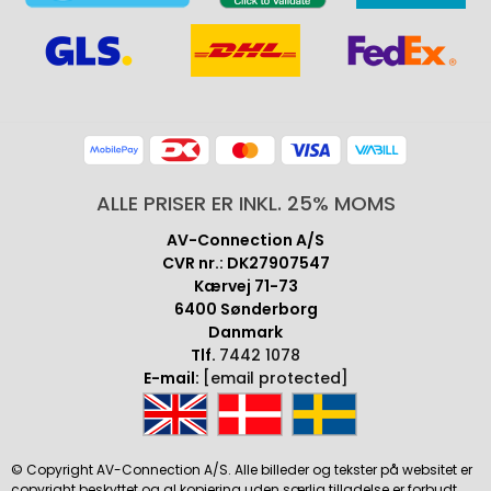
ALLE PRISER ER INKL. 25% MOMS
AV-Connection A/S
CVR nr.: DK27907547
Kærvej 71-73
6400 Sønderborg
Danmark
Tlf.
7442 1078
E-mail:
[email protected]
© Copyright AV-Connection A/S. Alle billeder og tekster på websitet er
copyright beskyttet og al kopiering uden særlig tilladelse er forbudt.