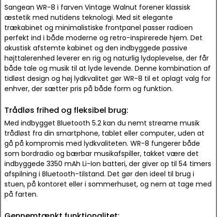
Sangean WR-8 i farven Vintage Walnut forener klassisk
æstetik med nutidens teknologi. Med sit elegante
trækabinet og minimalistiske frontpanel passer radioen
perfekt ind i både moderne og retro-inspirerede hjem. Det
akustisk afstemte kabinet og den indbyggede passive
højttalerenhed leverer en rig og naturlig lydoplevelse, der får
både tale og musik til at lyde levende. Denne kombination af
tidløst design og høj lydkvalitet gør WR-8 til et oplagt valg for
enhver, der sætter pris på både form og funktion.
Trådløs frihed og fleksibel brug:
Med indbygget Bluetooth 5.2 kan du nemt streame musik
trådløst fra din smartphone, tablet eller computer, uden at
gå på kompromis med lydkvaliteten. WR-8 fungerer både
som bordradio og bærbar musikafspiller, takket være det
indbyggede 3350 mAh Li-Ion batteri, der giver op til 54 timers
afspilning i Bluetooth-tilstand. Det gør den ideel til brug i
stuen, på kontoret eller i sommerhuset, og nem at tage med
på farten.
Gennemtænkt funktionalitet: