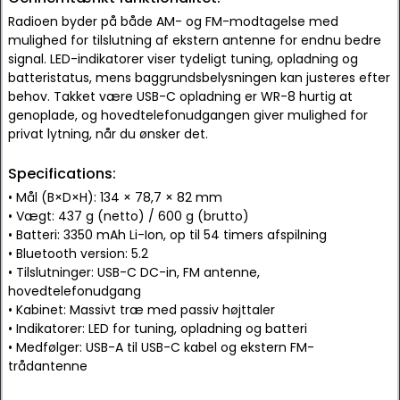
Radioen byder på både AM- og FM-modtagelse med
mulighed for tilslutning af ekstern antenne for endnu bedre
signal. LED-indikatorer viser tydeligt tuning, opladning og
batteristatus, mens baggrundsbelysningen kan justeres efter
behov. Takket være USB-C opladning er WR-8 hurtig at
genoplade, og hovedtelefonudgangen giver mulighed for
privat lytning, når du ønsker det.
Specifications:
• Mål (B×D×H): 134 × 78,7 × 82 mm
• Vægt: 437 g (netto) / 600 g (brutto)
• Batteri: 3350 mAh Li-Ion, op til 54 timers afspilning
• Bluetooth version: 5.2
• Tilslutninger: USB-C DC-in, FM antenne,
hovedtelefonudgang
• Kabinet: Massivt træ med passiv højttaler
• Indikatorer: LED for tuning, opladning og batteri
• Medfølger: USB-A til USB-C kabel og ekstern FM-
trådantenne