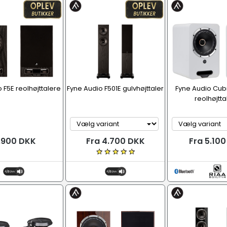
 F5E reolhøjttalere
Fyne Audio F501E gulvhøjttaler
Fyne Audio Cubit
reolhøjtta
.900 DKK
Fra 4.700 DKK
Fra 5.10