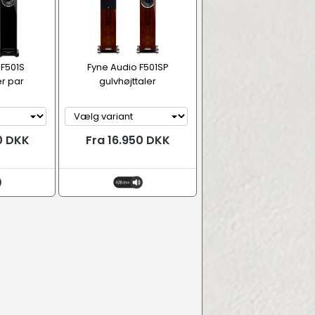
 F501S
Fyne Audio F501SP
er par
gulvhøjttaler
0 DKK
Fra 16.950 DKK