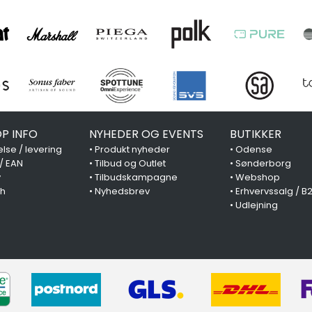
P INFO
NYHEDER OG EVENTS
BUTIKKER
lse / levering
•
Produkt nyheder
•
Odense
 / EAN
•
Tilbud og Outlet
•
Sønderborg
y
•
Tilbudskampagne
•
Webshop
ch
•
Nyhedsbrev
•
Erhvervssalg / B
•
Udlejning