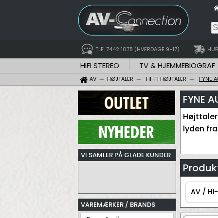
TLF. 7442 1078 (HVERDAGE 9-17)
HUR
HIFI STEREO
TV & HJEMMEBIOGRAF
AV
HØJTALER
HI-FI HØJTALER
FYNE A
FYNE A
Højttale
lyden fra
VI SAMLER PÅ GLADE KUNDER
Produkt
AV / Hi-
VAREMÆRKER / BRANDS
AV / Hi