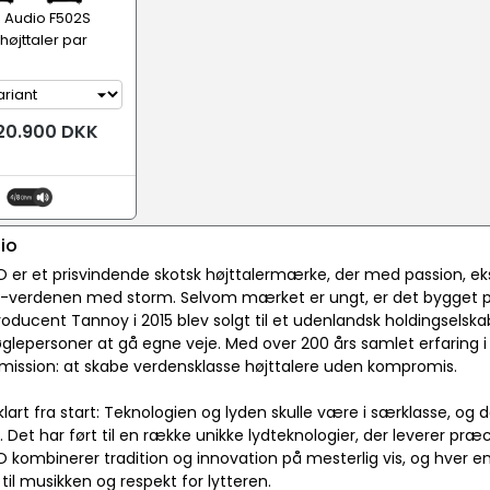
 Audio F502S
højttaler par
20.900 DKK
io
 er et prisvindende skotsk højttalermærke, der med passion, ek
fi-verdenen med storm. Selvom mærket er ungt, er det bygget på
roducent Tannoy i 2015 blev solgt til et udenlandsk holdingsels
øglepersoner at gå egne veje. Med over 200 års samlet erfaring
 mission: at skabe verdensklasse højttalere uden kompromis.
klart fra start: Teknologien og lyden skulle være i særklasse, og d
Det har ført til en række unikke lydteknologier, der leverer præcis
 kombinerer tradition og innovation på mesterlig vis, og hver en
til musikken og respekt for lytteren.