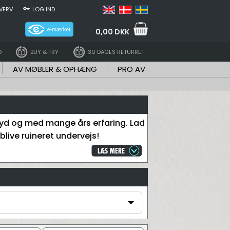
VERV
LOG IND
0,00 DKK
D
BUY & TRY
30 DAGES RETURRET
AV MØBLER & OPHÆNG
PRO AV
 lyd og med mange års erfaring. Lad
blive ruineret undervejs!