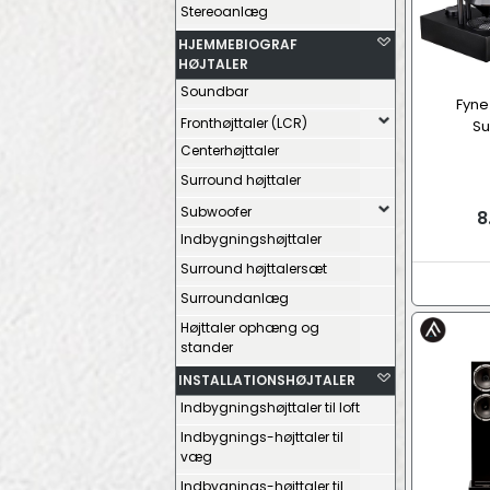
Stereoanlæg
HJEMMEBIOGRAF
HØJTALER
Soundbar
Fyne
Fronthøjttaler (LCR)
Su
Centerhøjttaler
Surround højttaler
Subwoofer
8
Indbygningshøjttaler
Surround højttalersæt
Surroundanlæg
Højttaler ophæng og
stander
INSTALLATIONSHØJTALER
Indbygningshøjttaler til loft
Indbygnings-højttaler til
væg
Indbygnings-højttaler til