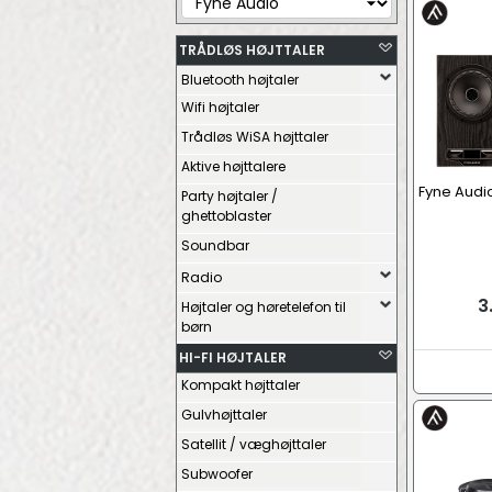
TRÅDLØS HØJTTALER
Bluetooth højtaler
Wifi højtaler
Trådløs WiSA højttaler
Aktive højttalere
Fyne Audio
Party højtaler /
ghettoblaster
Soundbar
Radio
3
Højtaler og høretelefon til
børn
HI-FI HØJTALER
Kompakt højttaler
Gulvhøjttaler
Satellit / væghøjttaler
Subwoofer