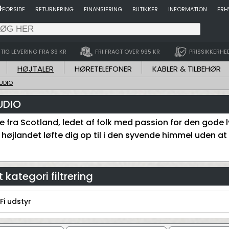
FORSIDE
RETURNERING
FINANSIERING
BUTIKKER
INFORMATION
ERH
TIG LEVERING FRA 39 KR
FRI FRAGT OVER 995 KR
PRISSIKKERHE
HØJTALER
HØRETELEFONER
KABLER & TILBEHØR
UDIO
UDIO
re fra Scotland, ledet af folk med passion for den gode
 højlandet løfte dig op til i den syvende himmel uden at 
 kategori filtrering
Fi udstyr
-Fi udstyr