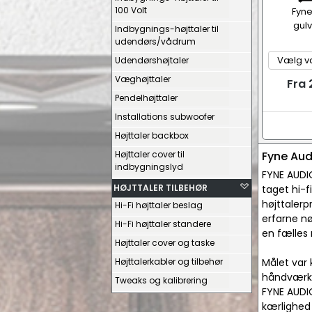
100 Volt
Fyne
gulv
Indbygnings-højttaler til
udendørs/vådrum
Udendørshøjtaler
Væghøjttaler
Fra 
Pendelhøjttaler
Installations subwoofer
Højttaler backbox
Højttaler cover til
Fyne Aud
indbygningslyd
FYNE AUDIO
HØJTTALER TILBEHØR
taget hi-
højttalerp
Hi-Fi højttaler beslag
erfarne n
Hi-Fi højttaler standere
en fælles
Højttaler cover og taske
Højttalerkabler og tilbehør
Målet var 
håndværk. 
Tweaks og kalibrering
FYNE AUDIO
kærlighed 