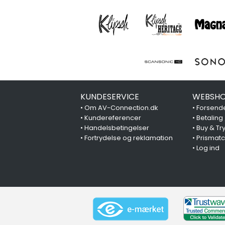
KUNDESERVICE
WEBSHO
•
Om AV-Connection.dk
•
Forsende
•
Kundereferencer
•
Betaling
•
Handelsbetingelser
•
Buy & Tr
•
Fortrydelse og reklamation
•
Prismat
•
Log ind