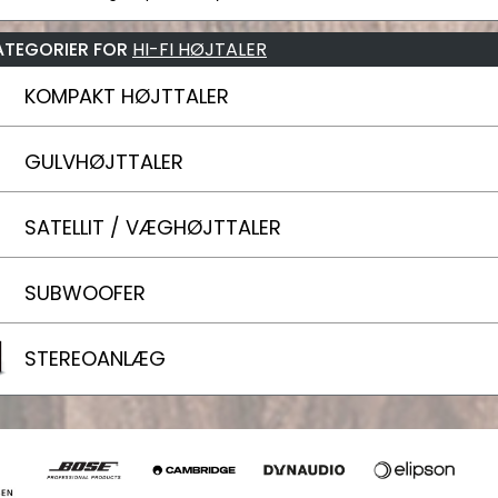
ATEGORIER FOR
HI-FI HØJTALER
KOMPAKT HØJTTALER
GULVHØJTTALER
SATELLIT / VÆGHØJTTALER
SUBWOOFER
STEREOANLÆG