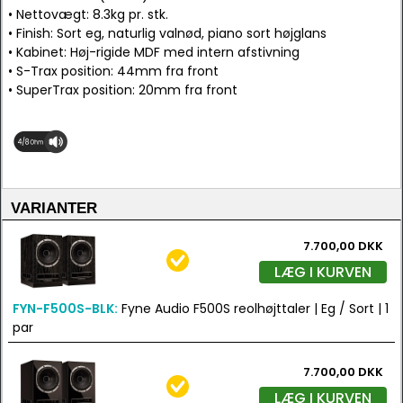
• Nettovægt: 8.3kg pr. stk.
• Finish: Sort eg, naturlig valnød, piano sort højglans
• Kabinet: Høj-rigide MDF med intern afstivning
• S-Trax position: 44mm fra front
• SuperTrax position: 20mm fra front
VARIANTER
7.700,00 DKK
LÆG I KURVEN
FYN-F500S-BLK:
Fyne Audio F500S reolhøjttaler | Eg / Sort | 1
par
7.700,00 DKK
LÆG I KURVEN