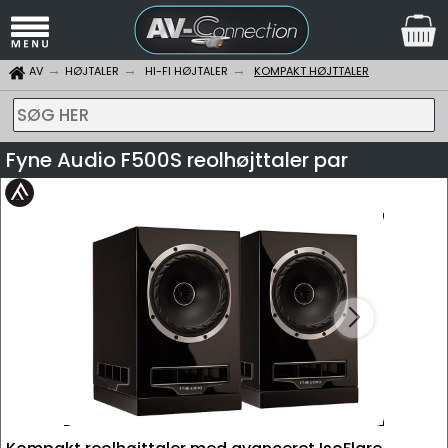
AV
HØJTALER
HI-FI HØJTALER
KOMPAKT HØJTTALER
SØG HER
Fyne Audio F500S reolhøjttaler par