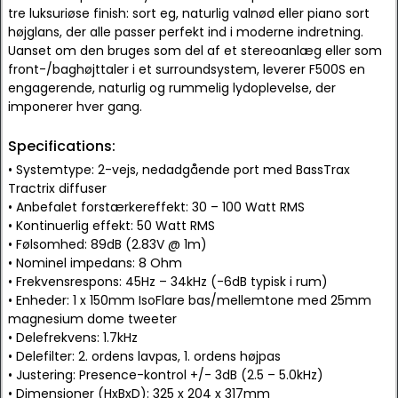
tre luksuriøse finish: sort eg, naturlig valnød eller piano sort
højglans, der alle passer perfekt ind i moderne indretning.
Uanset om den bruges som del af et stereoanlæg eller som
front-/baghøjttaler i et surroundsystem, leverer F500S en
engagerende, naturlig og rummelig lydoplevelse, der
imponerer hver gang.
Specifications:
• Systemtype: 2-vejs, nedadgående port med BassTrax
Tractrix diffuser
• Anbefalet forstærkereffekt: 30 – 100 Watt RMS
• Kontinuerlig effekt: 50 Watt RMS
• Følsomhed: 89dB (2.83V @ 1m)
• Nominel impedans: 8 Ohm
• Frekvensrespons: 45Hz – 34kHz (-6dB typisk i rum)
• Enheder: 1 x 150mm IsoFlare bas/mellemtone med 25mm
magnesium dome tweeter
• Delefrekvens: 1.7kHz
• Delefilter: 2. ordens lavpas, 1. ordens højpas
• Justering: Presence-kontrol +/- 3dB (2.5 – 5.0kHz)
• Dimensioner (HxBxD): 325 x 204 x 317mm