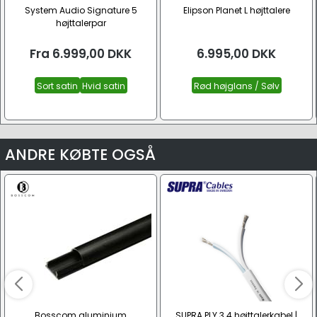
System Audio Signature 5
Elipson Planet L højttalere
højttalerpar
Fra
6.999,00
DKK
6.995,00
DKK
Sort satin
Hvid satin
Rød højglans / Sølv
ANDRE KØBTE OGSÅ
Bosscom aluminium
SUPRA PLY 3.4 højttalerkabel |