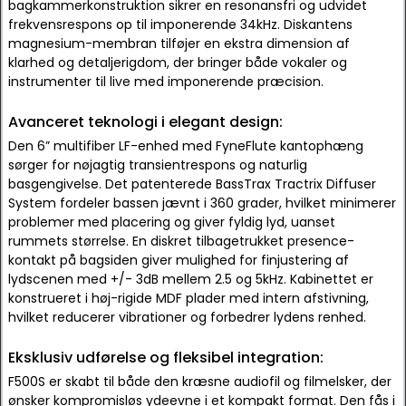
bagkammerkonstruktion sikrer en resonansfri og udvidet
frekvensrespons op til imponerende 34kHz. Diskantens
magnesium-membran tilføjer en ekstra dimension af
klarhed og detaljerigdom, der bringer både vokaler og
instrumenter til live med imponerende præcision.
Avanceret teknologi i elegant design:
Den 6” multifiber LF-enhed med FyneFlute kantophæng
sørger for nøjagtig transientrespons og naturlig
basgengivelse. Det patenterede BassTrax Tractrix Diffuser
System fordeler bassen jævnt i 360 grader, hvilket minimerer
problemer med placering og giver fyldig lyd, uanset
rummets størrelse. En diskret tilbagetrukket presence-
kontakt på bagsiden giver mulighed for finjustering af
lydscenen med +/- 3dB mellem 2.5 og 5kHz. Kabinettet er
konstrueret i høj-rigide MDF plader med intern afstivning,
hvilket reducerer vibrationer og forbedrer lydens renhed.
Eksklusiv udførelse og fleksibel integration:
F500S er skabt til både den kræsne audiofil og filmelsker, der
ønsker kompromisløs ydeevne i et kompakt format. Den fås i