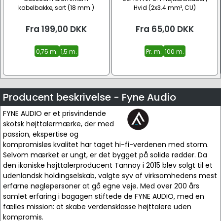
kabelbakke, sort (18 mm.)
Hvid (2x3.4 mm², CU)
Fra
199,00
DKK
Fra
65,00
DKK
0,75 m.
1,5 m.
Pr. m.
100 m.
Producent beskrivelse - Fyne Audio
FYNE AUDIO er et prisvindende
skotsk højttalermærke, der med
passion, ekspertise og
kompromisløs kvalitet har taget hi-fi-verdenen med storm.
Selvom mærket er ungt, er det bygget på solide rødder. Da
den ikoniske højttalerproducent Tannoy i 2015 blev solgt til et
udenlandsk holdingselskab, valgte syv af virksomhedens mest
erfarne nøglepersoner at gå egne veje. Med over 200 års
samlet erfaring i bagagen stiftede de FYNE AUDIO, med en
fælles mission: at skabe verdensklasse højttalere uden
kompromis.