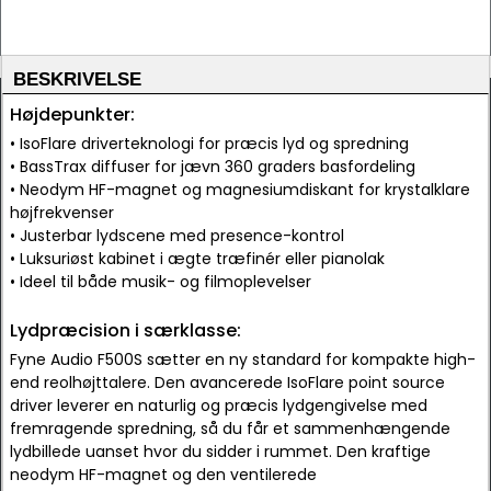
BESKRIVELSE
Højdepunkter:
• IsoFlare driverteknologi for præcis lyd og spredning
• BassTrax diffuser for jævn 360 graders basfordeling
• Neodym HF-magnet og magnesiumdiskant for krystalklare
højfrekvenser
• Justerbar lydscene med presence-kontrol
• Luksuriøst kabinet i ægte træfinér eller pianolak
• Ideel til både musik- og filmoplevelser
Lydpræcision i særklasse:
Fyne Audio F500S sætter en ny standard for kompakte high-
end reolhøjttalere. Den avancerede IsoFlare point source
driver leverer en naturlig og præcis lydgengivelse med
fremragende spredning, så du får et sammenhængende
lydbillede uanset hvor du sidder i rummet. Den kraftige
neodym HF-magnet og den ventilerede