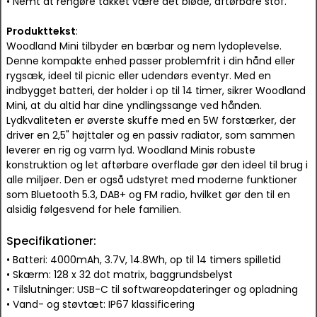
• Nemt at rengøre takket være det bløde, aftørbare stof.
Produkttekst
:
Woodland Mini tilbyder en bærbar og nem lydoplevelse.
Denne kompakte enhed passer problemfrit i din hånd eller
rygsæk, ideel til picnic eller udendørs eventyr. Med en
indbygget batteri, der holder i op til 14 timer, sikrer Woodland
Mini, at du altid har dine yndlingssange ved hånden.
Lydkvaliteten er øverste skuffe med en 5W forstærker, der
driver en 2,5" højttaler og en passiv radiator, som sammen
leverer en rig og varm lyd. Woodland Minis robuste
konstruktion og let aftørbare overflade gør den ideel til brug i
alle miljøer. Den er også udstyret med moderne funktioner
som Bluetooth 5.3, DAB+ og FM radio, hvilket gør den til en
alsidig følgesvend for hele familien.
Specifikationer:
• Batteri: 4000mAh, 3.7V, 14.8Wh, op til 14 timers spilletid
• Skærm: 128 x 32 dot matrix, baggrundsbelyst
• Tilslutninger: USB-C til softwareopdateringer og opladning
• Vand- og støvtæt: IP67 klassificering