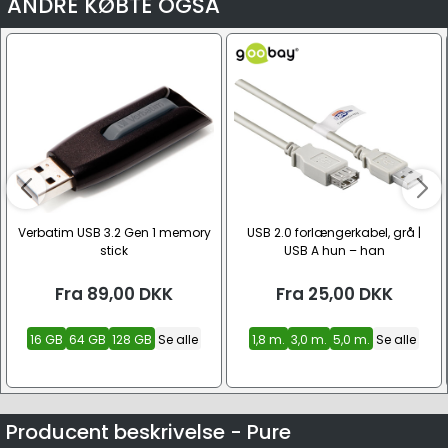
ANDRE KØBTE OGSÅ
Verbatim USB 3.2 Gen 1 memory
USB 2.0 forlængerkabel, grå |
stick
USB A hun – han
Fra
89,00
DKK
Fra
25,00
DKK
16 GB
64 GB
128 GB
Se alle
1,8 m.
3,0 m.
5,0 m.
Se alle
Producent beskrivelse - Pure