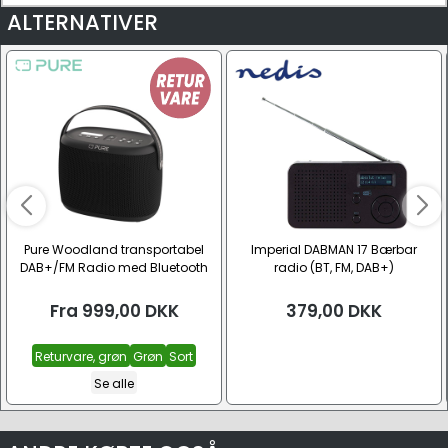
ALTERNATIVER
Pure Woodland transportabel
Imperial DABMAN 17 Bærbar
DAB+/FM Radio med Bluetooth
radio (BT, FM, DAB+)
(DAB+, FM, BT)
Fra
999,00
DKK
379,00
DKK
Returvare, grøn
Grøn
Sort
Se alle