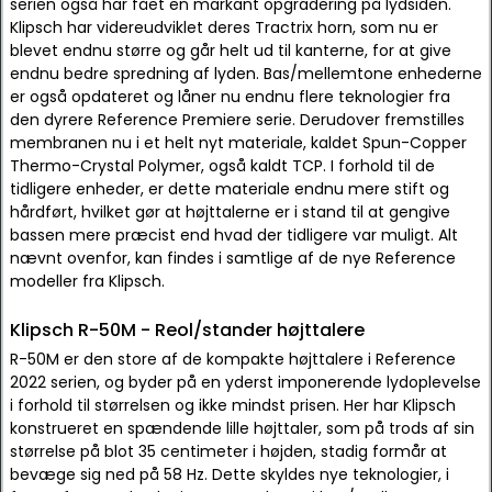
serien også har fået en markant opgradering på lydsiden.
Klipsch har videreudviklet deres Tractrix horn, som nu er
blevet endnu større og går helt ud til kanterne, for at give
endnu bedre spredning af lyden. Bas/mellemtone enhederne
er også opdateret og låner nu endnu flere teknologier fra
den dyrere Reference Premiere serie. Derudover fremstilles
membranen nu i et helt nyt materiale, kaldet Spun-Copper
Thermo-Crystal Polymer, også kaldt TCP. I forhold til de
tidligere enheder, er dette materiale endnu mere stift og
hårdført, hvilket gør at højttalerne er i stand til at gengive
bassen mere præcist end hvad der tidligere var muligt. Alt
nævnt ovenfor, kan findes i samtlige af de nye Reference
modeller fra Klipsch.
Klipsch R-50M - Reol/stander højttalere
R-50M er den store af de kompakte højttalere i Reference
2022 serien, og byder på en yderst imponerende lydoplevelse
i forhold til størrelsen og ikke mindst prisen. Her har Klipsch
konstrueret en spændende lille højttaler, som på trods af sin
størrelse på blot 35 centimeter i højden, stadig formår at
bevæge sig ned på 58 Hz. Dette skyldes nye teknologier, i