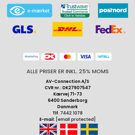
ALLE PRISER ER INKL. 25% MOMS
AV-Connection A/S
CVR nr.: DK27907547
Kærvej 71-73
6400 Sønderborg
Danmark
Tlf.
7442 1078
E-mail:
[email protected]