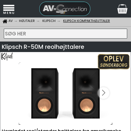
AV
HØJTALER
KLIPSCH
KLIPSCH KOMPAKTHØJTTALER
SØG HER
Klipsch R-50M reolhøjttalere