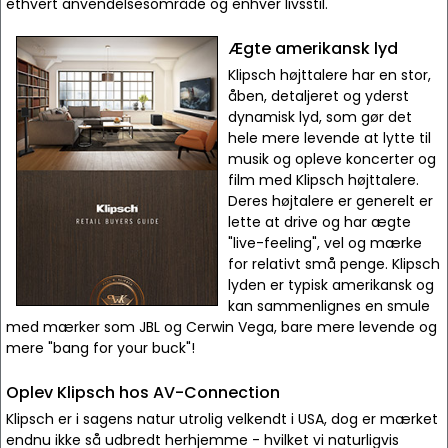
ethvert anvendelsesområde og enhver livsstil.
Ægte amerikansk lyd
Klipsch højttalere har en stor,
åben, detaljeret og yderst
dynamisk lyd, som gør det
hele mere levende at lytte til
musik og opleve koncerter og
film med Klipsch højttalere.
Deres højtalere er generelt er
lette at drive og har ægte
"live-feeling", vel og mærke
for relativt små penge. Klipsch
lyden er typisk amerikansk og
kan sammenlignes en smule
med mærker som JBL og Cerwin Vega, bare mere levende og
mere "bang for your buck"!
Oplev Klipsch hos AV-Connection
Klipsch er i sagens natur utrolig velkendt i USA, dog er mærket
endnu ikke så udbredt herhjemme - hvilket vi naturligvis