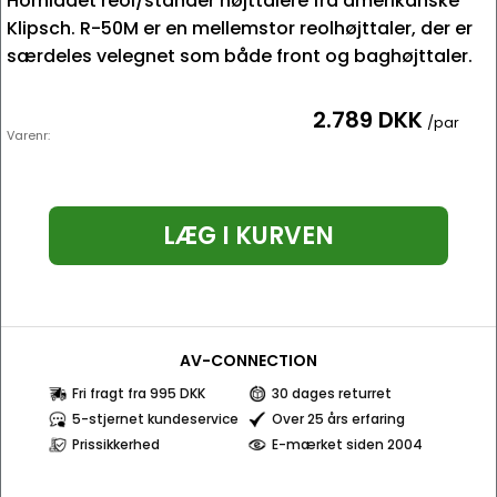
Hornladet reol/stander højttalere fra amerikanske
Klipsch. R-50M er en mellemstor reolhøjttaler, der er
særdeles velegnet som både front og baghøjttaler.
2.789 DKK
/par
Varenr:
LÆG I KURVEN
AV-CONNECTION
Fri fragt fra 995 DKK
30 dages returret
5-stjernet kundeservice
Over 25 års erfaring
Prissikkerhed
E-mærket siden 2004