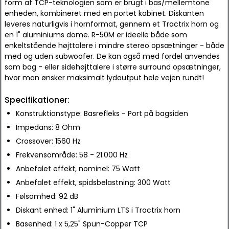
form af TCP-teknologien som er brugt i bas/mellemtone
enheden, kombineret med en portet kabinet. Diskanten
leveres naturligvis i hornformat, gennem et Tractrix horn og
en 1" aluminiums dome. R-50M er ideelle både som
enkeltstående højttalere i mindre stereo opsætninger - både
med og uden subwoofer. De kan også med fordel anvendes
som bag - eller sidehøjttalere i større surround opsætninger,
hvor man ønsker maksimalt lydoutput hele vejen rundt!
Specifikationer:
Konstruktionstype: Basrefleks - Port på bagsiden
Impedans: 8 Ohm
Crossover: 1560 Hz
Frekvensområde: 58 - 21.000 Hz
Anbefalet effekt, nominel: 75 Watt
Anbefalet effekt, spidsbelastning: 300 Watt
Følsomhed: 92 dB
Diskant enhed: 1" Aluminium LTS i Tractrix horn
Basenhed: 1 x 5,25" Spun-Copper TCP