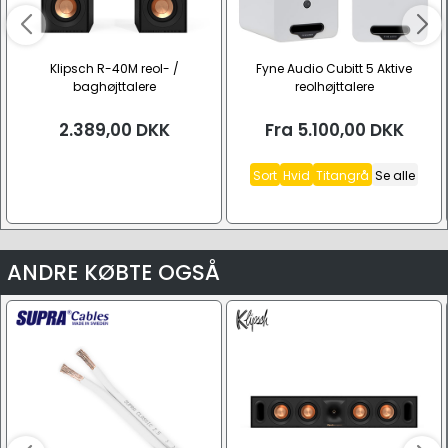
Klipsch R-40M reol- /
Fyne Audio Cubitt 5 Aktive
baghøjttalere
reolhøjttalere
2.389,00
DKK
Fra
5.100,00
DKK
Sort
Hvid
Titangrå
Se alle
ANDRE KØBTE OGSÅ