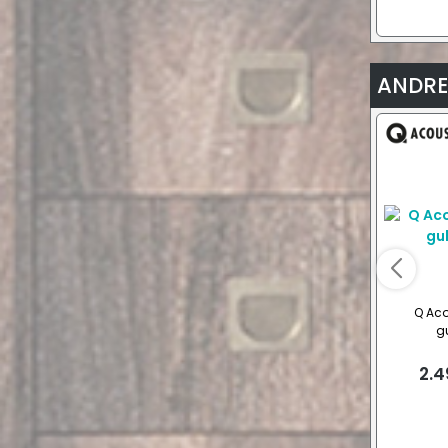
ANDRE
Q Aco
gu
2.4