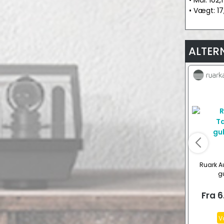
• Mål: 102,
• Vægt: 17
ALTER
Ruark A
gu
Fra
6
V