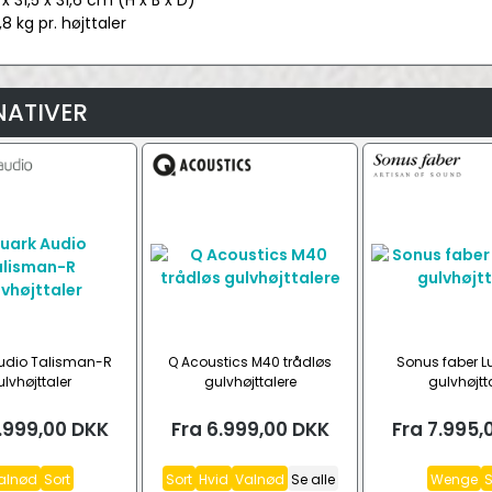
1 x 31,5 x 31,6 cm (H x B x D)
,8 kg pr. højttaler
NATIVER
udio Talisman-R
Q Acoustics M40 trådløs
Sonus faber Lu
lvhøjttaler
gulvhøjttalere
gulvhøjtt
.999,00
DKK
Fra
6.999,00
DKK
Fra
7.995,
alnød
Sort
Sort
Hvid
Valnød
Se alle
Wenge
S