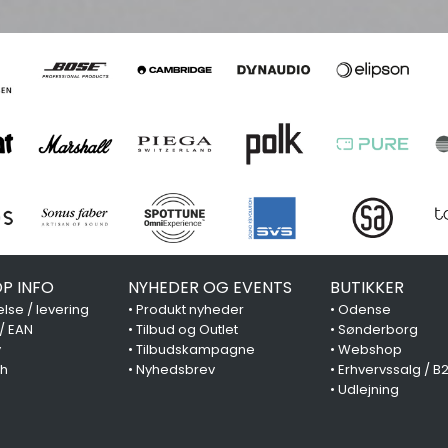
P INFO
NYHEDER OG EVENTS
BUTIKKER
lse / levering
•
Produkt nyheder
•
Odense
 / EAN
•
Tilbud og Outlet
•
Sønderborg
y
•
Tilbudskampagne
•
Webshop
ch
•
Nyhedsbrev
•
Erhvervssalg / B
•
Udlejning