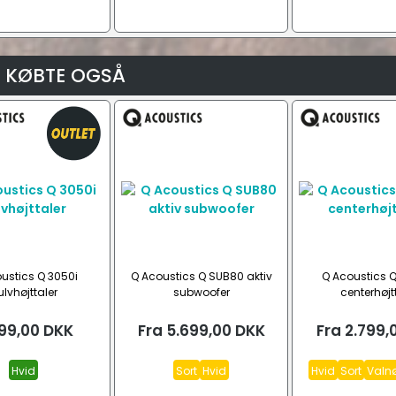
 KØBTE OGSÅ
ustics Q 3050i
Q Acoustics Q SUB80 aktiv
Q Acoustics 
lvhøjttaler
subwoofer
centerhøjt
99,00
DKK
Fra
5.699,00
DKK
Fra
2.799,
Hvid
Sort
Hvid
Hvid
Sort
Valn