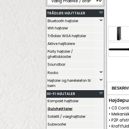
TRÅDLØS HØJTTALER
Bluetooth højtaler
Wifi højtaler
Trådløs WiSA højttaler
Aktive højttalere
Party højtaler /
ghettoblaster
Soundbar
Radio
Højtaler og høretelefon til
børn
BESKRIV
HI-FI HØJTALER
Højdepu
Kompakt højttaler
• C3 Con
Gulvhøjttaler
• Mekanis
Satellit / væghøjttaler
• P2P afs
Subwoofer
• Kraftful