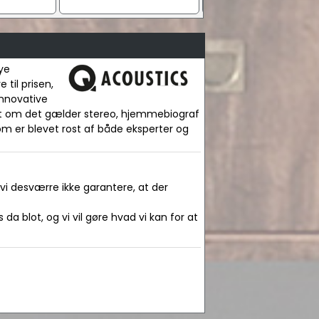
ye
til prisen,
innovative
et om det gælder stereo, hjemmebiograf
om er blevet rost af både eksperter og
 vi desværre ikke garantere, at der
da blot, og vi vil gøre hvad vi kan for at