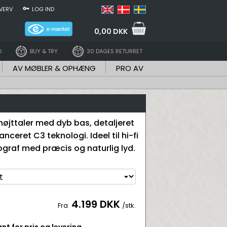
VERV
LOG IND
0,00 DKK
D
BUY & TRY
30 DAGES RETURRET
AV MØBLER & OPHÆNG
PRO AV
højttaler med dyb bas, detaljeret
nceret C3 teknologi. Ideel til hi-fi
raf med præcis og naturlig lyd.
4.199 DKK
Fra
/stk.