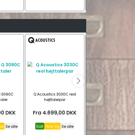
Q 3090C
Q Acoustics 3030C reol
Q Acoustics Q SUB100 ak
taler
højttalerpar
subwoofer
00
DKK
Fra
4.699,00
DKK
Fra
6.599,00
DK
ød
Se alle
Sort
Hvid
Eg
Se alle
Sort
Hvid