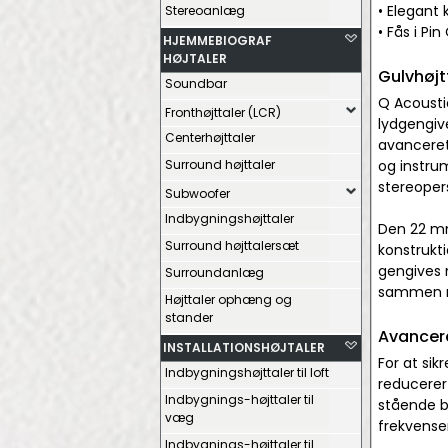
• Elegant 
Stereoanlæg
• Fås i Pi
HJEMMEBIOGRAF
HØJTALER
Gulvhøj
Soundbar
Q Acoustic
Fronthøjttaler (LCR)
lydgengiv
Centerhøjttaler
avanceret
Surround højttaler
og instru
stereopers
Subwoofer
Indbygningshøjttaler
Den 22 mm
Surround højttalersæt
konstrukt
gengives m
Surroundanlæg
sammen me
Højttaler ophæng og
stander
Avancere
INSTALLATIONSHØJTALER
For at si
Indbygningshøjttaler til loft
reducerer
Indbygnings-højttaler til
stående b
væg
frekvense
Indbygnings-højttaler til