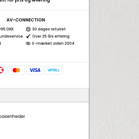
nt for pris og levering
AV-CONNECTION
 995 DKK
30 dages returret
kundeservice
Over 25 års erfaring
d
E-mærket siden 2004
 basenheder