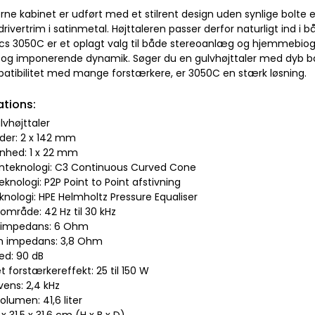
ne kabinet er udført med et stilrent design uden synlige bolte e
rivertrim i satinmetal. Højttaleren passer derfor naturligt ind i
cs 3050C er et oplagt valg til både stereoanlæg og hjemmebiograf
 og imponerende dynamik. Søger du en gulvhøjttaler med dyb bas
atibilitet med mange forstærkere, er 3050C en stærk løsning.
ations:
lvhøjttaler
der: 2 x 142 mm
enhed: 1 x 22 mm
teknologi: C3 Continuous Curved Cone
eknologi: P2P Point to Point afstivning
eknologi: HPE Helmholtz Pressure Equaliser
område: 42 Hz til 30 kHz
l impedans: 6 Ohm
m impedans: 3,8 Ohm
ed: 90 dB
t forstærkereffekt: 25 til 150 W
vens: 2,4 kHz
olumen: 41,6 liter