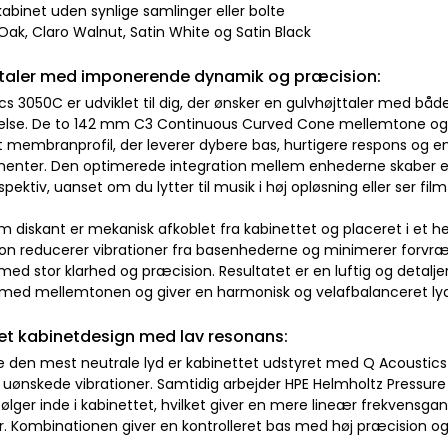
kabinet uden synlige samlinger eller bolte
n Oak, Claro Walnut, Satin White og Satin Black
ttaler med imponerende dynamik og præcision:
s 3050C er udviklet til dig, der ønsker en gulvhøjttaler med både 
else. De to 142 mm C3 Continuous Curved Cone mellemtone og
 membranprofil, der leverer dybere bas, hurtigere respons og 
menter. Den optimerede integration mellem enhederne skaber e
pektiv, uanset om du lytter til musik i høj opløsning eller ser f
 diskant er mekanisk afkoblet fra kabinettet og placeret i et 
ion reducerer vibrationer fra basenhederne og minimerer forvræ
ed stor klarhed og præcision. Resultatet er en luftig og detaljer
d mellemtonen og giver en harmonisk og velafbalanceret lyd
t kabinetdesign med lav resonans:
kre den mest neutrale lyd er kabinettet udstyret med Q Acoustics
 uønskede vibrationer. Samtidig arbejder HPE Helmholtz Pressure
ølger inde i kabinettet, hvilket giver en mere lineær frekvensg
r. Kombinationen giver en kontrolleret bas med høj præcision og