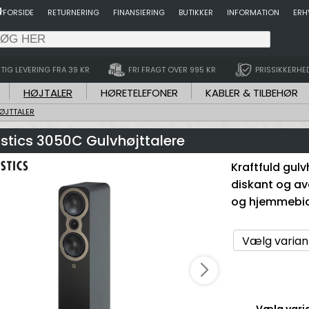
FORSIDE
RETURNERING
FINANSIERING
BUTIKKER
INFORMATION
ERH
TIG LEVERING FRA 39 KR
FRI FRAGT OVER 995 KR
PRISSIKKERHE
HØJTALER
HØRETELEFONER
KABLER & TILBEHØR
ØJTTALER
stics 3050C Gulvhøjttalere
Kraftfuld gulv
diskant og ava
og hjemmebiog