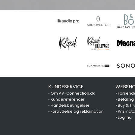
KUNDESERVICE
WEBSHO
•
Om AV-Connection.dk
•
Forsende
•
Kundereferencer
•
Betaling
•
Handelsbetingelser
•
Buy & Tr
•
Fortrydelse og reklamation
•
Prismat
•
Log ind