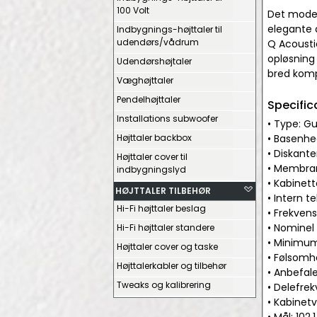
100 Volt
Det moder
elegante d
Indbygnings-højttaler til
udendørs/vådrum
Q Acousti
opløsning
Udendørshøjtaler
bred komp
Væghøjttaler
Pendelhøjttaler
Specific
Installations subwoofer
• Type: Gu
Højttaler backbox
• Basenhe
• Diskant
Højttaler cover til
• Membran
indbygningslyd
• Kabinett
HØJTTALER TILBEHØR
• Intern t
Hi-Fi højttaler beslag
• Frekvens
• Nomine
Hi-Fi højttaler standere
• Minimu
Højttaler cover og taske
• Følsomh
Højttalerkabler og tilbehør
• Anbefale
Tweaks og kalibrering
• Delefrek
• Kabinetv