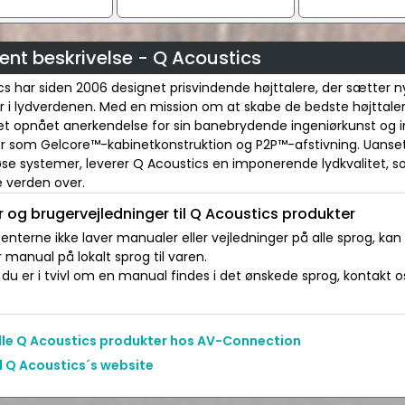
ent beskrivelse - Q Acoustics
s har siden 2006 designet prisvindende højttalere, der sætter n
 i lydverdenen. Med en mission om at skabe de bedste højttalere 
et opnået anerkendelse for sin banebrydende ingeniørkunst og 
er som Gelcore™-kabinetkonstruktion og P2P™-afstivning. Uans
løse systemer, leverer Q Acoustics en imponerende lydkvalitet, s
e verden over.
 og brugervejledninger til Q Acoustics produkter
nterne ikke laver manualer eller vejledninger på alle sprog, kan
manual på lokalt sprog til varen.
du er i tvivl om en manual findes i det ønskede sprog, kontakt os 
alle Q Acoustics produkter hos AV-Connection
l Q Acoustics´s website