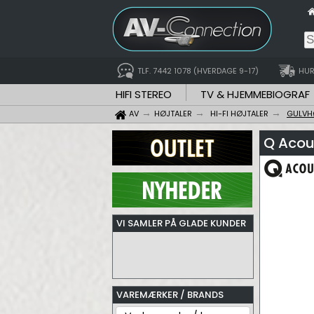
TLF. 7442 1078 (HVERDAGE 9-17)
HUR
HIFI STEREO
TV & HJEMMEBIOGRAF
AV
HØJTALER
HI-FI HØJTALER
GULVH
Q Acou
VI SAMLER PÅ GLADE KUNDER
VAREMÆRKER / BRANDS