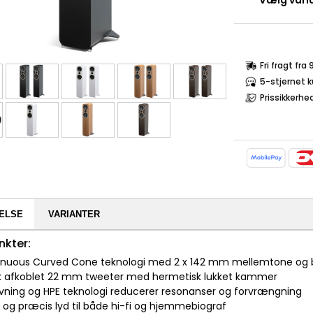
Vælg varia
Fri fragt fra
5-stjernet 
Prissikkerhe
ELSE
VARIANTER
nkter:
tinuous Curved Cone teknologi med 2 x 142 mm mellemtone og
k afkoblet 22 mm tweeter med hermetisk lukket kammer
tivning og HPE teknologi reducerer resonanser og forvrængning
d og præcis lyd til både hi-fi og hjemmebiograf