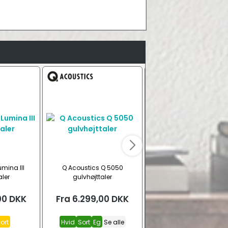
mina III
Q Acoustics Q 5050
Magnat Signature 60
aler
gulvhøjttaler
gulvhøjttaler
00
DKK
Fra
6.299,00
DKK
Fra
6.499,00
DK
ort
Hvid
Sort
Eg
Se alle
Sort
Hvid