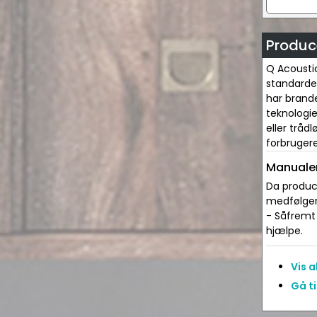
Produc
Q Acoustic
standarder
har brand
teknologi
eller tråd
forbruger
Manualer
Da produce
medfølger 
- Såfremt 
hjælpe.
Vis 
Gå ti