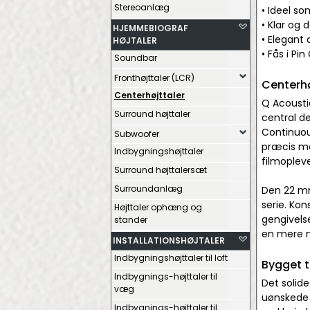
Stereoanlæg
• Ideel s
• Klar og 
HJEMMEBIOGRAF
• Elegant
HØJTALER
• Fås i Pi
Soundbar
Fronthøjttaler (LCR)
Centerhø
Centerhøjttaler
Q Acoustic
Surround højttaler
central d
Continuou
Subwoofer
præcis me
Indbygningshøjttaler
filmoplev
Surround højttalersæt
Surroundanlæg
Den 22 mm
serie. Kon
Højttaler ophæng og
gengivels
stander
en mere na
INSTALLATIONSHØJTALER
Indbygningshøjttaler til loft
Bygget t
Indbygnings-højttaler til
Det solid
væg
uønskede 
Indbygnings-højttaler til