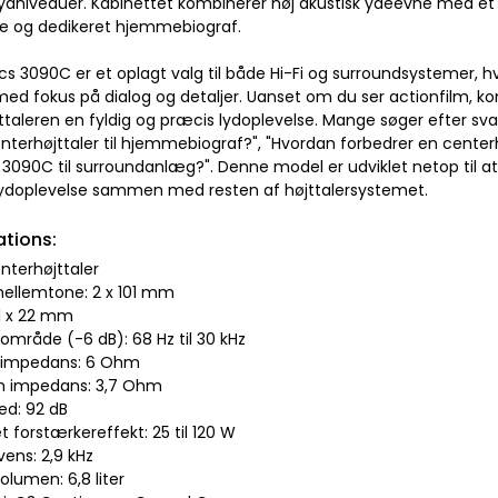
lydniveauer. Kabinettet kombinerer høj akustisk ydeevne med et
ue og dedikeret hjemmebiograf.
cs 3090C er et oplagt valg til både Hi-Fi og surroundsystemer, 
med fokus på dialog og detaljer. Uanset om du ser actionfilm, kon
ttaleren en fyldig og præcis lydoplevelse. Mange søger efter s
nterhøjttaler til hjemmebiograf?", "Hvordan forbedrer en centerh
 3090C til surroundanlæg?". Denne model er udviklet netop t
k lydoplevelse sammen med resten af højttalersystemet.
ations:
nterhøjttaler
mellemtone: 2 x 101 mm
 1 x 22 mm
område (-6 dB): 68 Hz til 30 kHz
l impedans: 6 Ohm
m impedans: 3,7 Ohm
ed: 92 dB
t forstærkereffekt: 25 til 120 W
vens: 2,9 kHz
olumen: 6,8 liter