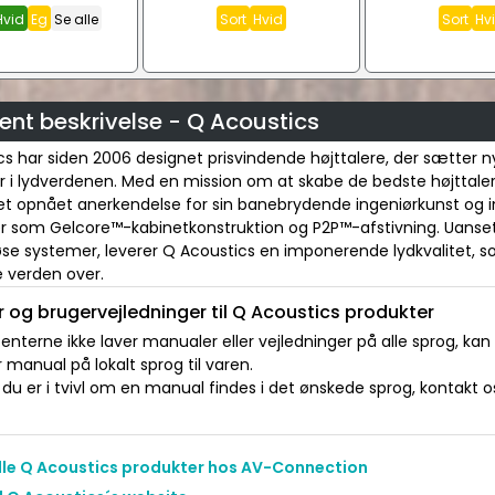
Hvid
Eg
Se alle
Sort
Hvid
Sort
Hv
ent beskrivelse - Q Acoustics
s har siden 2006 designet prisvindende højttalere, der sætter n
 i lydverdenen. Med en mission om at skabe de bedste højttalere 
et opnået anerkendelse for sin banebrydende ingeniørkunst og 
er som Gelcore™-kabinetkonstruktion og P2P™-afstivning. Uans
løse systemer, leverer Q Acoustics en imponerende lydkvalitet, s
e verden over.
 og brugervejledninger til Q Acoustics produkter
nterne ikke laver manualer eller vejledninger på alle sprog, kan
manual på lokalt sprog til varen.
du er i tvivl om en manual findes i det ønskede sprog, kontakt os 
alle Q Acoustics produkter hos AV-Connection