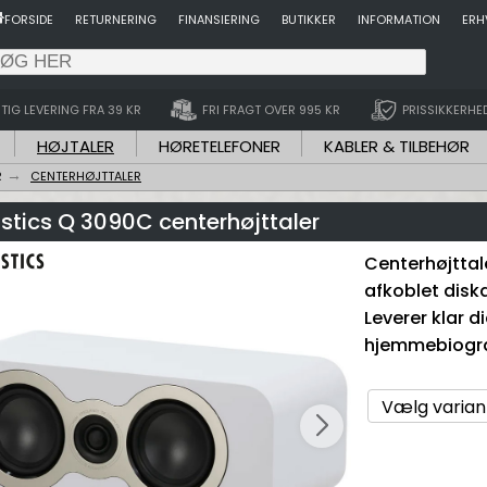
FORSIDE
RETURNERING
FINANSIERING
BUTIKKER
INFORMATION
ERH
TIG LEVERING FRA 39 KR
FRI FRAGT OVER 995 KR
PRISSIKKERHE
HØJTALER
HØRETELEFONER
KABLER & TILBEHØR
R
CENTERHØJTTALER
stics Q 3090C centerhøjttaler
Centerhøjttal
afkoblet dis
Leverer klar d
hjemmebiogra