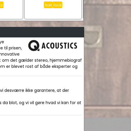
id
Sort
Hvid
ye
til prisen,
innovative
et om det gælder stereo, hjemmebiograf
om er blevet rost af både eksperter og
 vi desværre ikke garantere, at der
da blot, og vi vil gøre hvad vi kan for at