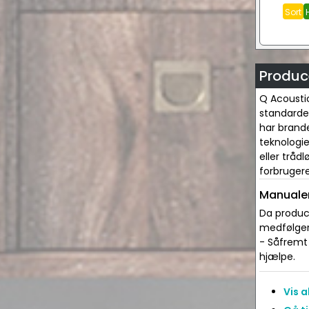
Sort
Produc
Q Acoustic
standarder
har brand
teknologi
eller tråd
forbruger
Manualer
Da produce
medfølger 
- Såfremt 
hjælpe.
Vis 