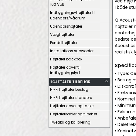
ved høje 
100 Volt
i både st
Indbygnings-højttaler til
udendørs/vådrum
Q Acousti
højttaler 
Udendørshøjtaler
centerhøj
Væghøjttaler
bedste ce
Pendelhøjttaler
Acoustics
Installations subwoofer
realistis
Højttaler backbox
Specific
Højttaler cover til
indbygningslyd
• Type: Ce
• Bas og 
HØJTTALER TILBEHØR
• Diskant:
Hi-Fi højttaler beslag
• Frekvens
Hi-Fi højttaler standere
• Nomine
• Minimu
Højttaler cover og taske
• Følsomh
Højttalerkabler og tilbehør
• Anbefale
Tweaks og kalibrering
• Delefrek
• Kabinetv