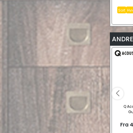
Sort
Hvi
ANDRE
Q Ac
Gu
Fra
4