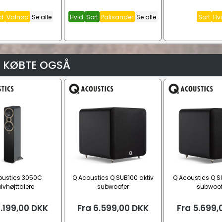
d
Valnød
Se alle
Hvid
Sort
Palisander
Se alle
Sort
Hv
 KØBTE OGSÅ
oustics 3050C
Q Acoustics Q SUB100 aktiv
Q Acoustics Q S
lvhøjttalere
subwoofer
subwoof
.199,00
DKK
Fra
6.599,00
DKK
Fra
5.699,