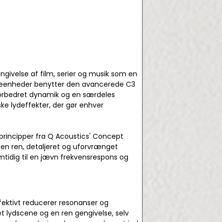
gengivelse af film, serier og musik som en
neenheder benytter den avancerede C3
forbedret dynamik og en særdeles
ke lydeffekter, der gør enhver
principper fra Q Acoustics' Concept
r en ren, detaljeret og uforvrænget
tidig til en jævn frekvensrespons og
ffektivt reducerer resonanser og
et lydscene og en ren gengivelse, selv