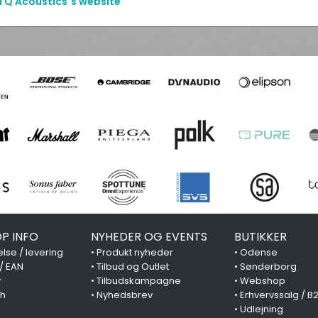
l Q Acoustics´s website
P INFO
NYHEDER OG EVENTS
BUTIKKER
lse / levering
•
Produkt nyheder
•
Odense
 / EAN
•
Tilbud og Outlet
•
Sønderborg
y
•
Tilbudskampagne
•
Webshop
ch
•
Nyhedsbrev
•
Erhvervssalg / B
•
Udlejning