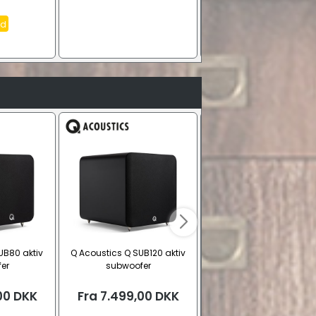
id
UB80 aktiv
Q Acoustics Q SUB120 aktiv
Klipsch Flexus Core 30
er
subwoofer
soundbar med SURR 20
SUB 200
00
DKK
Fra
7.499,00
DKK
17.999,00
DKK