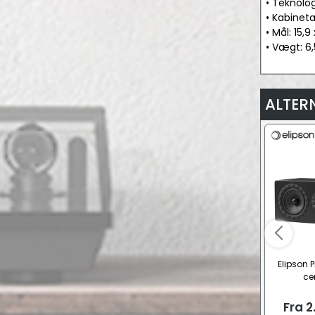
• Teknolo
• Kabineta
• Mål: 15,9
• Vægt: 6,
ALTER
Elipson P
ce
Fra
2