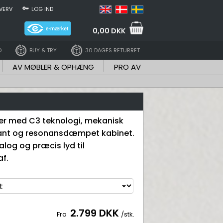
VERV
LOG IND
0,00 DKK
D
BUY & TRY
30 DAGES RETURRET
AV MØBLER & OPHÆNG
PRO AV
er med C3 teknologi, mekanisk
kant og resonansdæmpet kabinet.
ialog og præcis lyd til
f.
2.799 DKK
Fra
/stk.