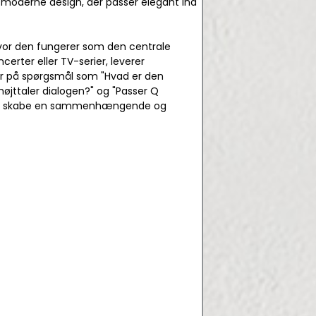
 moderne design, der passer elegant ind
hvor den fungerer som den centrale
certer eller TV-serier, leverer
var på spørgsmål som "Hvad er den
øjttaler dialogen?" og "Passer Q
il at skabe en sammenhængende og