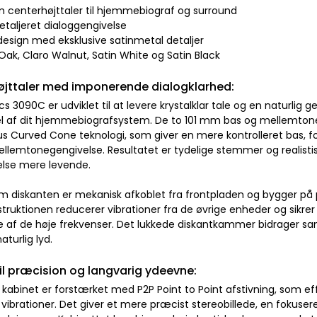
om centerhøjttaler til hjemmebiograf og surround
detaljeret dialoggengivelse
 design med eksklusive satinmetal detaljer
n Oak, Claro Walnut, Satin White og Satin Black
jttaler med imponerende dialogklarhed:
s 3090C er udviklet til at levere krystalklar tale og en naturlig 
el af dit hjemmebiografsystem. De to 101 mm bas og mellemto
s Curved Cone teknologi, som giver en mere kontrolleret bas, 
llemtonegengivelse. Resultatet er tydelige stemmer og realistis
else mere levende.
 diskanten er mekanisk afkoblet fra frontpladen og bygger på 
struktionen reducerer vibrationer fra de øvrige enheder og sikre
e af de høje frekvenser. Det lukkede diskantkammer bidrager sam
turlig lyd.
il præcision og langvarig ydeevne:
e kabinet er forstærket med P2P Point to Point afstivning, som e
vibrationer. Det giver et mere præcist stereobillede, en fokuser