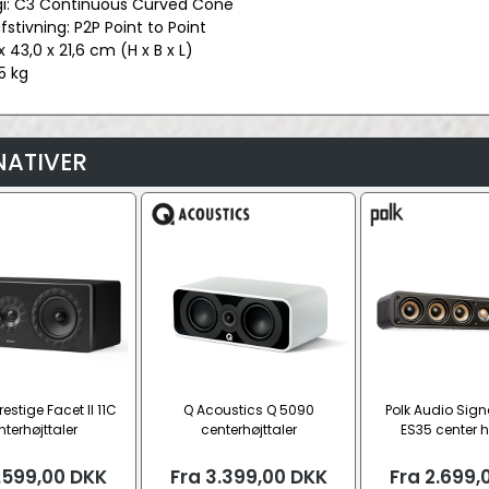
gi: C3 Continuous Curved Cone
fstivning: P2P Point to Point
 x 43,0 x 21,6 cm (H x B x L)
5 kg
NATIVER
restige Facet II 11C
Q Acoustics Q 5090
Polk Audio Signa
nterhøjttaler
centerhøjttaler
ES35 center h
.599,00
DKK
Fra
3.399,00
DKK
Fra
2.699,