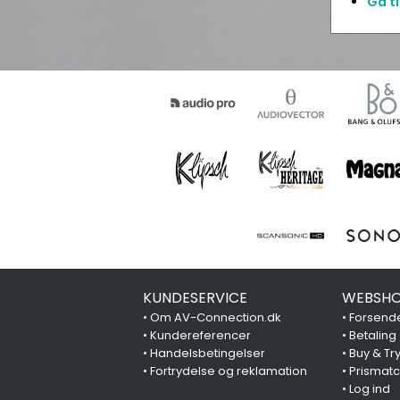
Gå ti
KUNDESERVICE
WEBSHO
•
Om AV-Connection.dk
•
Forsende
•
Kundereferencer
•
Betaling
•
Handelsbetingelser
•
Buy & Tr
•
Fortrydelse og reklamation
•
Prismat
•
Log ind