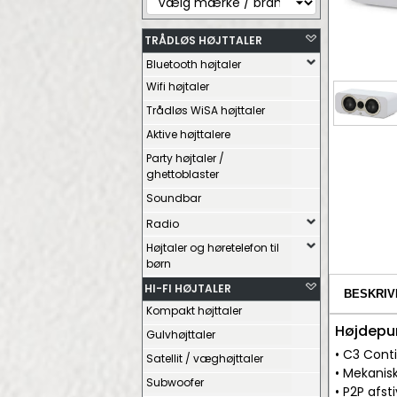
TRÅDLØS HØJTTALER
Bluetooth højtaler
Wifi højtaler
Trådløs WiSA højttaler
Aktive højttalere
Party højtaler /
ghettoblaster
Soundbar
Radio
Højtaler og høretelefon til
børn
HI-FI HØJTALER
BESKRIV
Kompakt højttaler
Højdepu
Gulvhøjttaler
• C3 Cont
Satellit / væghøjttaler
• Mekanis
Subwoofer
• P2P afs