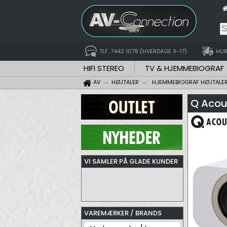
TLF. 7442 1078 (HVERDAGE 9-17)
HUR
HIFI STEREO
TV & HJEMMEBIOGRAF
AV
HØJTALER
HJEMMEBIOGRAF HØJTALE
Q Acou
VI SAMLER PÅ GLADE KUNDER
VAREMÆRKER / BRANDS