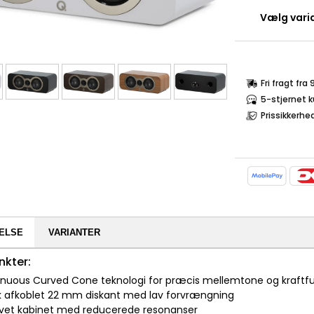
Vælg varia
Fri fragt fra
5-stjernet 
Prissikkerhe
ELSE
VARIANTER
nkter:
inuous Curved Cone teknologi for præcis mellemtone og kraftfu
k afkoblet 22 mm diskant med lav forvrængning
tivet kabinet med reducerede resonanser