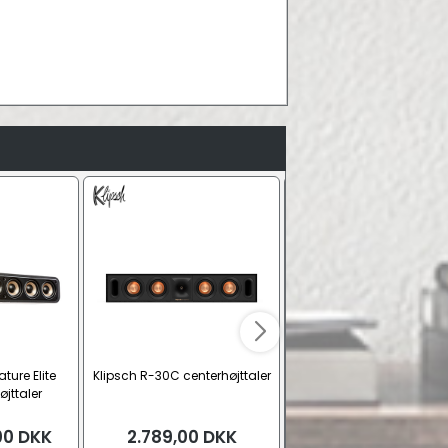
ture Elite
Klipsch R-30C centerhøjttaler
Polk Audio Monitor XT3
øjttaler
centerhøjttaler
00
DKK
2.789,00
DKK
2.399,00
DKK