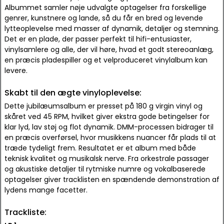
Albummet samler nøje udvalgte optagelser fra forskellige
genrer, kunstnere og lande, så du får en bred og levende
lytteoplevelse med masser af dynamik, detaljer og stemning.
Det er en plade, der passer perfekt til hifi-entusiaster,
vinylsamlere og alle, der vil høre, hvad et godt stereoanlæg,
en præcis pladespiller og et velproduceret vinylalbum kan
levere.
Skabt til den ægte vinyloplevelse:
Dette jubilæumsalbum er presset på 180 g virgin vinyl og
skåret ved 45 RPM, hvilket giver ekstra gode betingelser for
klar lyd, lav støj og flot dynamik. DMM-processen bidrager til
en præcis overførsel, hvor musikkens nuancer får plads til at
træde tydeligt frem. Resultatet er et album med både
teknisk kvalitet og musikalsk nerve. Fra orkestrale passager
og akustiske detaljer til rytmiske numre og vokalbaserede
optagelser giver tracklisten en spændende demonstration af
lydens mange facetter.
Trackliste: