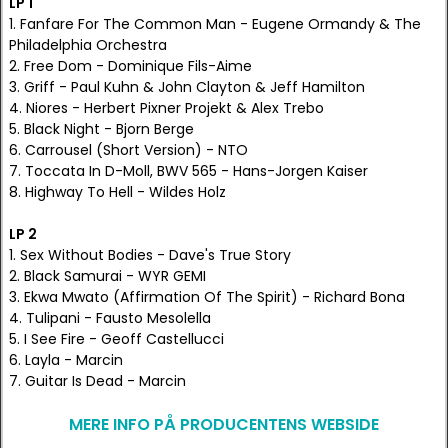
LP 1
1. Fanfare For The Common Man - Eugene Ormandy & The
Philadelphia Orchestra
2. Free Dom - Dominique Fils-Aime
3. Griff - Paul Kuhn & John Clayton & Jeff Hamilton
4. Niores - Herbert Pixner Projekt & Alex Trebo
5. Black Night - Bjorn Berge
6. Carrousel (Short Version) - NTO
7. Toccata In D-Moll, BWV 565 - Hans-Jorgen Kaiser
8. Highway To Hell - Wildes Holz
LP 2
1. Sex Without Bodies - Dave's True Story
2. Black Samurai - WYR GEMI
3. Ekwa Mwato (Affirmation Of The Spirit) - Richard Bona
4. Tulipani - Fausto Mesolella
5. I See Fire - Geoff Castellucci
6. Layla - Marcin
7. Guitar Is Dead - Marcin
MERE INFO PÅ PRODUCENTENS WEBSIDE