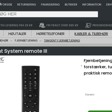
FORSIDE
RETURNERING
FINANSIERING
BUTIKKER
INFORMATION
ERH
TIG LEVERING FRA 39 KR
FRI FRAGT OVER 995 KR
PRISSIKKERHE
HØJTALER
HØRETELEFONER
KABLER & TILBEHØR
LBEHØR
FJERNBETJENING
TANGENT FJERNBETJENING
t System remote III
Fjernbetjening 
forstærker, t
praktisk remot
Varenr: