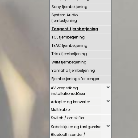
Sony fjernbetjening
System Audio
fjernbetjening
Tangent fjernbetjening
TCL fjernbetjening
TEAC fjernbetjening
Triax fjernbetjening
WiiM fjernbetjening
Yamaha fjernbetjening
Fjernbetjenings forlænger
AV vægstik og
installationsdåser
Adapter og konverter
Multikabler
Switch / omskifter
Kabelskjuler og fastgørelse
Bluetooth sender /