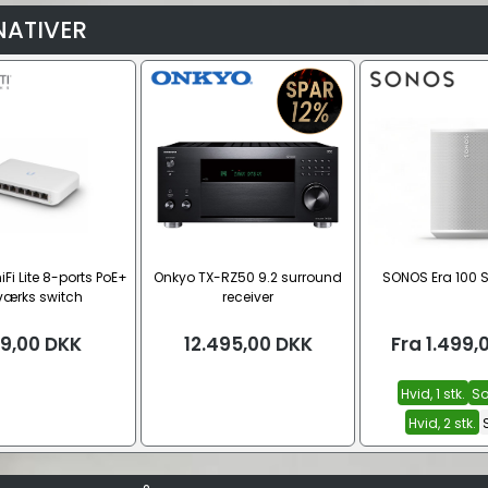
NATIVER
iFi Lite 8-ports PoE+
Onkyo TX-RZ50 9.2 surround
SONOS Era 100 SL
værks switch
receiver
9,00
DKK
12.495,00
DKK
Fra
1.499,
Hvid, 1 stk.
Sor
Hvid, 2 stk.