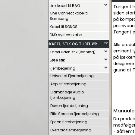
Link kabel til B&O
Tangent h
siden star
One Connect kabel til
Samsung
på komprom
prisniveau
Kabel til SONOS
Tangent er
DMX system kabel
KABEL, STIK OG TILBEHØR
Alle produ
eminent ly
Kabel uden stik (ledning)
på lækker
Løse stik
designere
Fjernbetjening
grund at T
Universal Fjernbetjening
Apple fjernbetjening
Cambridge Audio
fjernbetjening
Denon fjernbetjening
Manualer
Elite Screens fjernbetjening
Da produce
Epson fjernbetjening
medfølger 
Eversolo fjernbetjening
- Såfremt 