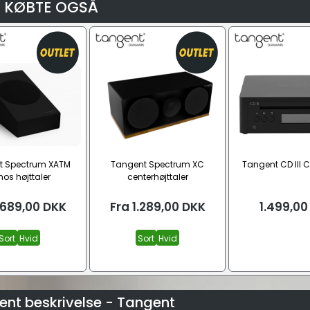
 KØBTE OGSÅ
t Spectrum XATM
Tangent Spectrum XC
Tangent CD III C
os højttaler
centerhøjttaler
.689,00
DKK
Fra
1.289,00
DKK
1.499,00
Sort
Hvid
Sort
Hvid
ent beskrivelse - Tangent