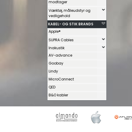
modtager
Værktøj, måleudstyr og
vedligehold
KABEL- OG STIK BRANDS
Apple®
SUPRA Cables
Inakustik
AV-advance
Goobay
Lindy
MicroConnect
QED
B&O kabler