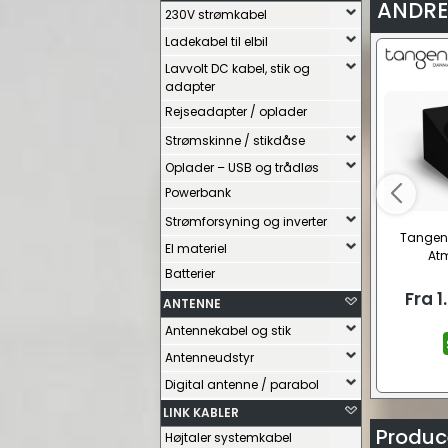
ANDRE
230V strømkabel
Ladekabel til elbil
Lavvolt DC kabel, stik og
adapter
Rejseadapter / oplader
Strømskinne / stikdåse
Oplader – USB og trådløs
Powerbank
Strømforsyning og inverter
Tangen
El materiel
Atm
Batterier
Fra
1
ANTENNE
Antennekabel og stik
Antenneudstyr
Digital antenne / parabol
LINK KABLER
Produc
Højtaler systemkabel