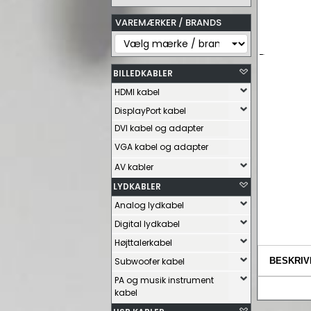
VAREMÆRKER / BRANDS
BILLEDKABLER
HDMI kabel
DisplayPort kabel
DVI kabel og adapter
VGA kabel og adapter
AV kabler
LYDKABLER
Analog lydkabel
Digital lydkabel
Højttalerkabel
Subwoofer kabel
BESKRIV
PA og musik instrument
kabel