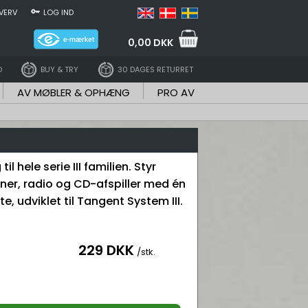
VERV
LOG IND
0,00 DKK
D
BUY & TRY
30 DAGES RETURRET
AV MØBLER & OPHÆNG
PRO AV
til hele serie III familien. Styr
uner, radio og CD-afspiller med én
e, udviklet til Tangent System III.
229 DKK
/stk.