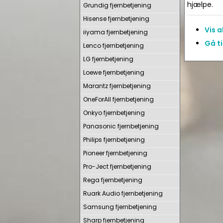
hjælpe.
Grundig fjernbetjening
Hisense fjernbetjening
Vis 
iiyama fjernbetjening
Gå t
Lenco fjernbetjening
LG fjernbetjening
Loewe fjernbetjening
Marantz fjernbetjening
OneForAll fjernbetjening
Onkyo fjernbetjening
Panasonic fjernbetjening
Philips fjernbetjening
Pioneer fjernbetjening
Pro-Ject fjernbetjening
Rega fjernbetjening
Ruark Audio fjernbetjening
Samsung fjernbetjening
Sharp fjernbetjening