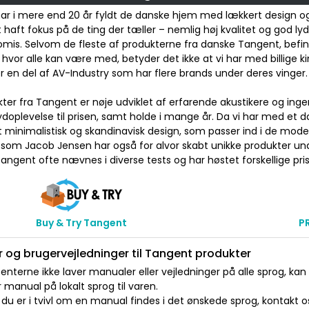
ar i mere end 20 år fyldt de danske hjem med lækkert design og
t haft fokus på de ting der tæller – nemlig høj kvalitet og god ly
is. Selvom de fleste af produkterne fra danske Tangent, befind
 hvor alle kan være med, betyder det ikke at vi har med billige 
 en del af AV-Industry som har flere brands under deres vinger.
kter fra Tangent er nøje udviklet af erfarende akustikere og ingen
doplevelse til prisen, samt holde i mange år. Da vi har med et 
t minimalistisk og skandinavisk design, som passer ind i de mo
 som Jacob Jensen har også for alvor skabt unikke produkter un
angent ofte nævnes i diverse tests og har høstet forskellige pri
Buy & Try Tangent
P
 og brugervejledninger til Tangent produkter
nterne ikke laver manualer eller vejledninger på alle sprog, kan
manual på lokalt sprog til varen.
du er i tvivl om en manual findes i det ønskede sprog, kontakt os 