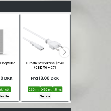
 højttaler
Eurostik strømkabel | hvid
Ultra High Speed HDMI 2
(CEE7/16 – C7)
kabel (8K@60 Hz)
00
DKK
Fra
18,00
DKK
Fra
39,00
DKK
t, 1 stk.
0,30 m.
0,50 m.
1,5 m.
0,50 m.
1,0 m.
1,5 m.
Se 
Se alle
Se alle