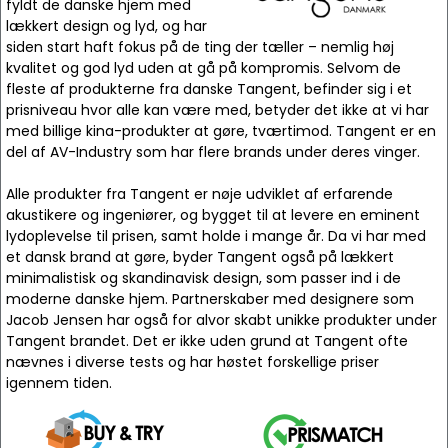
fyldt de danske hjem med
lækkert design og lyd, og har
siden start haft fokus på de ting der tæller – nemlig høj
kvalitet og god lyd uden at gå på kompromis. Selvom de
fleste af produkterne fra danske Tangent, befinder sig i et
prisniveau hvor alle kan være med, betyder det ikke at vi har
med billige kina-produkter at gøre, tværtimod. Tangent er en
del af AV-Industry som har flere brands under deres vinger.
Alle produkter fra Tangent er nøje udviklet af erfarende
akustikere og ingeniører, og bygget til at levere en eminent
lydoplevelse til prisen, samt holde i mange år. Da vi har med
et dansk brand at gøre, byder Tangent også på lækkert
minimalistisk og skandinavisk design, som passer ind i de
moderne danske hjem. Partnerskaber med designere som
Jacob Jensen har også for alvor skabt unikke produkter under
Tangent brandet. Det er ikke uden grund at Tangent ofte
nævnes i diverse tests og har høstet forskellige priser
igennem tiden.