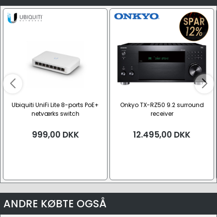
Ubiquiti UniFi Lite 8-ports PoE+
Onkyo TX-RZ50 9.2 surround
netværks switch
receiver
999,00
DKK
12.495,00
DKK
ANDRE KØBTE OGSÅ