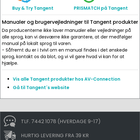
Buy & Try Tangent
PRISMATCH på Tangent
Manualer og brugervejledninger til Tangent produkter
Da producenterne ikke laver manualer eller vejledninger på
alle sprog, kan vi desværre ikke garantere, at der medfølger
manual på lokalt sprog til varen.
- Såfremt du er i tvivl om en manual findes i det ønskede
sprog, kontakt os da blot, og vi vil gøre hvad vi kan for at
hjælpe.
Vis alle Tangent produkter hos AV-Connection
Gå til Tangent´s website
TLF. 7442 1078 (HVERDAGE 9-17)
HURTIG LEVERING FRA 39 KR