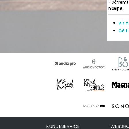
- Såfremt 
hjælpe.
Vis 
Gå t
KUNDESERVICE
WEBSHO