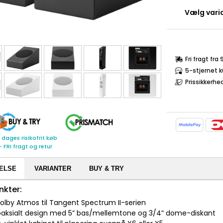
Vælg varia
Fri fragt fra
5-stjernet 
Prissikkerhe
 dages risikofrit køb
- FRI fragt og retur
ELSE
VARIANTER
BUY & TRY
nkter:
 Dolby Atmos til Tangent Spectrum II-serien
koaksialt design med 5” bas/mellemtone og 3/4” dome-diskant