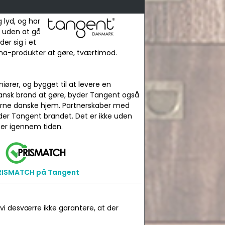
 lyd, og har
d uden at gå
er sig i et
kina-produkter at gøre, tværtimod.
iører, og bygget til at levere en
dansk brand at gøre, byder Tangent også
derne danske hjem. Partnerskaber med
der Tangent brandet. Det er ikke uden
ser igennem tiden.
RISMATCH på Tangent
 vi desværre ikke garantere, at der