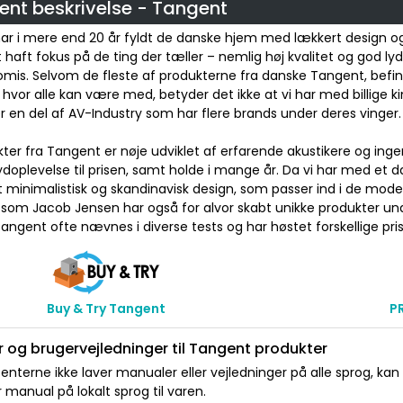
ent beskrivelse - Tangent
ar i mere end 20 år fyldt de danske hjem med lækkert design og
t haft fokus på de ting der tæller – nemlig høj kvalitet og god ly
is. Selvom de fleste af produkterne fra danske Tangent, befind
 hvor alle kan være med, betyder det ikke at vi har med billige 
 en del af AV-Industry som har flere brands under deres vinger.
kter fra Tangent er nøje udviklet af erfarende akustikere og ingen
doplevelse til prisen, samt holde i mange år. Da vi har med et 
t minimalistisk og skandinavisk design, som passer ind i de mo
 som Jacob Jensen har også for alvor skabt unikke produkter un
angent ofte nævnes i diverse tests og har høstet forskellige pri
Buy & Try Tangent
P
 og brugervejledninger til Tangent produkter
nterne ikke laver manualer eller vejledninger på alle sprog, kan
manual på lokalt sprog til varen.