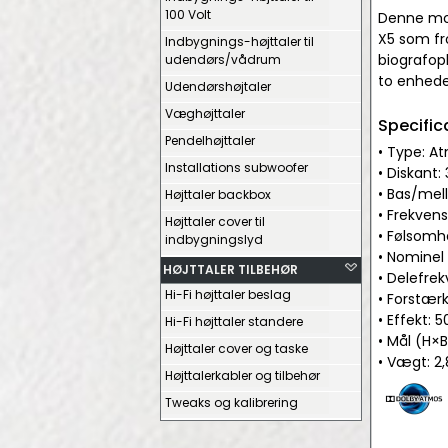
100 Volt
Denne mod
X5 som fr
Indbygnings-højttaler til
biografop
udendørs/vådrum
to enhede
Udendørshøjtaler
Væghøjttaler
Specific
Pendelhøjttaler
• Type: At
Installations subwoofer
• Diskant
• Bas/mel
Højttaler backbox
• Frekven
Højttaler cover til
• Følsomh
indbygningslyd
• Nomine
HØJTTALER TILBEHØR
• Delefre
Hi-Fi højttaler beslag
• Forstær
• Effekt:
Hi-Fi højttaler standere
• Mål (H×
Højttaler cover og taske
• Vægt: 2,
Højttalerkabler og tilbehør
Tweaks og kalibrering