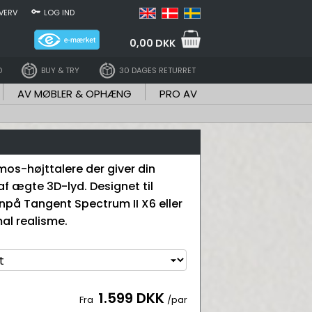
VERV
LOG IND
0,00 DKK
D
BUY & TRY
30 DAGES RETURRET
AV MØBLER & OPHÆNG
PRO AV
s-højttalere der giver din
 ægte 3D-lyd. Designet til
npå Tangent Spectrum II X6 eller
al realisme.
1.599 DKK
Fra
/par