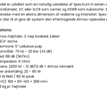
el er udviklet som en naturlig udvidelse af Spectrum II-serien
ontkanaler, XC eller XLCR som center og XSW8 som subwoofer.
levelse med en ekstra dimension af realisme og intensitet. Sp
r, klar til at give dit system den eftertragtede Atmos-oplevelse
ations:
mos-højttaler, 2-vejs koaksial, lukket
: 3/4” dome
lemtone: 5” cellulose pulp
sområde: 70 Hz – 20 kHz (±3 dB)
ed: 88 dB (1W/1m)
l impedans: 6 Ohm
kvens: 2200 Hz – 12 dB/12 dB + Atmos netværk
ker anbefaling: 20 – 80 W
 50 W RMS / 80 W peak
B×D): 166 × 60–140 × 268 mm
8 kg pr. højttaler