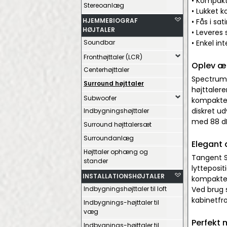
• Kompakt,
Stereoanlæg
• Lukket k
HJEMMEBIOGRAF
• Fås i sa
HØJTALER
• Leveres
Soundbar
• Enkel i
Fronthøjttaler (LCR)
Oplev æg
Centerhøjttaler
Spectrum 
Surround højttaler
højttalere
Subwoofer
kompakte s
diskret u
Indbygningshøjttaler
med 88 dB
Surround højttalersæt
Surroundanlæg
Elegant 
Højttaler ophæng og
Tangent S
stander
lytteposit
INSTALLATIONSHØJTALER
kompakte 
Indbygningshøjttaler til loft
Ved brug 
kabinetfr
Indbygnings-højttaler til
væg
Perfekt 
Indbygnings-højttaler til