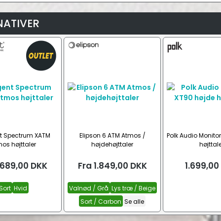
NATIVER
t Spectrum XATM
Elipson 6 ATM Atmos /
Polk Audio Monito
os højttaler
højdehøjttaler
højttale
.689,00
DKK
Fra
1.849,00
DKK
1.699,00
Sort
Hvid
Valnød / Grå
Lys træ / Beige
Sort / Carbon
Se alle