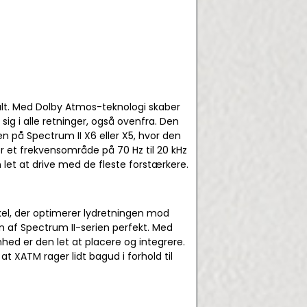
talt. Med Dolby Atmos-teknologi skaber
ig i alle retninger, også ovenfra. Den
n på Spectrum II X6 eller X5, hvor den
 et frekvensområde på 70 Hz til 20 kHz
et at drive med de fleste forstærkere.
kel, der optimerer lydretningen mod
en af Spectrum II-serien perfekt. Med
ed er den let at placere og integrere.
ATM rager lidt bagud i forhold til