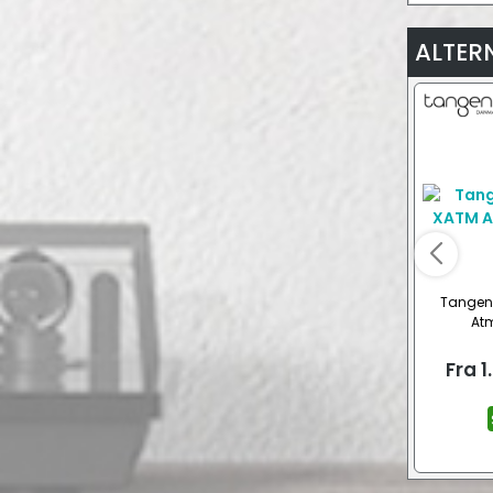
ALTER
Tangen
Atm
Fra
1