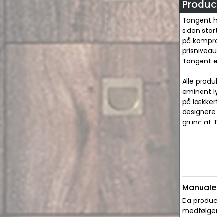
Produc
Tangent h
siden star
på komprom
prisniveau
Tangent er
Alle produ
eminent ly
på lækker
designere
grund at T
Manualer
Da produce
medfølger 