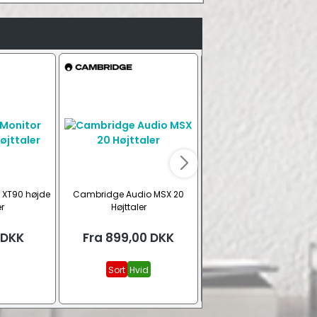
r XT90 højde
Cambridge Audio MSX 20
Cambridge Audio MSX 
r
Højttaler
Højttalere
DKK
Fra
899,00
DKK
Fra
799,00
DKK
Sort
Hvid
Sort
Hvid