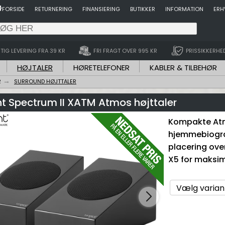
FORSIDE
RETURNERING
FINANSIERING
BUTIKKER
INFORMATION
ERH
TIG LEVERING FRA 39 KR
FRI FRAGT OVER 995 KR
PRISSIKKERHE
HØJTALER
HØRETELEFONER
KABLER & TILBEHØR
R
SURROUND HØJTTALER
t Spectrum II XATM Atmos højttaler
Kompakte Atmo
hjemmebiograf
placering ove
X5 for maksim