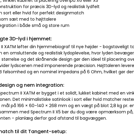
 vinklet kabinet til placering ovenpå X6 eller X5
onstruktion for præcis 3D-lyd og realistisk lydfelt
tin sort eller hvid for perfekt designmatch
 som sæt med to højttalere
ntegration i både små og store rum
te 3D-lyd i hjemmet:
II XATM løfter din hjemmebiograf til nye højder - bogstaveligt 
n en omsluttende og realistisk lydoplevelse, hvor lyden bevæger s
tørrelse og det skrånende design gør den ideel til placering ove
dvider lydscenen med imponerende præcision. Højttaleren leverer
 følsomhed og en nominel impedans på 6 Ohm, hvilket gør den l
design og nem integration:
pectrum II XATM er bygget i et solidt, lukket kabinet med en vin
ionen. Det minimalistiske satinlook i sort eller hvid matcher rest
mål på 166 × 60–140 × 268 mm og en vægt på blot 2,8 kg pr. enh
sammen med Spectrum II X5 bør du dog være opmærksom på, at X
onten – planlæg derfor god afstand til bagvæggen.
match til dit Tangent-setup: