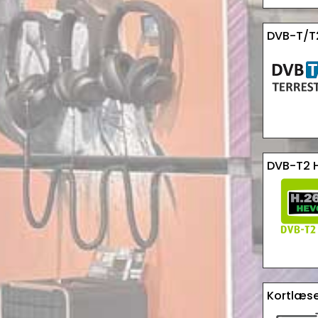
DVB-T/T
DVB-T2 H
Kortlæse