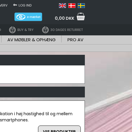
VERV
LOG IND
0,00 DKK
D
BUY & TRY
30 DAGES RETURRET
AV MØBLER & OPHÆNG
PRO AV
ation i høj hastighed til og mellem
i smartphones.
VIS PRODUKTER