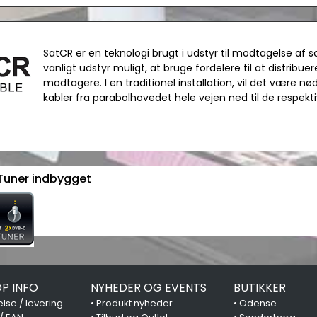
SatCR er en teknologi brugt i udstyr til modtagelse af sa
vanligt udstyr muligt, at bruge fordelere til at distribue
modtagere. I en traditionel installation, vil det være 
kabler fra parabolhovedet hele vejen ned til de respek
Tuner indbygget
P INFO
NYHEDER OG EVENTS
BUTIKKER
lse / levering
•
Produkt nyheder
•
Odense