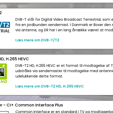
2
DVB-T står for Digital Video Broadcast Terrestrial, so
fra en jordbunden sendemast. I Danmark er Boxer den
via antenne, og DR har i en lang årrække været at m
Læs mere om DVB-T/T2
D, H.265 HEVC
DVB-T2 HD, H.265 HEVC er et format til modtagelse af T
udstråles via sendemaster til modtagelse med antenne 
udelukkende dette format.
Læs mere om DVB-T2 HD, H.265 HEVC
r - CI+ Common Interface Plus
Common Interface er en standard i TV og modtagerbo