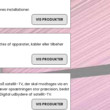
res installationer.
VIS PRODUKTER
es af apparater, kabler eller tilbehør
VIS PRODUKTER
ltså satellit-TV, der skal modtages via en
kræver opsætningen stor præcision, bedst
gital udbydere af satellit-TV.
VIS PRODUKTER