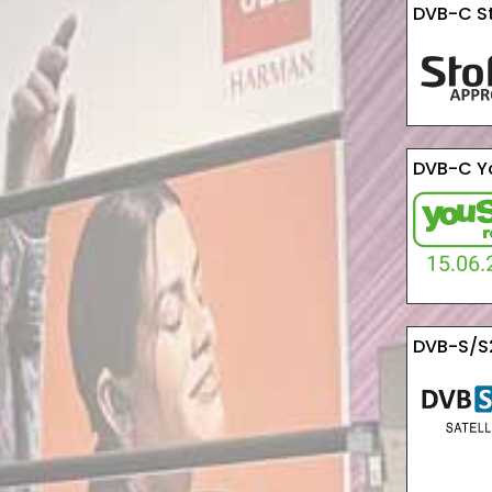
DVB-C S
DVB-C Yo
DVB-S/S