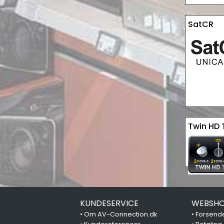
SatCR
Twin HD 
KUNDESERVICE
WEBSHO
•
Om AV-Connection.dk
•
Forsende