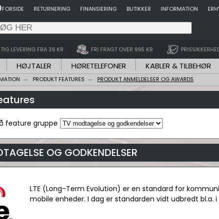
FORSIDE
RETURNERING
FINANSIERING
BUTIKKER
INFORMATION
ERH
TIG LEVERING FRA 39 KR
FRI FRAGT OVER 995 KR
PRISSIKKERHE
HØJTALER
HØRETELEFONER
KABLER & TILBEHØR
RMATION
PRODUKT FEATURES
PRODUKT ANMELDELSER OG AWARDS
features
på feature gruppe
DTAGELSE OG GODKENDELSER
LTE (Long-Term Evolution) er en standard for kommunik
mobile enheder. I dag er standarden vidt udbredt bl.a. 