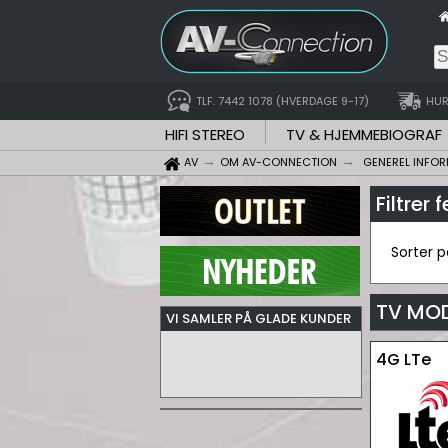
TLF. 7442 1078 (HVERDAGE 9-17)
HUR
HIFI STEREO
TV & HJEMMEBIOGRAF
AV
OM AV-CONNECTION
GENEREL INFO
Filtrer 
Sorter 
TV MO
VI SAMLER PÅ GLADE KUNDER
4G LTe