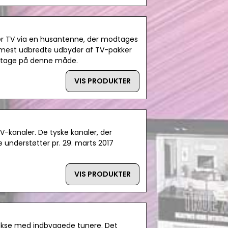
m er TV via en husantenne, der modtages
 mest udbredte udbyder af TV-pakker
odtage på denne måde.
VIS PRODUKTER
V-kanaler. De tyske kanaler, der
understøtter pr. 29. marts 2017
VIS PRODUKTER
kse med indbyggede tunere. Det