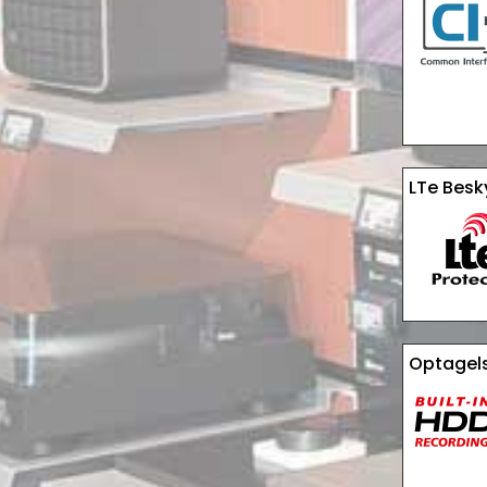
LTe Besk
Optagels