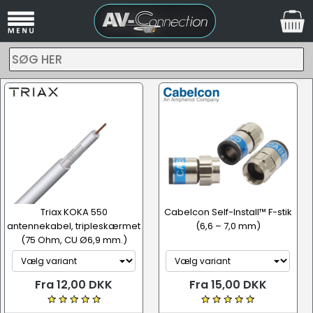
SØG HER
Triax KOKA 550
Cabelcon Self-Install™ F-stik
antennekabel, tripleskærmet
(6,6 – 7,0 mm)
(75 Ohm, CU Ø6,9 mm.)
Fra 12,00 DKK
Fra 15,00 DKK