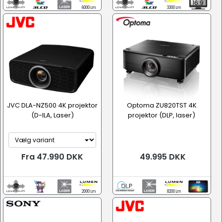
16:9
6000 Lm
3300 Lm
JVC DLA-NZ500 4K projektor
Optoma ZU820TST 4K
(D-ILA, Laser)
projektor (DLP, laser)
Fra 47.990 DKK
49.995 DKK
2000 Lm
8200 Lm