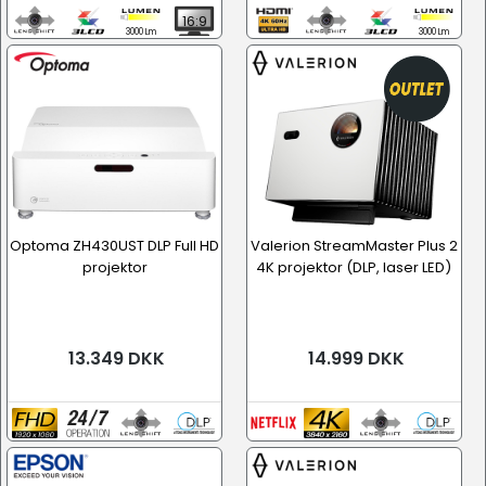
16:9
3000 Lm
3000 Lm
Optoma ZH430UST DLP Full HD
Valerion StreamMaster Plus 2
projektor
4K projektor (DLP, laser LED)
13.349 DKK
14.999 DKK