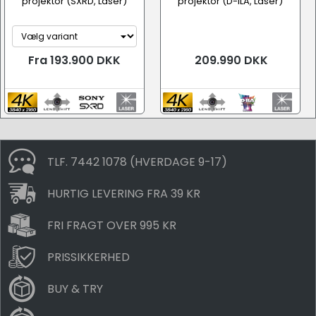
projektor (SXRD, Laser)
projektor (D-ILA, Laser)
Fra 193.900 DKK
209.990 DKK
TLF. 7442 1078 (HVERDAGE 9-17)
HURTIG LEVERING FRA 39 KR
FRI FRAGT OVER 995 KR
PRISSIKKERHED
BUY & TRY