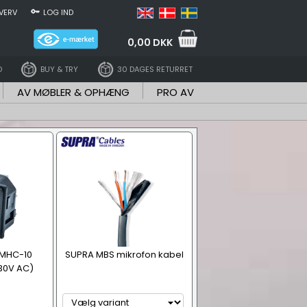
VERV
LOG IND
0,00 DKK
D
BUY & TRY
30 DAGES RETURRET
AV MØBLER & OPHÆNG
PRO AV
 MHC-10
SUPRA MBS mikrofon kabel
230V AC)