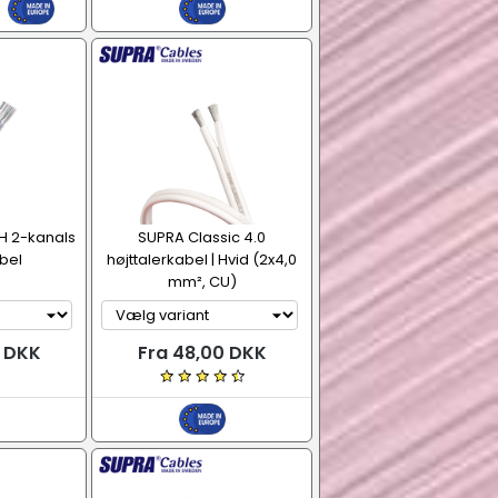
H 2-kanals
SUPRA Classic 4.0
abel
højttalerkabel | Hvid (2x4,0
mm², CU)
0 DKK
Fra 48,00 DKK