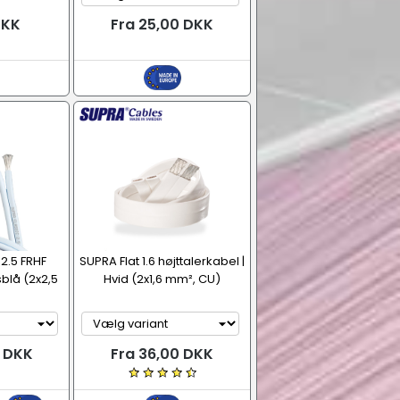
DKK
Fra 25,00 DKK
2.5 FRHF
SUPRA Flat 1.6 højttalerkabel |
sblå (2x2,5
Hvid (2x1,6 mm², CU)
0 DKK
Fra 36,00 DKK