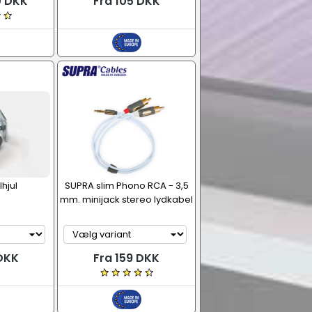
0 DKK
Fra 105 DKK
hjul
SUPRA slim Phono RCA - 3,5
mm. minijack stereo lydkabel
 DKK
Fra 159 DKK