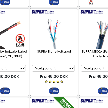
lex højttalerkabel
SUPRA BiLine lydkabel
SUPRA MB02-JP/
 mm², CU, FRHF)
line lydk
40,00 DKK
Fra 45,00 DKK
Fra 45,0