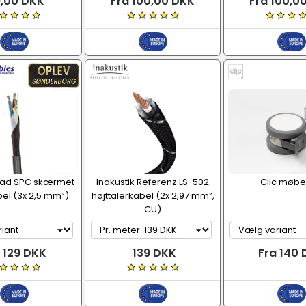
,00 DKK
Fra 100,00 DKK
Fra 100,0
Rad SPC skærmet
Inakustik Referenz LS-502
Clic møbel
el (3x 2,5 mm²)
højttalerkabel (2x 2,97 mm²,
CU)
 129 DKK
139 DKK
Fra 140