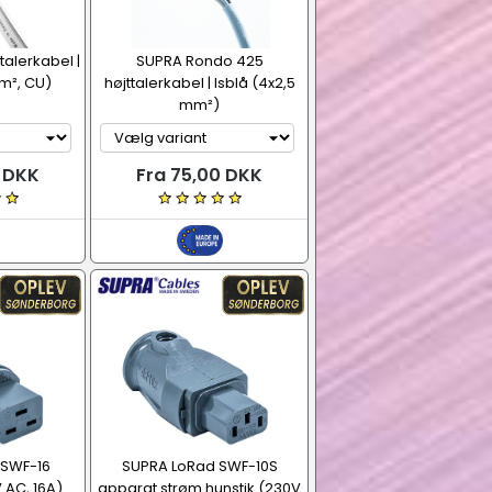
talerkabel |
SUPRA Rondo 425
m², CU)
højttalerkabel | Isblå (4x2,5
mm²)
0 DKK
Fra 75,00 DKK
 SWF-16
SUPRA LoRad SWF-10S
 AC, 16A)
apparat strøm hunstik (230V