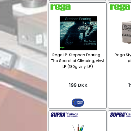
Rega LP: Stephen Fearing -
Rega St
The Secret of Climbing, vinyl
p
LP (180g vinyl LP)
199 DKK
1