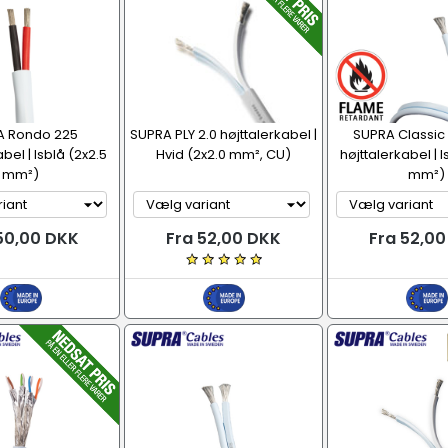
A Rondo 225
SUPRA PLY 2.0 højttalerkabel |
SUPRA Classic 
bel | Isblå (2x2.5
Hvid (2x2.0 mm², CU)
højttalerkabel | I
mm²)
mm²)
50,00 DKK
Fra 52,00 DKK
Fra 52,0