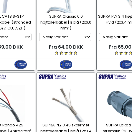
 CAT8 S-STP
SUPRA Classic 6.0
SUPRA PLY 3.4 højt
kabel (stranded
højttalerkabel | Isblå (2x6,0
Hvid (2x3.4 m
/7, CU, LSZH)
mm²)
59,00 DKK
Fra 64,00 DKK
Fra 65,0
A Rondo 425
SUPRA PLY 3.4S skærmet
SUPRA LoRad
abel | Antracitgrå
højttalerkabel | Isblå (2x3.4
strømstik (230V