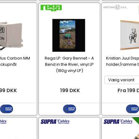
ylus Carbon MM
Rega LP: Gary Bennet - A
Kristian Juul Dis
ickupnål
Bend in the River, vinyl LP
holder/ramme ti
(180g vinyl LP)
99 DKK
199 DKK
Fra 199