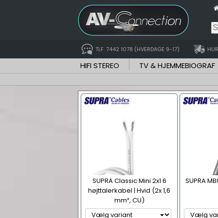
TLF. 7442 1078 (HVERDAGE 9-17)
HUR
HIFI STEREO
TV & HJEMMEBIOGRAF
SUPRA Classic Mini 2x1.6
SUPRA MB0
højttalerkabel | Hvid (2x 1,6
mm², CU)