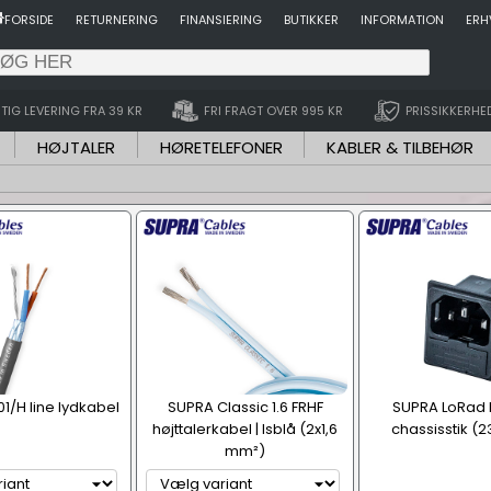
FORSIDE
RETURNERING
FINANSIERING
BUTIKKER
INFORMATION
ERH
TIG LEVERING FRA 39 KR
FRI FRAGT OVER 995 KR
PRISSIKKERHE
HØJTALER
HØRETELEFONER
KABLER & TILBEHØR
1/H line lydkabel
SUPRA Classic 1.6 FRHF
SUPRA LoRad
højttalerkabel | Isblå (2x1,6
chassisstik (
mm²)