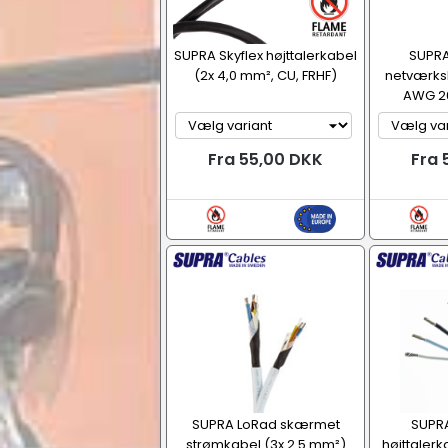
SUPRA Skyflex højttalerkabel
SUPRA
(2x 4,0 mm², CU, FRHF)
netværks
AWG 26
Fra 55,00 DKK
Fra 
SUPRA LoRad skærmet
SUPR
strømkabel (3x 2.5 mm²)
højttalerk