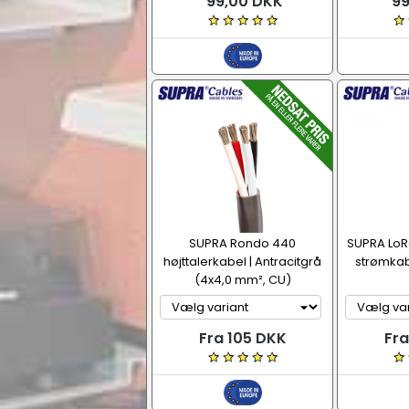
99,00 DKK
99
SUPRA Rondo 440
SUPRA Lo
højttalerkabel | Antracitgrå
strømkab
(4x4,0 mm², CU)
Fra 105 DKK
Fra