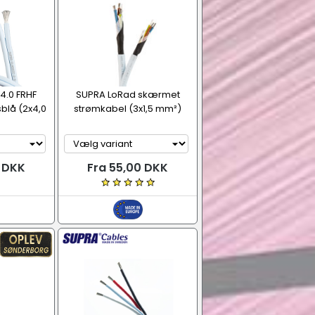
4.0 FRHF
SUPRA LoRad skærmet
sblå (2x4,0
strømkabel (3x1,5 mm²)
0 DKK
Fra 55,00 DKK