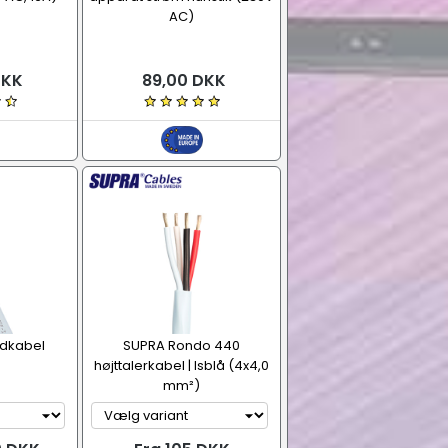
AC)
DKK
89,00 DKK
ydkabel
SUPRA Rondo 440
højttalerkabel | Isblå (4x4,0
mm²)