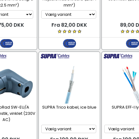
x2.5 mm²)
mm²)
75,00 DKK
Fra 82,00 DKK
89,00 
LoRad SW-EU/A
SUPRA Trico kabel, ice blue
SUPRA EFF-I l
tik, vinklet (230V
AC)