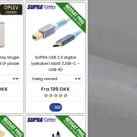
play Single
SUPRA USB 2.0 digital
l LP plade
lydkabel | Isblå (USB-C –
USB-B)
 DKK
Fra 199 DKK