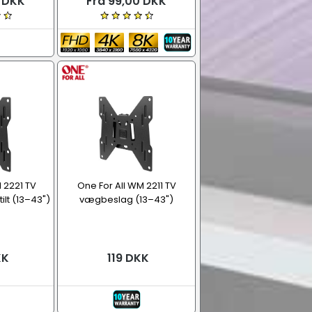
0 DKK
Fra 99,00 DKK
 2221 TV
One For All WM 2211 TV
lt (13–43")
vægbeslag (13–43")
KK
119 DKK