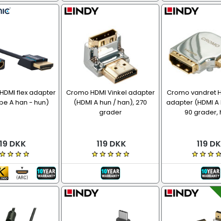
 HDMI flex adapter
Cromo HDMI Vinkel adapter
Cromo vandret H
pe A han - hun)
(HDMI A hun / han), 270
adapter (HDMI A 
grader
90 grader, 
19 DKK
119 DKK
119 D