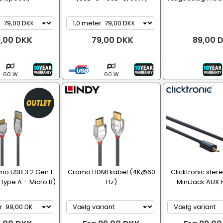
,00 DKK
79,00 DKK
89,00 
60 W
60 W
mo USB 3.2 Gen 1
Cromo HDMI kabel (4K@60
Clicktronic ster
 type A – Micro B)
Hz)
MiniJack AUX 