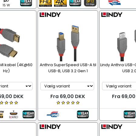
15 W
MI kabel (4K@60
Anthra SuperSpeed USB-A til
Lindy Anthra USB-C
Hz)
USB-B, USB 3.2 Gen 1
USB 2.
69,00 DKK
Fra 69,00 DKK
Fra 69,0