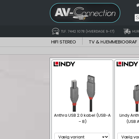
TLF. 7442 1078 (HVERDAGE 9-17)
HUR
HIFI STEREO
TV & HJEMMEBIOGRAF
Anthra USB 2.0 kabel (USB-A
Lindy Ant
– B)
(USB A