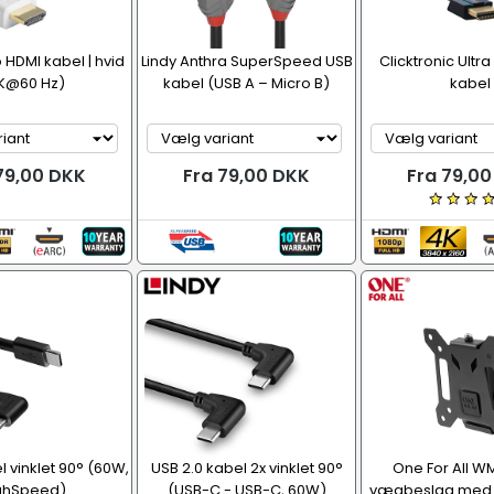
o HDMI kabel | hvid
Lindy Anthra SuperSpeed USB
Clicktronic Ultr
K@60 Hz)
kabel (USB A – Micro B)
kabel
79,00 DKK
Fra 79,00 DKK
Fra 79,0
 vinklet 90° (60W,
USB 2.0 kabel 2x vinklet 90°
One For All WM
ghSpeed)
(USB-C - USB-C, 60W)
vægbeslag med ti