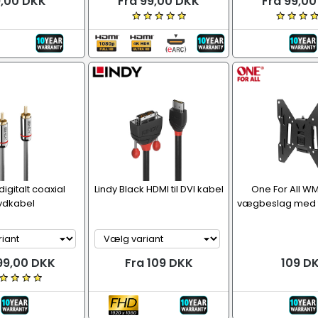
,00 DKK
Fra 99,00 DKK
Fra 99,0
igitalt coaxial
Lindy Black HDMI til DVI kabel
One For All WM
ydkabel
vægbeslag med ti
99,00 DKK
Fra 109 DKK
109 D