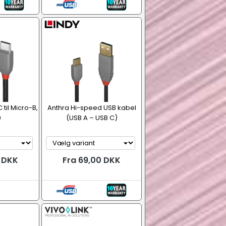
 til Micro-B,
Anthra Hi-speed USB kabel
0
(USB A – USB C)
0 DKK
Fra 69,00 DKK