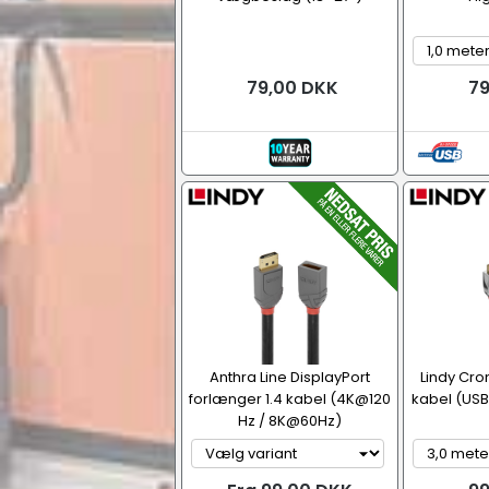
79,00 DKK
79
Anthra Line DisplayPort
Lindy Cro
forlænger 1.4 kabel (4K@120
kabel (USB
Hz / 8K@60Hz)