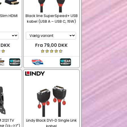
a Slim HDMI
Black line SuperSpeed+ USB
kabel (USB A – USB C, 15W)
0 DKK
Fra 79,00 DKK
 2121 TV
Lindy Black DVI-D Single Link
lt (13–27")
kabel