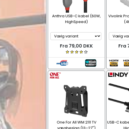
Anthra USB-C kabel (60W,
Vivolink Pr
HighSpeed)
(4
Fra 79,00 DKK
Fra 
One For All WM 2111 TV
USB-C kabel
vægbeslag (13–27")
Hi