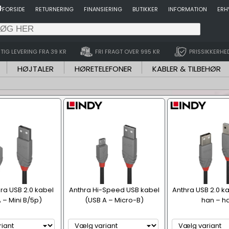
FORSIDE
RETURNERING
FINANSIERING
BUTIKKER
INFORMATION
ERH
TIG LEVERING FRA 39 KR
FRI FRAGT OVER 995 KR
PRISSIKKERHE
HØJTALER
HØRETELEFONER
KABLER & TILBEHØR
hra USB 2.0 kabel
Anthra Hi-Speed USB kabel
Anthra USB 2.0 ka
 – Mini B/5p)
(USB A – Micro-B)
han – h