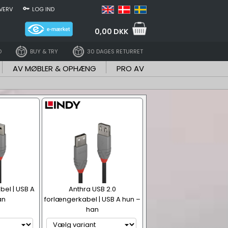
VERV
LOG IND
0,00 DKK
D
BUY & TRY
30 DAGES RETURRET
AV MØBLER & OPHÆNG
PRO AV
bel | USB A
Anthra USB 2.0
an
forlængerkabel | USB A hun –
han