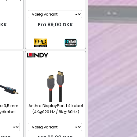
DKK
Fra 89,00 DKK
eo 3,5 mm.
Anthra DisplayPort 1.4 kabel
lydkabel
(4K@120 Hz / 8K@60Hz)