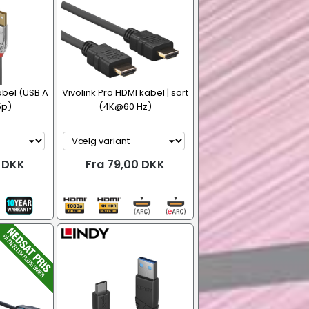
bel (USB A
Vivolink Pro HDMI kabel | sort
5p)
(4K@60 Hz)
0 DKK
Fra 79,00 DKK