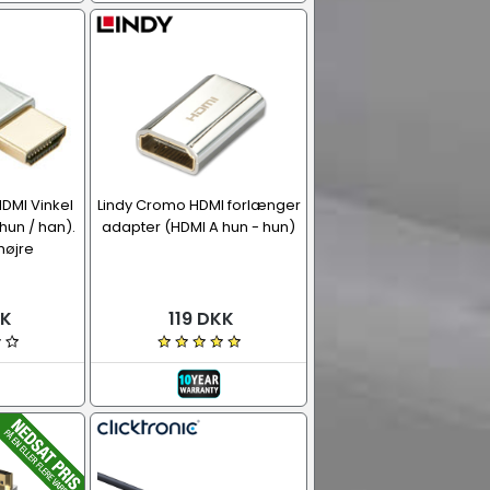
DMI Vinkel
Lindy Cromo HDMI forlænger
hun / han).
adapter (HDMI A hun - hun)
højre
KK
119 DKK