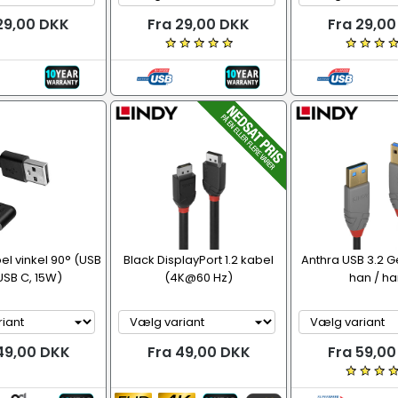
29,00 DKK
Fra 29,00 DKK
Fra 29,0
el vinkel 90° (USB
Black DisplayPort 1.2 kabel
Anthra USB 3.2 G
USB C, 15W)
(4K@60 Hz)
han / ha
49,00 DKK
Fra 49,00 DKK
Fra 59,0