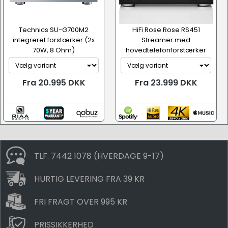
Technics SU-G700M2
HiFi Rose Rose RS451
integreret forstærker (2x
Streamer med
70W, 8 Ohm)
hovedtelefonforstærker
Fra 20.995 DKK
Fra 23.999 DKK
TLF. 7442 1078 (HVERDAGE 9-17)
HURTIG LEVERING FRA 39 KR
FRI FRAGT OVER 995 KR
PRISSIKKERHED