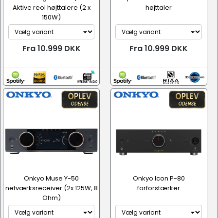
Aktive reol højttalere (2 x
højttaler
150W)
Fra 10.999 DKK
Fra 10.999 DKK
Onkyo Muse Y-50
Onkyo Icon P-80
netværksreceiver (2x 125W, 8
forforstærker
Ohm)